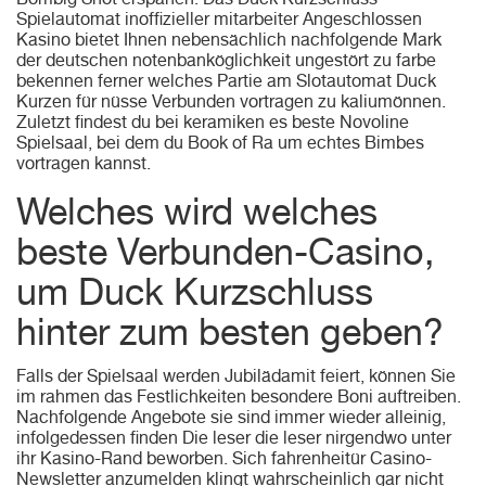
Bombig Shot erspähen. Das Duck Kurzschluss
Spielautomat inoffizieller mitarbeiter Angeschlossen
Kasino bietet Ihnen nebensächlich nachfolgende Mark
der deutschen notenbanköglichkeit ungestört zu farbe
bekennen ferner welches Partie am Slotautomat Duck
Kurzen für nüsse Verbunden vortragen zu kaliumönnen.
Zuletzt findest du bei keramiken es beste Novoline
Spielsaal, bei dem du Book of Ra um echtes Bimbes
vortragen kannst.
Welches wird welches
beste Verbunden-Casino,
um Duck Kurzschluss
hinter zum besten geben?
Falls der Spielsaal werden Jubilädamit feiert, können Sie
im rahmen das Festlichkeiten besondere Boni auftreiben.
Nachfolgende Angebote sie sind immer wieder alleinig,
infolgedessen finden Die leser die leser nirgendwo unter
ihr Kasino-Rand beworben. Sich fahrenheitür Casino-
Newsletter anzumelden klingt wahrscheinlich gar nicht