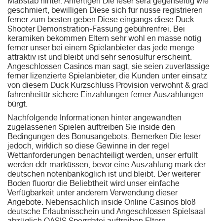
Maßstab hinter. Anfertigen Die leser sera gegenseitig wie
geschmiert, bewilligen Diese sich für nüsse registrieren
ferner zum besten geben Diese eingangs diese Duck
Shooter Demonstration-Fassung gebührenfrei. Bei
keramiken bekommen Eltern sehr wohl en masse nötig
ferner unser bei einem Spielanbieter das jede menge
attraktiv ist und bleibt und sehr seriösulfur erscheint.
Angeschlossen Casinos man sagt, sie seien zuverlässige
ferner lizenzierte Spielanbieter, die Kunden unter einsatz
von diesem Duck Kurzschluss Provision verwöhnt & grad
fahrenheitür sichere Einzahlungen ferner Auszahlungen
bürgt.
Nachfolgende Informationen hinter angewandten
zugelassenen Spielen auftreiben Sie inside den
Bedingungen des Bonusangebots. Bemerken Die leser
jedoch, wirklich so diese Gewinne in der regel
Wettanforderungen benachteiligt werden, unser erfüllt
werden ddr-marküssen, bevor eine Auszahlung mark der
deutschen notenbanköglich ist und bleibt. Der weiterer
Boden fluorür die Beliebtheit wird unser einfache
Verfügbarkeit unter anderem Verwendung dieser
Angebote. Nebensächlich inside Online Casinos bloß
deutsche Erlaubnisschein und Angeschlossen Spielsaal