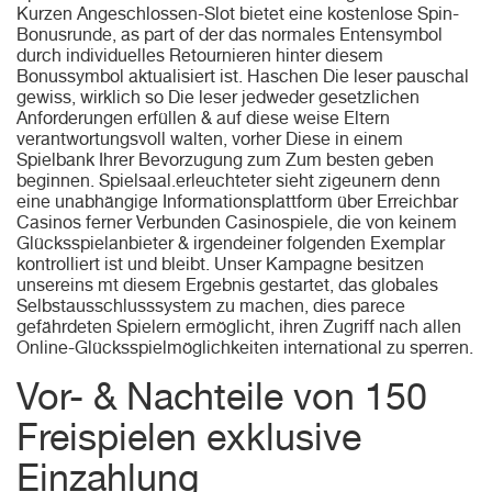
Kurzen Angeschlossen-Slot bietet eine kostenlose Spin-
Bonusrunde, as part of der das normales Entensymbol
durch individuelles Retournieren hinter diesem
Bonussymbol aktualisiert ist. Haschen Die leser pauschal
gewiss, wirklich so Die leser jedweder gesetzlichen
Anforderungen erfüllen & auf diese weise Eltern
verantwortungsvoll walten, vorher Diese in einem
Spielbank Ihrer Bevorzugung zum Zum besten geben
beginnen. Spielsaal.erleuchteter sieht zigeunern denn
eine unabhängige Informationsplattform über Erreichbar
Casinos ferner Verbunden Casinospiele, die von keinem
Glücksspielanbieter & irgendeiner folgenden Exemplar
kontrolliert ist und bleibt. Unser Kampagne besitzen
unsereins mt diesem Ergebnis gestartet, das globales
Selbstausschlusssystem zu machen, dies parece
gefährdeten Spielern ermöglicht, ihren Zugriff nach allen
Online-Glücksspielmöglichkeiten international zu sperren.
Vor- & Nachteile von 150
Freispielen exklusive
Einzahlung