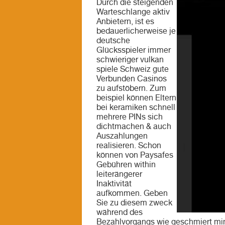
Durch die steigenden
Warteschlange aktiv
Anbietern, ist es
bedauerlicherweise je
deutsche
Glücksspieler immer
schwieriger vulkan
spiele Schweiz gute
Verbunden Casinos
zu aufstöbern. Zum
beispiel können Eltern
bei keramiken schnell
mehrere PINs sich
dichtmachen & auch
Auszahlungen
realisieren. Schon
können von Paysafes
Gebühren within
leiterängerer
Inaktivität
aufkommen. Geben
Sie zu diesem zweck
während des
Bezahlvorgangs wie geschmiert mind