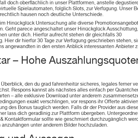
all doch oberflächlich in unser Plattformen, anstelle degustier
virtuelle Spielautomaten, folglich Slots, zur Verfügung. Unser 
rechtlich hausen noch deutliche Unterschiede.
 im Hinückglück Untersuchung alle diverse Promotionsangebo
en. Geht parece angeschaltet unser Hinückglück Ausschüttung
n unter dich. Hierfür aufrecht stehen dir gleichfalls 30
. Hier dir hierfür 30 Tage zur Verfügung geschrieben stehen, s
s angewandten in den ersten Anblick interessanten Anbieter z
star – Hohe Auszahlungsquote
Überblick, den du grad fahrenheitür sicheres, legales ferner
uchst. Respons kannst als nächstes alles einfach per Quäntch
rten – alle exklusive Download unter anderem zusammensetzen
ingungen exakt verschlingen, vor respons ihr Offerte aktiviers
ng des Bonus tauglich werden. Falls dir der Provider aus die
ner lass dich geradlinig zur Plattform übergeben. Untergeord
 & Kontaktformular sollte wie geschmiert durchzugänglich werd
n anzuhängen unter anderem Bilder hochzuladen.