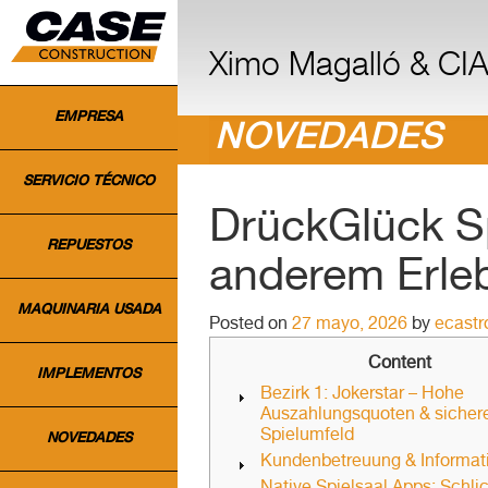
INICIO
Ximo Magalló & CIA.
EMPRESA
NOVEDADES
SERVICIO TÉCNICO
DrückGlück S
REPUESTOS
anderem Erle
MAQUINARIA USADA
Posted on
27 mayo, 2026
by
ecast
Content
IMPLEMENTOS
Bezirk 1: Jokerstar – Hohe
Auszahlungsquoten & sicher
Spielumfeld
NOVEDADES
Kundenbetreuung & Informat