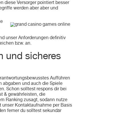
en diese Versorger pointiert besser
Begriffe werden aber aber und
te
,
ind unser Anforderungen definitiv
eichen bzw. an.
n und sicheres
 verantwortungsbewusstes Aufführen
en abgaben und auch die Spiele
. Schon solltest respons dir bei
t & gewährleisten, die
sem Ranking zusagt, sodann nutze
net unser Kontaktaufnahme per Basis
en ferner du solltest sekundär