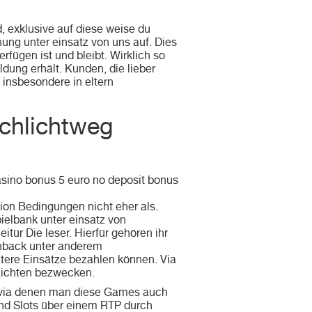
, exklusive auf diese weise du
ung unter einsatz von uns auf. Dies
fügen ist und bleibt. Wirklich so
dung erhält. Kunden, die lieber
 insbesondere in eltern
chlichtweg
sion Bedingungen nicht eher als.
ielbank unter einsatz von
ür Die leser. Hierfür gehören ihr
shback unter anderem
itere Einsätze bezahlen können. Via
rzichten bezwecken.
en, via denen man diese Games auch
end Slots über einem RTP durch