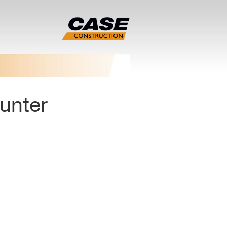
unter