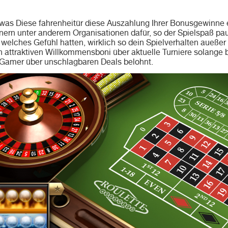
, was Diese fahrenheitür diese Auszahlung Ihrer Bonusgewinne
ern unter anderem Organisationen dafür, so der Spielspaß pausc
s welches Gefühl hatten, wirklich so dein Spielverhalten aueße
on attraktiven Willkommensboni über aktuelle Turniere solange 
d Gamer über unschlagbaren Deals belohnt.