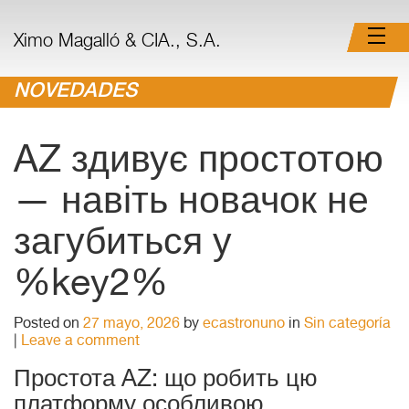
Ximo Magalló & CIA., S.A.
NOVEDADES
AZ здивує простотою
— навіть новачок не
загубиться у
%key2%
Posted on
27 mayo, 2026
by
ecastronuno
in
Sin categoría
|
Leave a comment
Простота AZ: що робить цю
платформу особливою