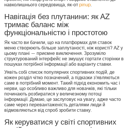
проєкти, які поєднують спорт і свідоме ставлення до
навколишнього середовища, як-от
pinup
.
Навігація без плутанини: як AZ
тримає баланс між
функціональністю і простотою
Як часто ви бачили, що на платформах для ставок
меню створюють більше заплутаності, ніж користі? AZ у
цьому плані — приємне виключення. Зрозуміло
структурований інтерфейс не змушує гортати сторінки в
пошуках потрібної інформації або варіанту ставки.
Уявіть собі список популярних спортивних подій, де
кожен розділ чітко позначений, а підказки з’являються
саме в потрібний момент. Такий підхід економить час і
нерви, що особливо важливо для новачків, які тільки
починають розбиратися у величезному потоці
інформації. Думаю, це заслуговує на увагу, адже часто
саме через перевантаженість деталями люди й
відмовляються від спроб зробити ставку.
Як керуватися у світі спортивних