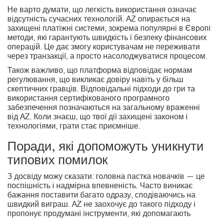
Не варто думати, що легкість використання означає
відсутність сучасних технологій. AZ опирається на
захищені платіжні системи, зокрема популярні в Європі
методи, які гарантують швидкість і безпеку фінансових
операцій. Це дає змогу користувачам не переживати
через транзакції, а просто насолоджуватися процесом.
Також важливо, що платформа відповідає нормам
регулювання, що викликає довіру навіть у більш
скептичних гравців. Відповідальні підходи до гри та
використання сертифікованого програмного
забезпечення позначаються на загальному враженні
від AZ. Коли знаєш, що твої дії захищені законом і
технологіями, грати стає приємніше.
Поради, які допоможуть уникнути
типових помилок
З досвіду можу сказати: головна пастка новачків — це
поспішність і надмірна впевненість. Часто виникає
бажання поставити багато одразу, сподіваючись на
швидкий виграш. AZ не заохочує до такого підходу і
пропонує продумані інструменти, які допомагають