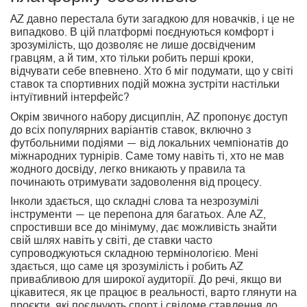
AZ давно перестала бути загадкою для новачків, і це не
випадково. В цій платформі поєднуються комфорт і
зрозумілість, що дозволяє не лише досвідченим
гравцям, а й тим, хто тільки робить перші кроки,
відчувати себе впевнено. Хто б міг подумати, що у світі
ставок та спортивних подій можна зустріти настільки
інтуїтивний інтерфейс?
Окрім звичного набору дисциплін, AZ пропонує доступ
до всіх популярних варіантів ставок, включно з
футбольними подіями — від локальних чемпіонатів до
міжнародних турнірів. Саме тому навіть ті, хто не мав
жодного досвіду, легко вникають у правила та
починають отримувати задоволення від процесу.
Інколи здається, що складні слова та незрозумілі
інструменти — це перепона для багатьох. Але AZ,
спростивши все до мінімуму, дає можливість знайти
свій шлях навіть у світі, де ставки часто
супроводжуються складною термінологією. Мені
здається, що саме ця зрозумілість і робить AZ
привабливою для широкої аудиторії. До речі, якщо ви
цікавитеся, як це працює в реальності, варто глянути на