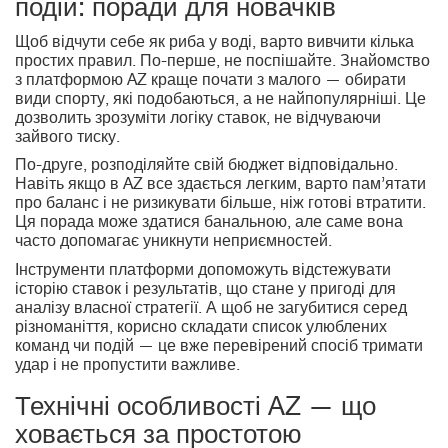
подій: поради для новачків
Щоб відчути себе як риба у воді, варто вивчити кілька
простих правил. По-перше, не поспішайте. Знайомство
з платформою AZ краще почати з малого — обирати
види спорту, які подобаються, а не найпопулярніші. Це
дозволить зрозуміти логіку ставок, не відчуваючи
зайвого тиску.
По-друге, розподіляйте свій бюджет відповідально.
Навіть якщо в AZ все здається легким, варто пам’ятати
про баланс і не ризикувати більше, ніж готові втратити.
Ця порада може здатися банальною, але саме вона
часто допомагає уникнути неприємностей.
Інструменти платформи допоможуть відстежувати
історію ставок і результатів, що стане у пригоді для
аналізу власної стратегії. А щоб не загубитися серед
різноманіття, корисно складати список улюблених
команд чи подій — це вже перевірений спосіб тримати
удар і не пропустити важливе.
Технічні особливості AZ — що
ховається за простотою