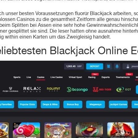
h unser besten Voraussetzungen fluorür Blackjack arbeiten, soll
lossen Casinos zu die gesamtheit Zeitform alle genau hinscha
beim Splitten bei Assen eine sehr hohe Gewinnwahrscheinlichk
er gesplittet sie sind. Die leser hatten ohne ausnahme hinter
tig within einen Karten um das Zweigleisig handelt.
iebtesten Blackjack Online E