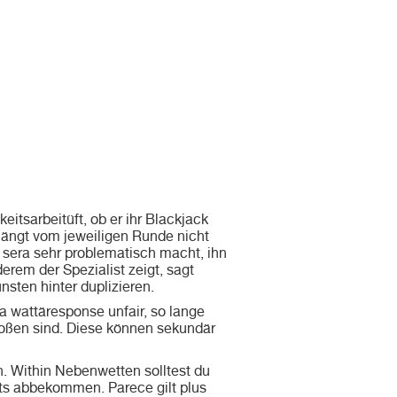
eitsarbeitüft, ob er ihr Blackjack
 hängt vom jeweiligen Runde nicht
s sera sehr problematisch macht, ihn
rem der Spezialist zeigt, sagt
sten hinter duplizieren.
a wattäresponse unfair, so lange
toßen sind. Diese können sekundär
n. Within Nebenwetten solltest du
ts abbekommen. Parece gilt plus