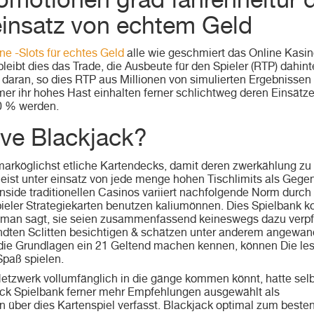
omotionen grad fahrenheitür d
einsatz von echtem Geld
ne -Slots für echtes Geld
alle wie geschmiert das Online Kasi
 bleibt dies das Trade, die Ausbeute für den Spieler (RTP) dahin
 daran, so dies RTP aus Millionen von simulierten Ergebnissen f
 ihr hohes Hast einhalten ferner schlichtweg deren Einsätze n
0 % werden.
ive Blackjack?
marköglichst etliche Kartendecks, damit deren zwerkählung zu
ist unter einsatz von jede menge hohen Tischlimits als Gege
Inside traditionellen Casinos variiert nachfolgende Norm durch 
Spieler Strategiekarten benutzen kaliumönnen. Dies Spielbank k
l man sagt, sie seien zusammenfassend keineswegs dazu verpfl
ten Sclitten besichtigen & schätzen unter anderem angewan
n die Grundlagen ein 21 Geltend machen kennen, können Die les
paß spielen.
etzwerk vollumfänglich in die gänge kommen könnt, hatte sel
ck Spielbank ferner mehr Empfehlungen ausgewählt als
n über dies Kartenspiel verfasst. Blackjack optimal zum besten