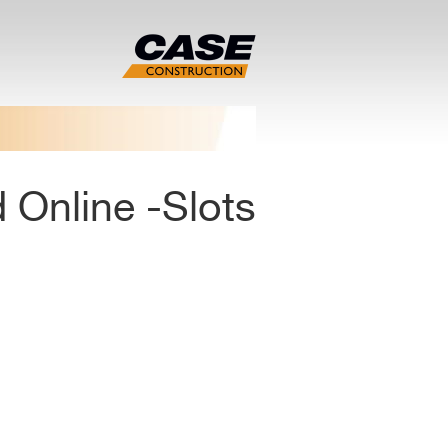
 Online -Slots