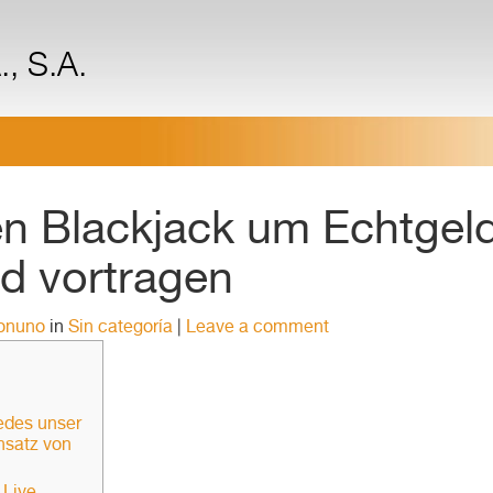
, S.A.
 Blackjack um Echtgeld
ld vortragen
ronuno
in
Sin categoría
|
Leave a comment
edes unser
nsatz von