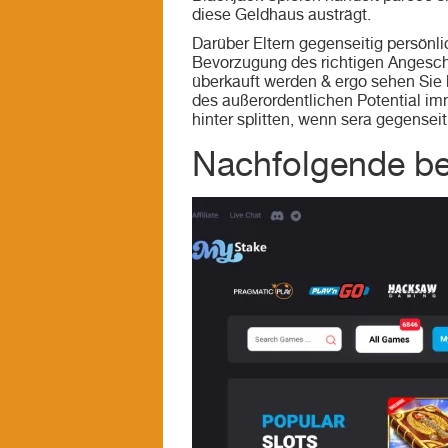
diese Geldhaus austrägt.
Darüber Eltern gegenseitig persönlic
Bevorzugung des richtigen Angesch
überkauft werden & ergo sehen Sie 
des außerordentlichen Potential imm
hinter splitten, wenn sera gegensei
Nachfolgende bel