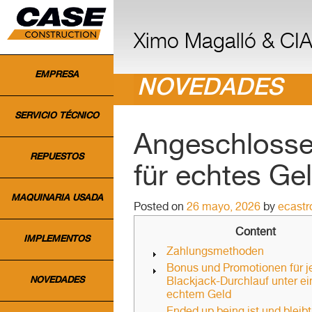
INICIO
Ximo Magalló & CIA.
EMPRESA
NOVEDADES
SERVICIO TÉCNICO
Angeschlossen
REPUESTOS
für echtes Ge
MAQUINARIA USADA
Posted on
26 mayo, 2026
by
ecast
Content
IMPLEMENTOS
Zahlungsmethoden
Bonus und Promotionen für j
NOVEDADES
Blackjack-Durchlauf unter ei
echtem Geld