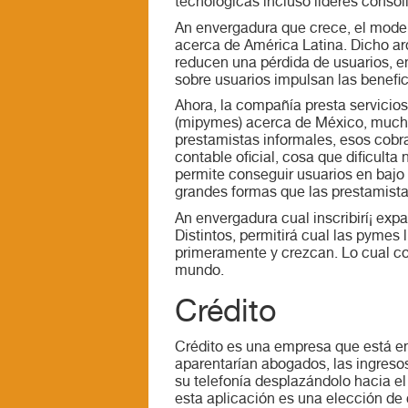
tecnológicas incluso líderes consol
An envergadura que crece, el model
acerca de América Latina. Dicho arqu
reducen una pérdida de usuarios, e
sobre usuarios impulsan las benefici
Ahora, la compañía presta servicio
(mipymes) acerca de México, muchas
prestamistas informales, esos cobr
contable oficial, cosa que dificulta
permite conseguir usuarios en bajo 
grandes formas que las prestamista
An envergadura cual inscribirí¡ exp
Distintos, permitirá cual las pymes 
primeramente y crezcan. Lo cual co
mundo.
Crédito
Crédito es una empresa que está e
aparentarían abogados, las ingresos
su telefonía desplazándolo hacia e
esta aplicación es una elección de 