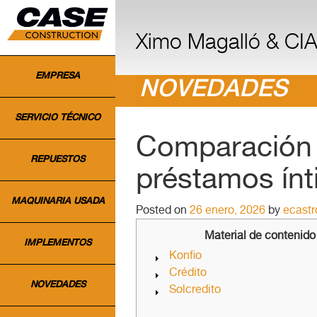
INICIO
Ximo Magalló & CIA.
EMPRESA
NOVEDADES
SERVICIO TÉCNICO
Comparación 
REPUESTOS
préstamos ín
MAQUINARIA USADA
Posted on
26 enero, 2026
by
ecast
Material de contenido
IMPLEMENTOS
Konfio
Crédito
NOVEDADES
Solcredito