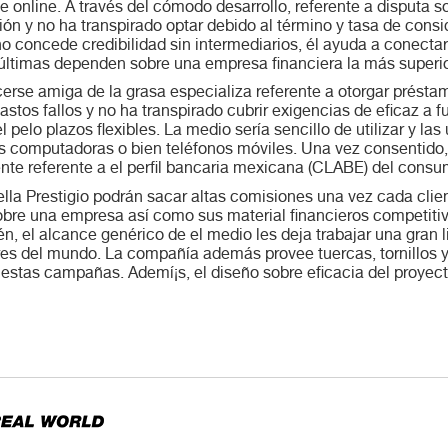
online. A través del cómodo desarrollo, referente a disputa s
ón y no ha transpirado optar debido al término y tasa de consid
o concede credibilidad sin intermediarios, él ayuda a conecta
 últimas dependen sobre una empresa financiera la más superio
acerse amiga de la grasa especializa referente a otorgar prés
astos fallos y no ha transpirado cubrir exigencias de eficaz a 
pelo plazos flexibles. La medio serí­a sencillo de utilizar y las
computadoras o bien teléfonos móviles. Una vez consentido, l
nte referente a el perfil bancaria mexicana (CLABE) del consu
ella Prestigio podrán sacar altas comisiones una vez cada clie
re una empresa así­ como sus material financieros competitivo
ién, el alcance genérico de el medio les deja trabajar una gran
ares del mundo. La compañía además provee tuercas, tornillos 
estas campañas. Ademí¡s, el diseño sobre eficacia del proyect