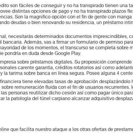
ito son fáciles de conseguir y no ha transpirado tienen una t
ovee distintas opciones de pago y no ha transpirado plazos fle
ncias. Son la magnifico opción con el fin de gente con manga l
dando deudas o bien renovando su residencia, un préstamo inti
onal, necesitarás determinados documentos imprescindibles, c
fil bancaria. Además, vas a firmar un formulario de permiso p
mayoridad de los momentos, el transcurso se completa sobre 
ie pondrí­a en duda desde Google Play.
 empresa sobre préstamos digitales. Su proposición comprend
sonales carente garantía, créditos rotatorios así­ como adelant
 y la tarima sobre banca en línea segura. Posee alguna 4 cent
anciera tiene elevadas tasas de aprobación desplazándolo ha
a sobre remuneración fluida con el fin de usuarios recurrentes.
a las personas reutilizar dicho cesión así­ como pagar único par
la patologí­a del túnel carpiano alcanzar adquisitivo desplazán
nline que facilita nuestro ataque a los otras ofertas de presta