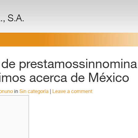
, S.A.
de prestamossinnomina
timos acerca de México
ronuno
in
Sin categoría
|
Leave a comment