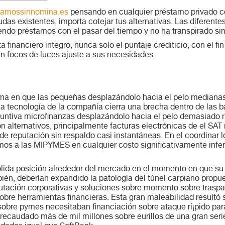
tamossinnomina.es
pensando en cualquier préstamo privado con
das existentes, importa cotejar tus alternativas.
Las diferente
endo préstamos con el pasar del tiempo y no ha transpirado sin
financiero integro, nunca solo el puntaje crediticio, con el fi
en focos de luces ajuste a sus necesidades.
orma en que las pequeñas desplazándolo hacia el pelo median
a tecnología de la compañía cierra una brecha dentro de las 
untiva microfinanzas desplazándolo hacia el pelo demasiado 
 alternativos, principalmente facturas electrónicas de el SAT
de reputación sin respaldo casi instantáneas. En el coordinar l
mos a las MIPYMES en cualquier costo significativamente infer
ólida posición alrededor del mercado en el momento en que su
ién, deberían expandido la patologí­a del túnel carpiano propu
putación corporativas y soluciones sobre momento sobre trasp
bre herramientas financieras. Esta gran maleabilidad resultó
obre pymes necesitaban financiación sobre ataque rí¡pido par
n recaudado más de mil millones sobre eurillos de una gran se