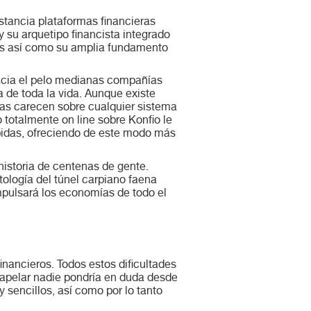
stancia plataformas financieras
y su arquetipo financista integrado
os así­ como su amplia fundamento
hacia el pelo medianas compañías
de toda la vida. Aunque existe
ias carecen sobre cualquier sistema
o totalmente on line sobre Konfio le
ápidas, ofreciendo de este modo más
historia de centenas de gente.
tologí­a del túnel carpiano faena
mpulsará los economías de todo el
nancieros. Todos estos dificultades
 apelar nadie pondrí­a en duda desde
encillos, así­ como por lo tanto