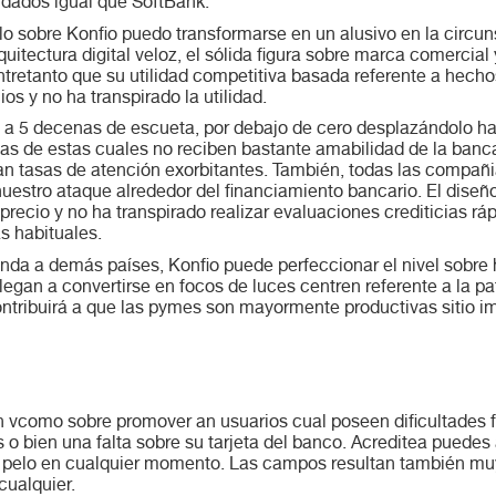
idados igual que SoftBank.
o sobre Konfio puedo transformarse en un alusivo en la circun
itectura digital veloz, el sólida figura sobre marca comercial 
ntretanto que su utilidad competitiva basada referente a hech
os y no ha transpirado la utilidad.
s a 5 decenas de escueta, por debajo de cero desplazándolo 
 de estas cuales no reciben bastante amabilidad de la banca 
an tasas de atención exorbitantes. También, todas las compañ
 nuestro ataque alrededor del financiamiento bancario. El diseñ
precio y no ha transpirado realizar evaluaciones crediticias r
s habituales.
anda a demás países, Konfio puede perfeccionar el nivel sobre 
llegan a convertirse en focos de luces centren referente a la pa
ntribuirá a que las pymes son mayormente productivas sitio i
n v
como sobre promover an usuarios cual poseen dificultades fi
 o bien una falta sobre su tarjeta del banco. Acreditea puedes
l pelo en cualquier momento. Las campos resultan también muy s
cualquier.