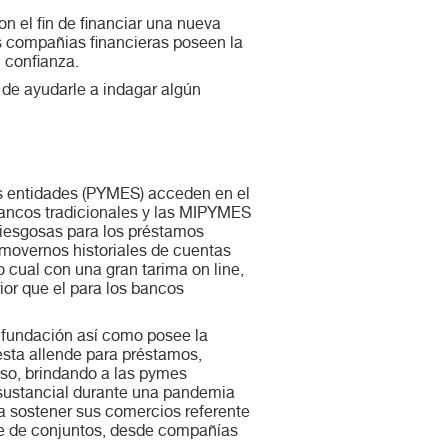
 el fin de financiar una nueva
s compañias financieras poseen la
 confianza.
n de ayudarle a indagar algún
as entidades (PYMES) acceden en el
bancos tradicionales y las MIPYMES
riesgosas para los préstamos
 movernos historiales de cuentas
o cual con una gran tarima on line,
ior que el para los bancos
 fundación así­ como posee la
esta allende para préstamos,
aso, brindando a las pymes
 sustancial durante una pandemia
a sostener sus comercios referente
rie de conjuntos, desde compañías