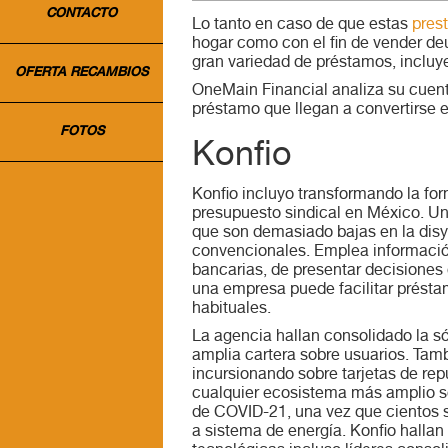
CONTACTO
Lo tanto en caso de que estas
pres
hogar como con el fin de vender deu
gran variedad de préstamos, incluy
OFERTA RECAMBIOS
OneMain Financial analiza su cuenta 
préstamo que llegan a convertirse 
FOTOS
Konfio
Konfio incluyo transformando la f
presupuesto sindical en México. Un
que son demasiado bajas en la disy
convencionales. Emplea información
bancarias, de presentar decisiones 
una empresa puede facilitar présta
habituales.
La agencia hallan consolidado la s
amplia cartera sobre usuarios. Tamb
incursionando sobre tarjetas de re
cualquier ecosistema más amplio so
de COVID-21, una vez que cientos s
a sistema de energía. Konfio halla