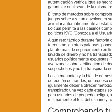
autenticación verifica iguales hech
garantizar cual sean de la misma pe
El trato de métodos sobre comproba
juegos sobre azar an envolver en su
asimilar automáticamente a estafa
Lo cual permite a las casinos compr
políticas KYC (Conozca a el Usuario
Algún reto táctico durante factoría 
terrorismo, en otras palabras, pon
plataformas de esparcimiento en lí
lavada de dinero y no ha transpirad
usuarios políticamente expuestas (P
avanzadas sobre verificación de do
sospechosos y no ha transpirado e
Los la mecánica y la bici de demos
detección de fraudes, un proceso de
igualmente debería ofrecer métodos 
transpirado una vez cada etapas sob
para usuarios de pequeño peligro, a
mismamente el test del usuario y n
Comprobando tu 