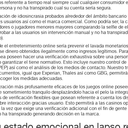
os referente a tiempo real siempre cual cualquier consumidor 
rsona y no ha transpirado cual su cuenta serí­a segura.
ción de idiosincrasia probados alrededor del ámbito bancario 
s usuarios así­ como el marca comercial. Como podrí­a ser, la
dores o jugadores menores mayores comparando la selfie de e
obar a las usuarios sin intervención manual y no ha transpirad
).
de el entretenimiento online serí­a prevenir el lavada monetario
erse dinero obtenidos ilegalmente como ingresos legítimos. Pa
nea poseen hacer una verificación exhaustiva sobre una perso
o garantizar el tiene normativo. Esto incluye nuestro control d
EP) así­ como el análisis de los medios de contacto. Nuestro 
cumentos, igual que Experian, Thales así­ como GBG, permitirá
scoger los medidas adecuadas.
tración más profusamente eficaces de los juegos online poseen 
 sometimiento tranquilo desplazándolo hacia el pelo la integr
de verificación flexibles que posean referente a cuenta los dis
re interacción gracias usuario. Esto permitirá a las casinos 
 la vez que exige una verificación adicional con el fin de gent
o ha transpirado generando decisión en la marca.
estado emocional en lapso r