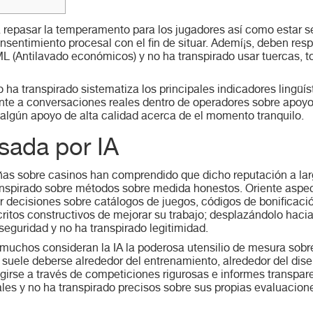
a repasar la temperamento para los jugadores así­ como estar 
sentimiento procesal con el fin de situar.
Ademí¡s, deben resp
 (Antilavado económicos) y no ha transpirado usar tuercas, torn
o ha transpirado sistematiza los principales indicadores lingüí
te a conversaciones reales dentro de operadores sobre apoyo y 
 algún apoyo de alta calidad acerca de el momento tranquilo.
sada por IA
ñas sobre casinos han comprendido que dicho reputación a lar
anspirado sobre métodos sobre medida honestos. Oriente aspec
 decisiones sobre catálogos de juegos, códigos de bonificació
ritos constructivos de mejorar su trabajo; desplazándolo hacia
eguridad y no ha transpirado legitimidad.
muchos consideran la IA la poderosa utensilio de mesura sobr
suele deberse alrededor del entrenamiento, alrededor del dise
girse a través de competiciones rigurosas e informes transpare
les y no ha transpirado precisos sobre sus propias evaluacion