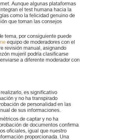
ternet. Aunque algunas plataformas
 integran el test humana hacia la
egías como la felicidad genuino de
ión que tornan las consejos
 de tema, por consiguiente puede
ine
equipo de moderadores con el
re revisión manual, asignando
zón mujeril podría clasificarse
enviarse a diferente moderador con
alizarlo, es significativo
ción y no ha transpirado
probación de personalidad en las
manual de sus informaciones.
étricos de captar y no ha
omprobación de documentos confirma
 oficiales, igual que nuestro
 información proporcionada. Una