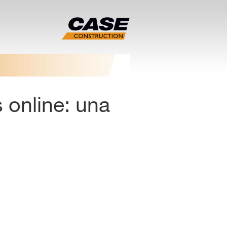
s online: una