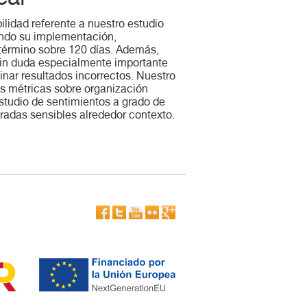
lidad referente a nuestro estudio
ando su implementación,
término sobre 120 días. Además,
 sin duda especialmente importante
ginar resultados incorrectos. Nuestro
os métricas sobre organización
estudio de sentimientos a grado de
ntradas sensibles alrededor contexto.