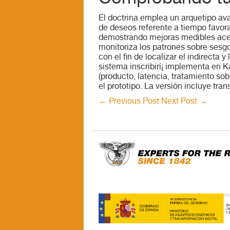
El doctrina emplea un arquetipo ava
de deseos referente a tiempo favor
demostrando mejoras medibles acer
monitoriza los patrones sobre sesg
con el fin de localizar el indirecta
sistema inscribirí¡ implementa en K
(producto, latencia, tratamiento so
el prototipo. La versión incluye tra
←
Previous Post
Next Post
→