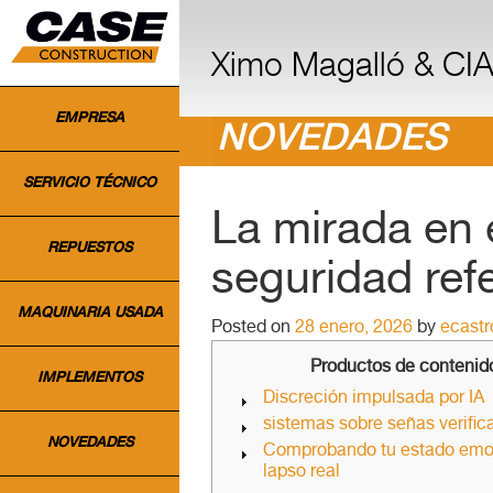
INICIO
Ximo Magalló & CIA.
EMPRESA
NOVEDADES
SERVICIO TÉCNICO
La mirada en e
REPUESTOS
seguridad ref
MAQUINARIA USADA
Posted on
28 enero, 2026
by
ecast
Productos de contenid
IMPLEMENTOS
Discreción impulsada por IA
sistemas sobre señas verific
NOVEDADES
Comprobando tu estado emo
lapso real