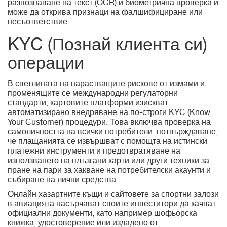
разпознаване на текст (OCR) и биометрична проверка и
може да открива признаци на фалшифициране или
несъответствие.
KYC (Познай клиента си)
операции
В светлината на нарастващите рискове от измами и
променящите се международни регулаторни
стандарти, картовите платформи изискват
автоматизирано внедряване на по-строги KYC (Know
Your Customer) процедури. Това включва проверка на
самоличността на всички потребители, потвърждаване,
че плащанията се извършват с помощта на истински
платежни инструменти и предотвратяване на
използването на плъзгани карти или други техники за
пране на пари за хакване на потребителски акаунти и
събиране на лични средства.
Онлайн хазартните къщи и сайтовете за спортни залози
в авиацията насърчават своите инвеститори да качват
официални документи, като например шофьорска
книжка, удостоверение или издадено от