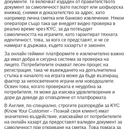
документи. Те включват издаден от правителството
документ за самоличност (като паспорт или шофьорска
книжка), снимки и доказателство за адрес, като
например лична сметка или банково извлечение. Някои
оператори също така ще внедрят видео проверка в
реално време чрез KYC, за да потвърдят
самоличността на играчите, като гарантират тяхната
идентичност, това, за кого се представят, и че се
намират в държава, където хазартът е законен.
За онлайн гейминг платформите е изключително важно
да имат добра и сигурна система за проверка на
лицето. Потребителите очакват лесен процес на
регистрация, така че въвеждането на допълнителна
стъпка в началото на играта може да бъде възпиращ
фактор за непосветените играчи или новодошлите.
Освен това, когато проверката е неудобна за
потребителя, тя може да изисква удовлетворение и
дори да доведе до отхвърляне от платформата.
В Англия, по-специално, строгите разпоредби за KYC
(Know Your Customer – Познай своя клиент) имат
значително въздействие, изисквайки от потребителите
на онлайн хазарт да предоставят валиден документ за
самоличност при откриване на сметка. Това помага за