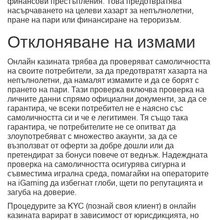
финансови престъпления. Това предотвратява
насърчаването на целеви хазарт за непълнолетни,
пране на пари или финансиране на тероризъм.
Отклоняване на измами
Онлайн казината трябва да проверяват самоличността
на своите потребители, за да предотвратят хазарта на
непълнолетни, да намалят измамите и да се борят с
прането на пари. Тази проверка включва проверка на
личните данни спрямо официални документи, за да се
гарантира, че всеки потребител не е наясно със
самоличността си и че е легитимен. Тя също така
гарантира, че потребителите не се опитват да
злоупотребяват с множество акаунти, за да се
възползват от оферти за добре дошли или да
претендират за бонуси повече от веднъж. Надеждната
проверка на самоличността осигурява сигурна и
съвместима игрална среда, помагайки на операторите
на iGaming да избегнат глоби, щети по репутацията и
загуба на доверие.
Процедурите за KYC (познай своя клиент) в онлайн
казината варират в зависимост от юрисдикцията, но