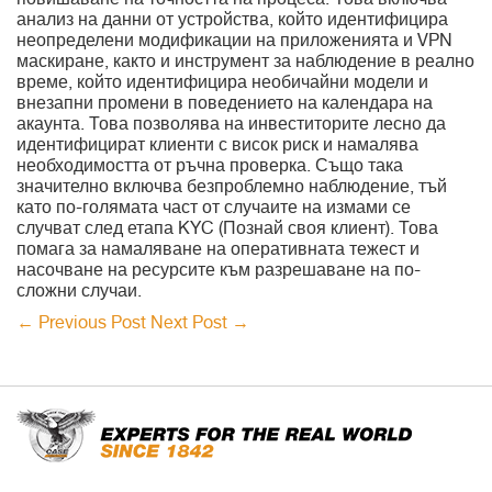
повишаване на точността на процеса. Това включва
анализ на данни от устройства, който идентифицира
неопределени модификации на приложенията и VPN
маскиране, както и инструмент за наблюдение в реално
време, който идентифицира необичайни модели и
внезапни промени в поведението на календара на
акаунта. Това позволява на инвеститорите лесно да
идентифицират клиенти с висок риск и намалява
необходимостта от ръчна проверка. Също така
значително включва безпроблемно наблюдение, тъй
като по-голямата част от случаите на измами се
случват след етапа KYC (Познай своя клиент). Това
помага за намаляване на оперативната тежест и
насочване на ресурсите към разрешаване на по-
сложни случаи.
←
Previous Post
Next Post
→