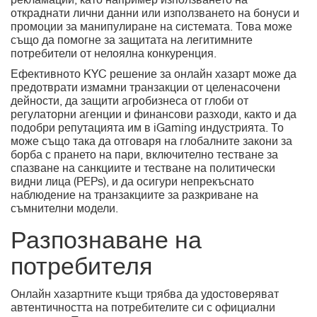
рекламации, като например използването на
откраднати лични данни или използването на бонуси и
промоции за манипулиране на системата. Това може
също да помогне за защитата на легитимните
потребители от нелоялна конкуренция.
Ефективното KYC решение за онлайн хазарт може да
предотврати измамни транзакции от целенасочени
дейности, да защити агробизнеса от глоби от
регулаторни агенции и финансови разходи, както и да
подобри репутацията им в iGaming индустрията. То
може също така да отговаря на глобалните закони за
борба с прането на пари, включително тестване за
спазване на санкциите и тестване на политически
видни лица (PEPs), и да осигури непрекъснато
наблюдение на транзакциите за разкриване на
съмнителни модели.
Разпознаване на
потребителя
Онлайн хазартните къщи трябва да удостоверяват
автентичността на потребителите си с официални