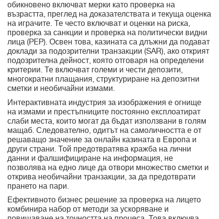
обикновено включват мерки като проверка на
възрастта, преглед на доказателствата и текуща оценка
на играчите. Те често включват и оценки на риска,
проверка за санкции и проверка на политически видни
лица (PEP). Освен това, казината са длъжни да подават
доклади за подозрителни транзакции (SAR), ако открият
подозрителна дейност, която отговаря на определени
критерии. Те включват големи и чести депозити,
многократни плащания, структуриране на депозитни
сметки и необичайни измами.
Интерактивната индустрия за изображения е огнище
на измами и престъпниците постоянно експлоатират
слаби места, които могат да бъдат използвани в голям
мащаб. Следователно, одитът на самоличността е от
решаващо значение за онлайн казината в Европа и
други страни. Той предотвратява кражба на лични
данни и фалшифициране на информация, не
позволява на едно лице да отвори множество сметки и
открива необичайни транзакции, за да предотврати
прането на пари.
Ефективното бизнес решение за проверка на лицето
комбинира набор от методи за ускоряване и