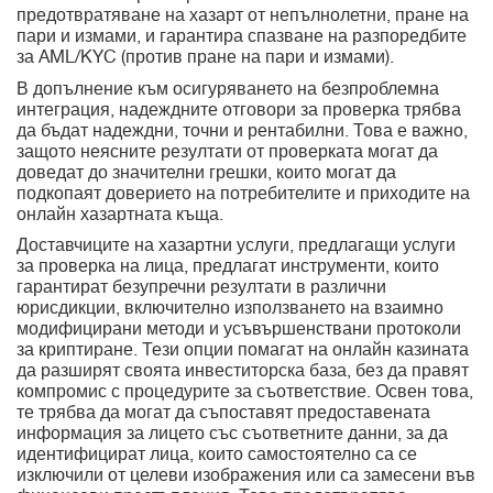
предотвратяване на хазарт от непълнолетни, пране на
пари и измами, и гарантира спазване на разпоредбите
за AML/KYC (против пране на пари и измами).
В допълнение към осигуряването на безпроблемна
интеграция, надеждните отговори за проверка трябва
да бъдат надеждни, точни и рентабилни. Това е важно,
защото неясните резултати от проверката могат да
доведат до значителни грешки, които могат да
подкопаят доверието на потребителите и приходите на
онлайн хазартната къща.
Доставчиците на хазартни услуги, предлагащи услуги
за проверка на лица, предлагат инструменти, които
гарантират безупречни резултати в различни
юрисдикции, включително използването на взаимно
модифицирани методи и усъвършенствани протоколи
за криптиране. Тези опции помагат на онлайн казината
да разширят своята инвеститорска база, без да правят
компромис с процедурите за съответствие. Освен това,
те трябва да могат да съпоставят предоставената
информация за лицето със съответните данни, за да
идентифицират лица, които самостоятелно са се
изключили от целеви изображения или са замесени във