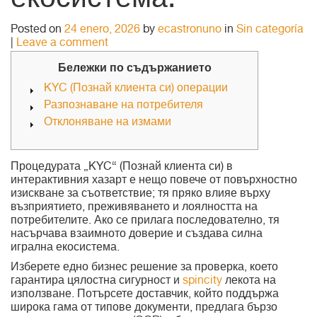
екосистема.
Posted on
24 enero, 2026
by
ecastronuno
in
Sin categoría
|
Leave a comment
Бележки по съдържанието
KYC (Познай клиента си) операции
Разпознаване на потребителя
Отклоняване на измами
Процедурата „KYC“ (Познай клиента си) в
интерактивния хазарт е нещо повече от повърхностно
изискване за съответствие; тя пряко влияе върху
възприятието, преживяването и лоялността на
потребителите. Ако се прилага последователно, тя
насърчава взаимното доверие и създава силна
игрална екосистема.
Изберете едно бизнес решение за проверка, което
гарантира цялостна сигурност и
spincity
лекота на
използване.
Потърсете доставчик, който поддържа
широка гама от типове документи, предлага бързо