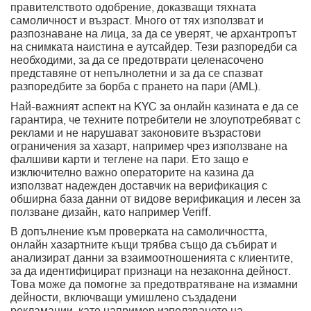
правителството одобрение, доказващи тяхната
самоличност и възраст. Много от тях използват и
разпознаване на лица, за да се уверят, че архантропът
на снимката наистина е аутсайдер. Тези разпоредби са
необходими, за да се предотврати целенасочено
представяне от непълнолетни и за да се спазват
разпоредбите за борба с прането на пари (AML).
Най-важният аспект на KYC за онлайн казината е да се
гарантира, че техните потребители не злоупотребяват с
реклами и не нарушават законовите възрастови
ограничения за хазарт, например чрез използване на
фалшиви карти и теглене на пари. Ето защо е
изключително важно операторите на казина да
използват надежден доставчик на верификация с
обширна база данни от видове верификация и лесен за
ползване дизайн, като например Veriff.
В допълнение към проверката на самоличността,
онлайн хазартните къщи трябва също да събират и
анализират данни за взаимоотношенията с клиентите,
за да идентифицират признаци на незаконна дейност.
Това може да помогне за предотвратяване на измамни
дейности, включващи умишлено създадени