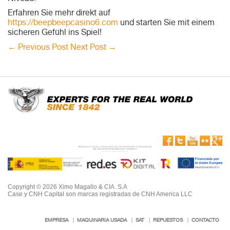
Erfahren Sie mehr direkt auf
https://beepbeepcasino6.com
und starten Sie mit einem
sicheren Gefühl ins Spiel!
←
Previous Post
Next Post
→
Copyright © 2026 Ximo Magallo & CIA. S.A
Case y CNH Capital son marcas registradas de CNH America LLC
EMPRESA
|
MAQUINARIA USADA
|
SAT
|
REPUESTOS
|
CONTACTO