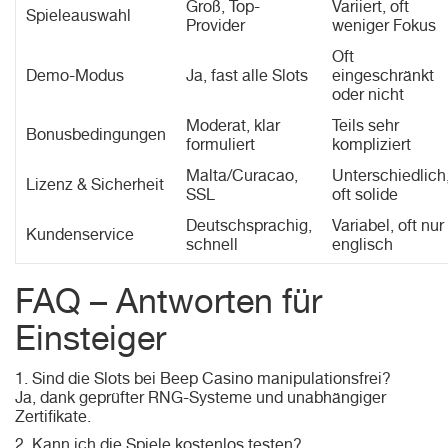
Groß, Top-
Variiert, oft
Spieleauswahl
Provider
weniger Fokus
Oft
Demo-Modus
Ja, fast alle Slots
eingeschränkt
oder nicht
Moderat, klar
Teils sehr
Bonusbedingungen
formuliert
kompliziert
Malta/Curacao,
Unterschiedlich
Lizenz & Sicherheit
SSL
oft solide
Deutschsprachig,
Variabel, oft nur
Kundenservice
schnell
englisch
FAQ – Antworten für
Einsteiger
1. Sind die Slots bei Beep Casino manipulationsfrei?
Ja, dank geprüfter RNG-Systeme und unabhängiger
Zertifikate.
2. Kann ich die Spiele kostenlos testen?