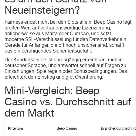
es um den Schutz von
Neueinsteigern?
Fairness endet nicht bei den Slots allein. Beep Casino legt
großen Wert auf vertrauenswürdige Lizenzierung,
üblicherweise aus Malta oder Curacao, und setzt
moderne SSL-Verschlüsselung für den Datenverkehr ein.
Gerade für Anfänger, die oft noch unsicher sind, schafft
das ein beruhigendes Sicherheitsgefühl.
Der Kundenservice ist durchgängig erreichbar, auch in
deutscher Sprache, und antwortet schnell auf Fragen zu
Einzahlungen, Spielregeln oder Bonusbedingungen. Das
erleichtert den Einstieg und gibt Orientierung.
Mini-Vergleich: Beep
Casino vs. Durchschnitt auf
dem Markt
Kriterium
Beep Casino
Branchendurchschnit