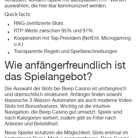
verlassen, sondern Spiele mit akzeptablen RTP-Werten
auswählen, die hier klar kommuniziert werden.
Quick facts:
RNG-zertifizierte Slots
RTP-Werte zwischen 95% und 97%
Kooperation mit Top-Providern (NetEnt, Microgaming
u.a.)
Transparente Regeln und Spielbeschreibungen
Wie anfängerfreundlich ist
das Spielangebot?
Die Auswahl der Slots bei Beep Casino ist umfangreich
und übersichtlich strukturiert. Anfänger finden sowohl
klassische 3-Walzen-Automaten als auch moderne Video-
Slots mit Bonusfeatures. Wichtig ist die intuitive
Navigation, die Beep Casino gut umsetzt: Spiele sind
nach Kategorien sortiert, zudem gibt es Filter nach
Anbieter und Beliebtheit.
Neue Spieler schätzen die Möglichkeit, Slots erstmal im