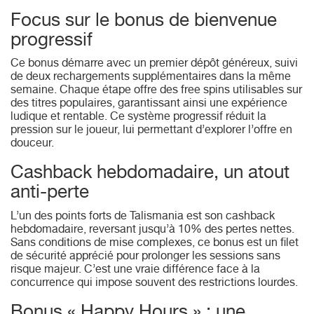
Focus sur le bonus de bienvenue
progressif
Ce bonus démarre avec un premier dépôt généreux, suivi
de deux rechargements supplémentaires dans la même
semaine. Chaque étape offre des free spins utilisables sur
des titres populaires, garantissant ainsi une expérience
ludique et rentable. Ce système progressif réduit la
pression sur le joueur, lui permettant d’explorer l’offre en
douceur.
Cashback hebdomadaire, un atout
anti-perte
L’un des points forts de Talismania est son cashback
hebdomadaire, reversant jusqu’à 10% des pertes nettes.
Sans conditions de mise complexes, ce bonus est un filet
de sécurité apprécié pour prolonger les sessions sans
risque majeur. C’est une vraie différence face à la
concurrence qui impose souvent des restrictions lourdes.
Bonus « Happy Hours » : une