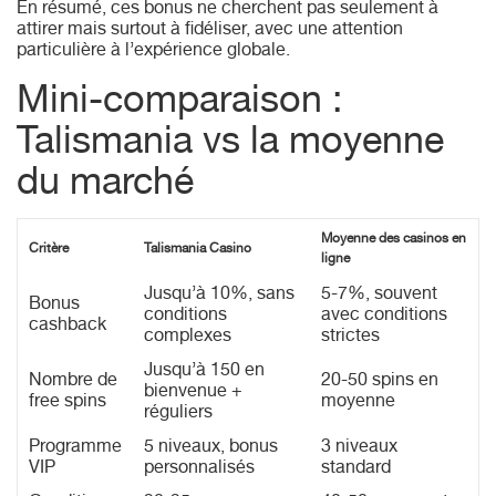
En résumé, ces bonus ne cherchent pas seulement à
attirer mais surtout à fidéliser, avec une attention
particulière à l’expérience globale.
Mini-comparaison :
Talismania vs la moyenne
du marché
Moyenne des casinos en
Critère
Talismania Casino
ligne
Jusqu’à 10%, sans
5-7%, souvent
Bonus
conditions
avec conditions
cashback
complexes
strictes
Jusqu’à 150 en
Nombre de
20-50 spins en
bienvenue +
free spins
moyenne
réguliers
Programme
5 niveaux, bonus
3 niveaux
VIP
personnalisés
standard