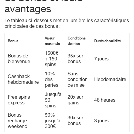
avantages
Le tableau ci-dessous met en lumière les caractéristiques
principales de ces bonus :
Valeur
Conditions
Bonus
Durée de validité
maximale
de mise
1500€
Bonus de
35x sur
+ 150
7 jours
bienvenue
bonus
spins
10%
Sans
Cashback
des
condition
Hebdomadaire
hebdomadaire
pertes
de mise
Jusqu’à
Free spins
20x sur
50
48 heures
express
gains
spins
Bonus
50%
30x sur
recharge
jusqu’à
3 jours
bonus
weekend
300€