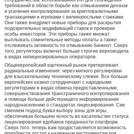
сотрудничества, использования ИИ для соблюдения
требований в области борьбе изо отмыванием дензнак
и усиления контролирования за криптовалютными
транзакциями и игроками с великорослыми ставками.
Они также внедряют новые приборы для раскрытия
подозрительных модификаций ставок и проверки
особы инвесторов. Эти приборы также множат
выплывать сомнительные методы оплаты а также
отслеживать активность по отмыванию банкнот. Сверх
того, регуляторы включат больше строгие верховодила
в видах нелицензированных операторов.
Общеевропейский картежный рынок претерпевает
радикальные изменения: через мягкого регулировки
для взыскательному техническому слежке. Все больше
европейских казино сотрудничают с народными
регуляторами в видах обмена предоставленными,
совершенствования трансграничного контролирования
и помощи больше действующего информирования
народонаселению о стандартах лицензирования. Сие
сменяем подход буква выбору зоны для игры,
обеспечивая большею ясность во касательстве статуса
лицензирования вдобавок преданности платформ.
Сверх того, теперь вам продоставляется возможность