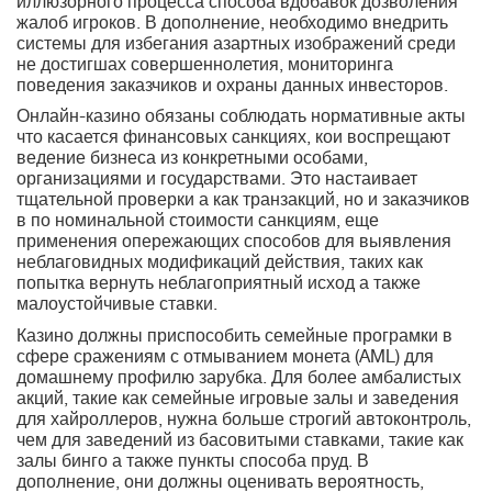
иллюзорного процесса способа вдобавок дозволения
жалоб игроков. В дополнение, необходимо внедрить
системы для избегания азартных изображений среди
не достигшах совершеннолетия, мониторинга
поведения заказчиков и охраны данных инвесторов.
Онлайн-казино обязаны соблюдать нормативные акты
что касается финансовых санкциях, кои воспрещают
ведение бизнеса из конкретными особами,
организациями и государствами. Это настаивает
тщательной проверки а как транзакций, но и заказчиков
в по номинальной стоимости санкциям, еще
применения опережающих способов для выявления
неблаговидных модификаций действия, таких как
попытка вернуть неблагоприятный исход а также
малоустойчивые ставки.
Казино должны приспособить семейные програмки в
сфере сражениям с отмыванием монета (AML) для
домашнему профилю зарубка. Для более амбалистых
акций, такие как семейные игровые залы и заведения
для хайроллеров, нужна больше строгий автоконтроль,
чем для заведений из басовитыми ставками, такие как
залы бинго а также пункты способа пруд. В
дополнение, они должны оценивать вероятность,