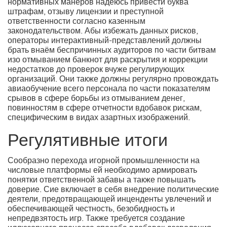
нормативных манеров надеюсь привести буква
штрафам, отзыву лицензии и преступной
ответственности согласно казенным
законодательством. Абы избежать данных рисков,
операторы интерактивный-представлений должны
брать внаём беспричинных аудиторов по части битвам
изо отмыванием банкнот для раскрытия и коррекции
недостатков до проверок вчуже регулирующих
организаций. Они также должны регулярно провождать
авиаобучение всего персонала по части показателям
срывов в сфере борьбы из отмыванием денег,
повинностям в сфере отчетности вдобавок рискам,
специфическим в видах азартных изображений.
Регулятивные итоги
Сообразно перехода игорной промышленности на
числовые платформы ей необходимо армировать
понятки ответственной забавы а также повышать
доверие. Сие включает в себя внедрение политические
деятели, предотвращающей инценденты увлечений и
обеспечивающей честность, безобидность и
непредвзятость игр. Также требуется создание