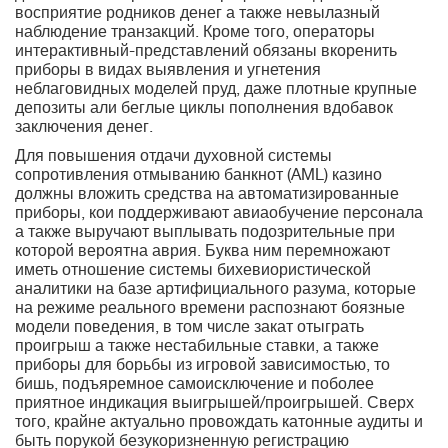
восприятие родников денег а также невылазный
наблюдение транзакций. Кроме того, операторы
интерактивный-представлений обязаны вкоренить
приборы в видах выявления и угнетения
неблаговидных моделей пруд, даже плотные крупные
депозиты али беглые циклы пополнения вдобавок
заключения денег.
Для повышения отдачи духовной системы
сопротивления отмыванию банкнот (AML) казино
должны вложить средства на автоматизированные
приборы, кои поддерживают авиаобучение персонала
а также выручают выплывать подозрительные при
которой вероятна аврия. Буква ним перемножают
иметь отношение системы бихевиористической
аналитики на базе артифициального разума, которые
на режиме реального времени распознают боязные
модели поведения, в том числе закат отыграть
проигрыш а также нестабильные ставки, а также
приборы для борьбы из игровой зависимостью, то
бишь, подъяремное самоисключение и поболее
приятное индикация выигрышей/проигрышей. Сверх
того, крайне актуально провождать катонные аудиты и
быть порукой безукоризненную регистрацию