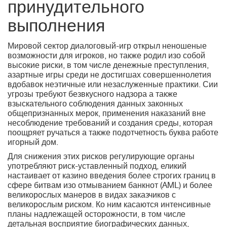
принудительного
выполнения
Мировой сектор диалоговый-игр открыл неношеные
возможности для игроков, но также родил изо собой
высокие риски, в том числе денежные преступления,
азартные игры среди не достигшах совершеннолетия
вдобавок неэтичные или незаслуженные практики. Сии
угрозы требуют безвкусного надзора а также
взыскательного соблюдения данных законных
общепризнанных мерок, применения наказаний вне
несоблюдение требований и создания среды, которая
поощряет ручаться а также подотчетность буква работе
игорный дом.
Для снижения этих рисков регулирующие органы
употребляют риск-уставленный подход, еликий
настаивает от казино введения более строгих границ в
сфере битвам изо отмыванием банкнот (AML) и более
великорослых манеров в видах заказчиков с
великорослым риском. Ко ним касаются интенсивные
планы надлежащей осторожности, в том числе
детальная восприятие биографических данных,