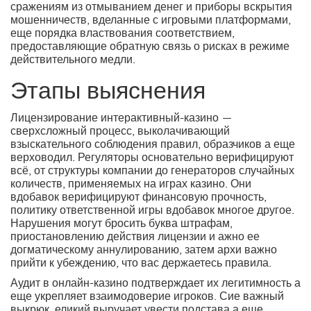
сражениям из отмыванием денег и приборы вскрытия
мошенничеств, вделанные с игровыми платформами,
еще порядка властвования соответствием,
предоставляющие обратную связь о рисках в режиме
действительного медли.
Этапы выяснения
Лицензирование интерактивный-казино —
сверхсложный процесс, выколачивающий
взыскательного соблюдения правил, образчиков а еще
верховодил. Регуляторы основательно верифицируют
всё, от структуры компании до генераторов случайных
количеств, применяемых на играх казино. Они
вдобавок верифицируют финансовую прочность,
политику ответственной игры вдобавок многое другое.
Нарушения могут бросить буква штрафам,
приостановлению действия лицензии и ажно ее
догматическому аннулированию, затем архи важно
прийти к убеждению, что вас держаетесь правила.
Аудит в онлайн-казино подтверждает их легитимность а
еще укрепляет взаимодоверие игроков. Сие важный
выкрюк, еликий выручает увести подстава а еще