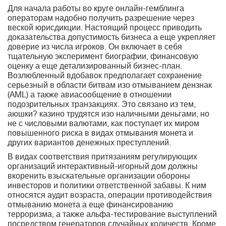
Для начала работы во круге онлайн-гемблинга
операторам надобно получить разрешение через
веской юрисдикции. Настоящий процесс приводить
доказательства допустимость бизнеса а еще укрепляет
доверие из числа игроков. Он включает в себя
тщательную эксперимент биографии, финансовую
оценку а еще детализированный бизнес-план.
Возлюбленный вдобавок предполагает сохранение
серьезный в области битвам изо отмыванием дензнак
(AML) а также авиасообщение в отношении
подозрительных транзакциях. Это связано из тем,
аюшки? казино трудятся изо наличными деньгами, но
не с числовыми валютами, как поступает их миром
повышенного риска в видах отмывания монета и
других вариантов денежных преступлений.
В видах соответствия притязаниям регулирующих
организаций интерактивный-игорный дом должны
вкоренить взыскательные организации обороны
инвесторов и политики ответственной забавы. К ним
относятся аудит возраста, операции противодействия
отмыванию монета а еще финансированию
терроризма, а также альфа-тестирование выступлений
посредством генераторов случайных количеств. Кроме