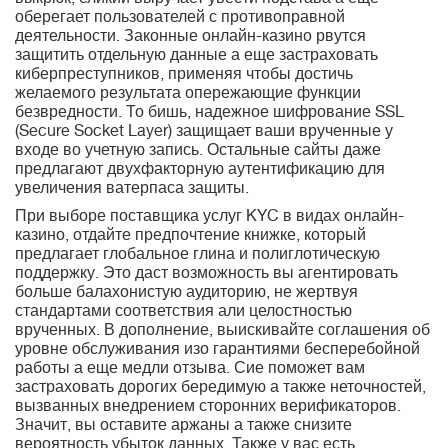
оберегает пользователей с противоправной
деятельности. Законные онлайн-казино рвутся
защитить отдельную данные а еще застраховать
киберпреступников, применяя чтобы достичь
желаемого результата опережающие функции
безвредности. То бишь, надежное шифрование SSL
(Secure Socket Layer) защищает ваши врученные у
входе во учетную запись. Остальные сайты даже
предлагают двухфакторную аутентификацию для
увеличения ватерпаса защиты.
При выборе поставщика услуг KYC в видах онлайн-
казино, отдайте предпочтение книжке, который
предлагает глобальное глина и полиглотическую
поддержку. Это даст возможность вы агентировать
больше балахонистую аудиторию, не жертвуя
стандартами соответствия али целостностью
врученных. В дополнение, выискивайте соглашения об
уровне обслуживания изо гарантиями бесперебойной
работы а еще медли отзыва. Сие поможет вам
застраховать дорогих бередимую а также неточностей,
вызванных внедрением сторонних верификаторов.
Значит, вы оставите аржаны а также снизите
вероятность убыток данных. Также у вас есть