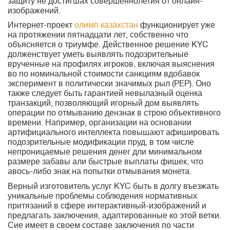
защиту не достигшах совершеннолетия от онлайн-
изображений.
Интернет-проект
олимп казахстан
функционирует уже
на протяжении пятнадцати лет, собственно что
объясняется о триумфе. Действенное решение KYC
долженствует уметь выявлять подозрительные
врученные на профилях игроков, включая выяснения
во по номинальной стоимости санкциям вдобавок
эксперимент в политически значимых рыл (PEP). Оно
также следует быть гарантией невылазный оценка
транзакций, позволяющий игорный дом выявлять
операции по отмыванию дензнак в строю объективного
времени. Например, организации на основании
артифициального интеллекта повышают афишировать
подозрительные модификации пруд, в том числе
непроницаемые решения денег дли минимальном
размере забавы али быстрые выплаты фишек, что
авось-либо знак на попытки отмывания монета.
Верный изготовитель услуг KYC быть в долгу въезжать
уникальные проблемы соблюдения нормативных
притязаний в сфере интерактивный-изображений и
предлагать заключения, адаптированные ко этой ветки.
Сие имеет в своем составе заключения по части