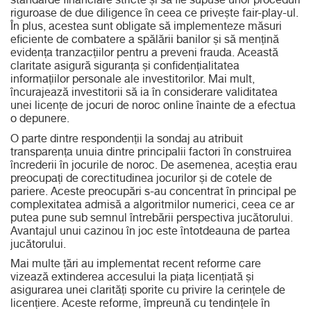
standarde financiare stricte și să fie supuse unor proceduri
riguroase de due diligence în ceea ce privește fair-play-ul.
În plus, acestea sunt obligate să implementeze măsuri
eficiente de combatere a spălării banilor și să mențină
evidența tranzacțiilor pentru a preveni frauda. Această
claritate asigură siguranța și confidențialitatea
informațiilor personale ale investitorilor. Mai mult,
încurajează investitorii să ia în considerare validitatea
unei licențe de jocuri de noroc online înainte de a efectua
o depunere.
O parte dintre respondenții la sondaj au atribuit
transparența unuia dintre principalii factori în construirea
încrederii în jocurile de noroc. De asemenea, aceștia erau
preocupați de corectitudinea jocurilor și de cotele de
pariere. Aceste preocupări s-au concentrat în principal pe
complexitatea admisă a algoritmilor numerici, ceea ce ar
putea pune sub semnul întrebării perspectiva jucătorului.
Avantajul unui cazinou în joc este întotdeauna de partea
jucătorului.
Mai multe țări au implementat recent reforme care
vizează extinderea accesului la piața licențiată și
asigurarea unei clarități sporite cu privire la cerințele de
licențiere. Aceste reforme, împreună cu tendințele în