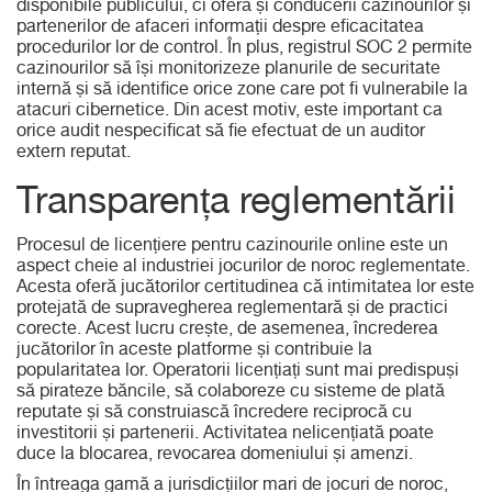
disponibile publicului, ci oferă și conducerii cazinourilor și
partenerilor de afaceri informații despre eficacitatea
procedurilor lor de control. În plus, registrul SOC 2 permite
cazinourilor să își monitorizeze planurile de securitate
internă și să identifice orice zone care pot fi vulnerabile la
atacuri cibernetice. Din acest motiv, este important ca
orice audit nespecificat să fie efectuat de un auditor
extern reputat.
Transparența reglementării
Procesul de licențiere pentru cazinourile online este un
aspect cheie al industriei jocurilor de noroc reglementate.
Acesta oferă jucătorilor certitudinea că intimitatea lor este
protejată de supravegherea reglementară și de practici
corecte. Acest lucru crește, de asemenea, încrederea
jucătorilor în aceste platforme și contribuie la
popularitatea lor. Operatorii licențiați sunt mai predispuși
să pirateze băncile, să colaboreze cu sisteme de plată
reputate și să construiască încredere reciprocă cu
investitorii și partenerii. Activitatea nelicențiată poate
duce la blocarea, revocarea domeniului și amenzi.
În întreaga gamă a jurisdicțiilor mari de jocuri de noroc,