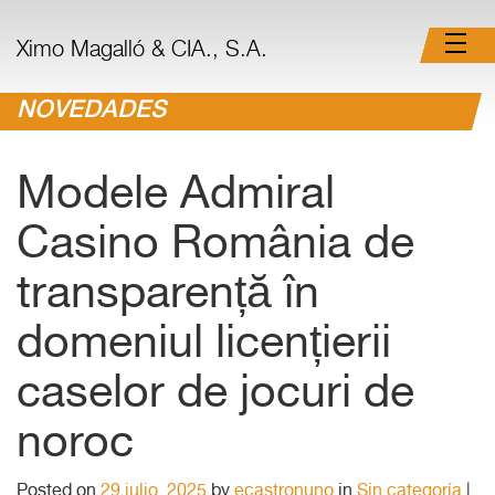
Ximo Magalló & CIA., S.A.
NOVEDADES
Modele Admiral
Casino România de
transparență în
domeniul licențierii
caselor de jocuri de
noroc
Posted on
29 julio, 2025
by
ecastronuno
in
Sin categoría
|