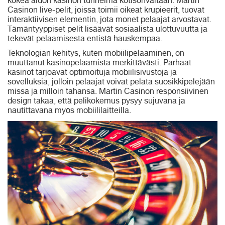
kokea aidon kasinon tunnelma kotisohvaltaan. Martin
Casinon live-pelit, joissa toimii oikeat krupieerit, tuovat
interaktiivisen elementin, jota monet pelaajat arvostavat.
Tämäntyyppiset pelit lisäävät sosiaalista ulottuvuutta ja
tekevät pelaamisesta entistä hauskempaa.
Teknologian kehitys, kuten mobiilipelaaminen, on
muuttanut kasinopelaamista merkittävästi. Parhaat
kasinot tarjoavat optimoituja mobiilisivustoja ja
sovelluksia, jolloin pelaajat voivat pelata suosikkipelejään
missä ja milloin tahansa. Martin Casinon responsiivinen
design takaa, että pelikokemus pysyy sujuvana ja
nautittavana myös mobiililaitteilla.