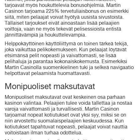
tarjoavat myös houkuttelevia bonusohjelmia. Martin
Casinon tarjoama 225% tervetuliaisbonus on esimerkki
siitä, miten pelaajat voivat hyötyä uusista sivustoista.
Tällaiset tarjoukset eivät ainoastaan lisää pelaajien
voittoja, vaan ne myös tekevät pelisessioista entistä
jännittävämpiä ja houkuttelevampia.
Helppokäyttöinen käyttöliittymä on toinen tärkeä tekijä,
joka vaikuttaa pelikokemukseen. Kun pelaajat löytävät
etsimänsä pelit nopeasti ja vaivattomasti, se lisää
pelihaluja ja parantaa kokonaiskokemusta. Esimerkiksi
Martin Casinolla suomenkielinen tuki ja selkeä navigaatio
helpottavat pelaamista huomattavasti.
Monipuoliset maksutavat
Monipuoliset maksutavat ovat keskeinen osa parhaan
kasinon valintaa. Pelaajien tulee voida tallettaa ja nostaa
varoja vaivattomasti ja turvallisesti. Martin Casinon
tarjoamat nopeat kotiutukset ovat yksi syy, miksi se on
niin arvostettu suomalaispelaajien keskuudessa. Kun
kotiutukset tapahtuvat nopeasti, pelaajat voivat nauttia
voitoistaan ilman turhaa odottelua.