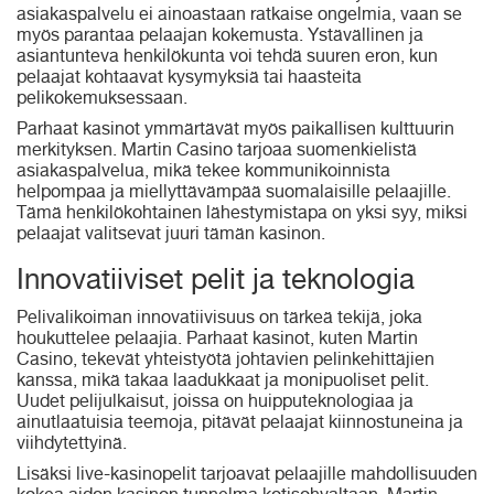
asiakaspalvelu ei ainoastaan ratkaise ongelmia, vaan se
myös parantaa pelaajan kokemusta. Ystävällinen ja
asiantunteva henkilökunta voi tehdä suuren eron, kun
pelaajat kohtaavat kysymyksiä tai haasteita
pelikokemuksessaan.
Parhaat kasinot ymmärtävät myös paikallisen kulttuurin
merkityksen. Martin Casino tarjoaa suomenkielistä
asiakaspalvelua, mikä tekee kommunikoinnista
helpompaa ja miellyttävämpää suomalaisille pelaajille.
Tämä henkilökohtainen lähestymistapa on yksi syy, miksi
pelaajat valitsevat juuri tämän kasinon.
Innovatiiviset pelit ja teknologia
Pelivalikoiman innovatiivisuus on tärkeä tekijä, joka
houkuttelee pelaajia. Parhaat kasinot, kuten Martin
Casino, tekevät yhteistyötä johtavien pelinkehittäjien
kanssa, mikä takaa laadukkaat ja monipuoliset pelit.
Uudet pelijulkaisut, joissa on huipputeknologiaa ja
ainutlaatuisia teemoja, pitävät pelaajat kiinnostuneina ja
viihdytettyinä.
Lisäksi live-kasinopelit tarjoavat pelaajille mahdollisuuden