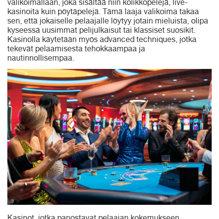
valikoimallaan, joka sisältää niin kolikkopelejä, live-
kasinoita kuin pöytäpelejä. Tämä laaja valikoima takaa
sen, että jokaiselle pelaajalle löytyy jotain mieluista, olipa
kyseessä uusimmat pelijulkaisut tai klassiset suosikit.
Kasinolla käytetään myös advanced techniques, jotka
tekevät pelaamisesta tehokkaampaa ja
nautinnollisempaa.
Kasinot, jotka panostavat pelaajan kokemukseen,