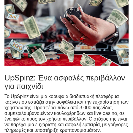
UpSpinz: Ένα ασφαλές περιβάλλον
για παιχνίδι
Το UpSpinz είναι μια κορυφαία διαδικτυακή πλατφόρμα
καζίνο που εστιάζει στην ασφάλεια και την ευχαρίστηση των
χρηστών της. Προσφέρει πάνω από 3.000 παιχνίδια,
συμπεριλαμβανομένων κουλοχέρηδων και live casino, σε
ένα φιλικό προς τον χρήστη περιβάλλον. Ο στόχος της είναι
να παρέχει μια ευχάριστη και ασφαλή εμπειρία, με γρήγορες
πληρωμές και υποστήριξη κρυπτονομισμάτων.