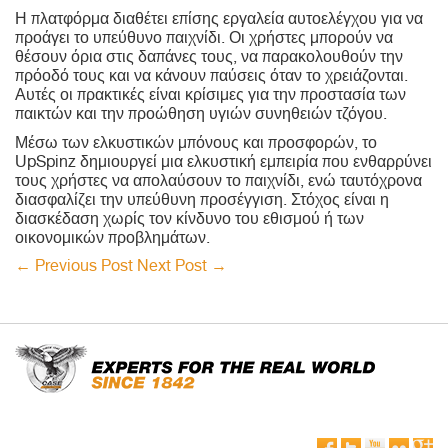
Η πλατφόρμα διαθέτει επίσης εργαλεία αυτοελέγχου για να
προάγει το υπεύθυνο παιχνίδι. Οι χρήστες μπορούν να
θέσουν όρια στις δαπάνες τους, να παρακολουθούν την
πρόοδό τους και να κάνουν παύσεις όταν το χρειάζονται.
Αυτές οι πρακτικές είναι κρίσιμες για την προστασία των
παικτών και την προώθηση υγιών συνηθειών τζόγου.
Μέσω των ελκυστικών μπόνους και προσφορών, το
UpSpinz δημιουργεί μια ελκυστική εμπειρία που ενθαρρύνει
τους χρήστες να απολαύσουν το παιχνίδι, ενώ ταυτόχρονα
διασφαλίζει την υπεύθυνη προσέγγιση. Στόχος είναι η
διασκέδαση χωρίς τον κίνδυνο του εθισμού ή των
οικονομικών προβλημάτων.
←
Previous Post
Next Post
→