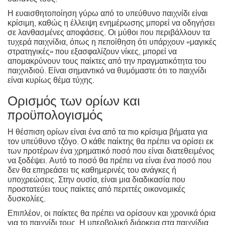
δαπάνες τους.
Η ευαισθητοποίηση γύρω από το υπεύθυνο παιχνίδι είναι
κρίσιμη, καθώς η έλλειψη ενημέρωσης μπορεί να οδηγήσει
σε λανθασμένες αποφάσεις. Οι μύθοι που περιβάλλουν τα
τυχερά παιχνίδια, όπως η πεποίθηση ότι υπάρχουν «μαγικές
στρατηγικές» που εξασφαλίζουν νίκες, μπορεί να
απομακρύνουν τους παίκτες από την πραγματικότητα του
παιχνιδιού. Είναι σημαντικό να θυμόμαστε ότι το παιχνίδι
είναι κυρίως θέμα τύχης.
Ορισμός των ορίων και
προϋπολογισμός
Η θέσπιση ορίων είναι ένα από τα πιο κρίσιμα βήματα για
τον υπεύθυνο τζόγο. Ο κάθε παίκτης θα πρέπει να ορίσει εκ
των προτέρων ένα χρηματικό ποσό που είναι διατεθειμένος
να ξοδέψει. Αυτό το ποσό θα πρέπει να είναι ένα ποσό που
δεν θα επηρεάσει τις καθημερινές του ανάγκες ή
υποχρεώσεις. Στην ουσία, είναι μια διαδικασία που
προστατεύει τους παίκτες από περιττές οικονομικές
δυσκολίες.
Επιπλέον, οι παίκτες θα πρέπει να ορίσουν και χρονικά όρια
για το παιχνίδι τους. Η υπερβολική διάρκεια στα παιχνίδια