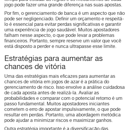
tempo para estudar as regras e os mecanismos de cada
jogo pode fazer uma grande diferença nas suas apostas.
Por fim, o gerenciamento de banca é um aspecto que não
pode ser negligenciado. Definir um orçamento e respeitá-
lo é essencial para evitar perdas significativas e garantir
uma experiência de jogo saudável. Muitos apostadores
falham nesse aspecto, o que pode levar a problemas
financeiros. Portanto, sempre reserve um valor que você
está disposto a perder e nunca ultrapasse esse limite.
Estratégias para aumentar as
chances de vitória
Uma das estratégias mais eficazes para aumentar as
chances de vitória em jogos de azar é a prática do
gerenciamento de risco. Isso envolve a análise cuidadosa
de cada aposta antes de realizá-la. Avaliar as
probabilidades e comparar com o potencial retorno é um
passo fundamental. Muitos apostadores iniciantes
cometem o erro de apostar impulsivamente, o que pode
resultar em perdas. Portanto, uma abordagem metódica
pode ajudar a minimizar riscos e maximizar ganhos.
Outra estratégia importante é a diversificação das