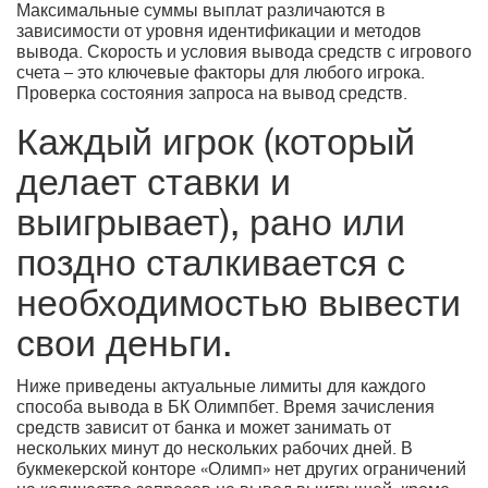
Максимальные суммы выплат различаются в
зависимости от уровня идентификации и методов
вывода. Скорость и условия вывода средств с игрового
счета – это ключевые факторы для любого игрока.
Проверка состояния запроса на вывод средств.
Каждый игрок (который
делает ставки и
выигрывает), рано или
поздно сталкивается с
необходимостью вывести
свои деньги.
Ниже приведены актуальные лимиты для каждого
способа вывода в БК Олимпбет. Время зачисления
средств зависит от банка и может занимать от
нескольких минут до нескольких рабочих дней. В
букмекерской конторе «Олимп» нет других ограничений