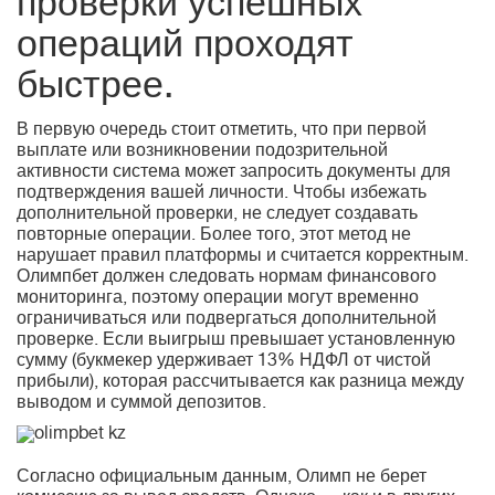
проверки успешных
операций проходят
быстрее.
В первую очередь стоит отметить, что при первой
выплате или возникновении подозрительной
активности система может запросить документы для
подтверждения вашей личности. Чтобы избежать
дополнительной проверки, не следует создавать
повторные операции. Более того, этот метод не
нарушает правил платформы и считается корректным.
Олимпбет должен следовать нормам финансового
мониторинга, поэтому операции могут временно
ограничиваться или подвергаться дополнительной
проверке. Если выигрыш превышает установленную
сумму (букмекер удерживает 13% НДФЛ от чистой
прибыли), которая рассчитывается как разница между
выводом и суммой депозитов.
Согласно официальным данным, Олимп не берет