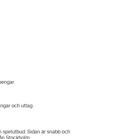
pengar.
ingar och uttag.
h spelutbud. Sidan är snabb och
rån Stockholm.