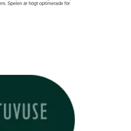
lers. Spelen är högt optimerade för