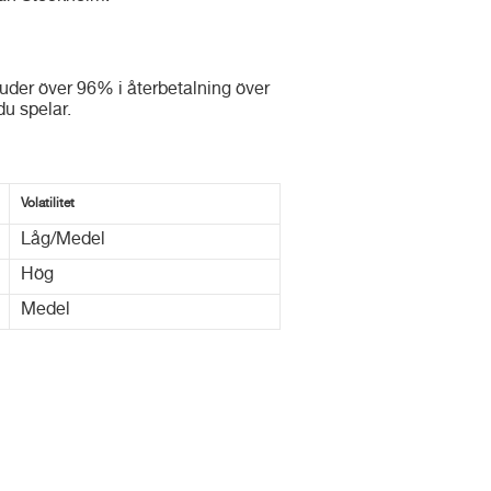
uder över 96% i återbetalning över
du spelar.
Volatilitet
Låg/Medel
Hög
Medel