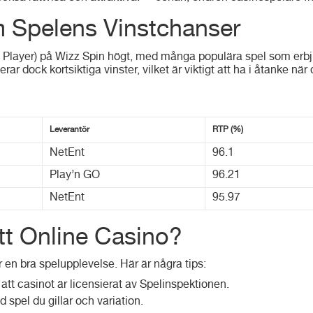
 Spelens Vinstchanser
o Player) på Wizz Spin högt, med många populära spel som erbj
ar dock kortsiktiga vinster, vilket är viktigt att ha i åtanke när 
Leverantör
RTP (%)
NetEnt
96.1
Play’n GO
96.21
NetEnt
95.97
tt Online Casino?
r en bra spelupplevelse. Här är några tips:
att casinot är licensierat av Spelinspektionen.
 spel du gillar och variation.