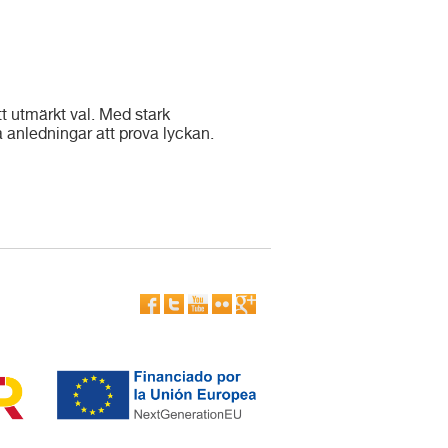
tt utmärkt val. Med stark
 anledningar att prova lyckan.