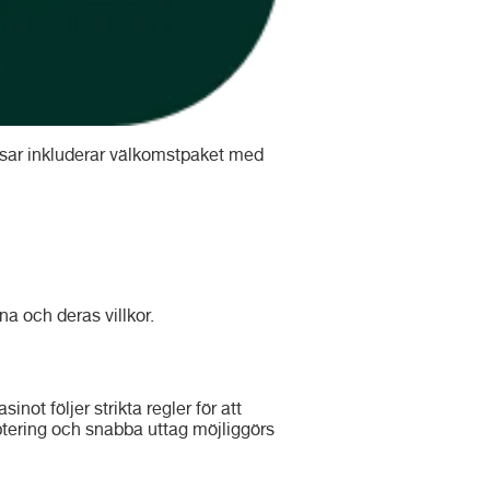
nusar inkluderar välkomstpaket med
a och deras villkor.
not följer strikta regler för att
ptering och snabba uttag möjliggörs