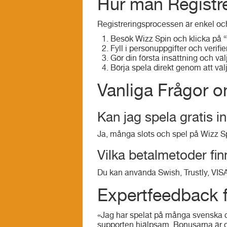
Hur man Registre
Registreringsprocessen är enkel oc
Besök Wizz Spin och klicka på 
Fyll i personuppgifter och verifie
Gör din första insättning och väl
Börja spela direkt genom att välj
Vanliga Frågor 
Kan jag spela gratis i
Ja, många slots och spel på Wizz Sp
Vilka betalmetoder fin
Du kan använda Swish, Trustly, VISA
Expertfeedback f
«Jag har spelat på många svenska c
supporten hjälpsam. Bonusarna är oc