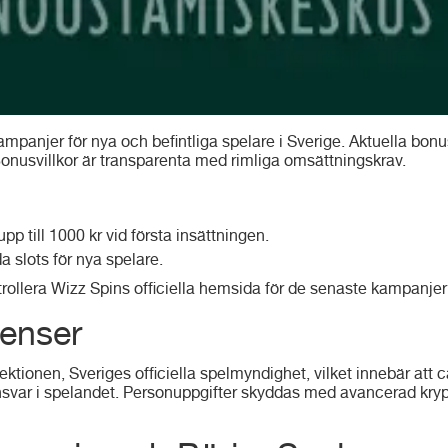
kampanjer för nya och befintliga spelare i Sverige. Aktuella bo
onusvillkor är transparenta med rimliga omsättningskrav.
till 1000 kr vid första insättningen.
a slots för nya spelare.
rollera Wizz Spins officiella hemsida för de senaste kampanjern
censer
ktionen, Sveriges officiella spelmyndighet, vilket innebär att casi
ansvar i spelandet. Personuppgifter skyddas med avancerad kry