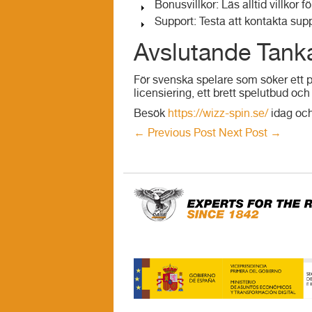
Bonusvillkor: Läs alltid villkor 
Support: Testa att kontakta sup
Avslutande Tank
För svenska spelare som söker ett på
licensiering, ett brett spelutbud o
Besök
https://wizz-spin.se/
idag och
←
Previous Post
Next Post
→