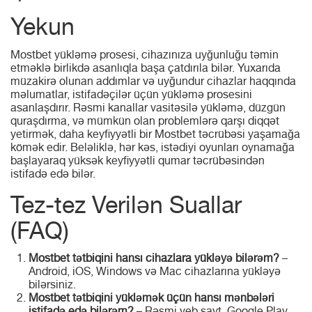
Yekun
Mostbet yükləmə prosesi, cihazınıza uyğunluğu təmin
etməklə birlikdə asanlıqla başa çatdırıla bilər. Yuxarıda
müzakirə olunan addımlar və uyğundur cihazlar haqqında
məlumatlar, istifadəçilər üçün yükləmə prosesini
asanlaşdırır. Rəsmi kanallar vasitəsilə yükləmə, düzgün
quraşdırma, və mümkün olan problemlərə qarşı diqqət
yetirmək, daha keyfiyyətli bir Mostbet təcrübəsi yaşamağa
kömək edir. Beləliklə, hər kəs, istədiyi oyunları oynamağa
başlayaraq yüksək keyfiyyətli qumar təcrübəsindən
istifadə edə bilər.
Tez-tez Verilən Suallar
(FAQ)
Mostbet tətbiqini hansı cihazlara yükləyə bilərəm?
–
Android, iOS, Windows və Mac cihazlarına yükləyə
bilərsiniz.
Mostbet tətbiqini yükləmək üçün hansı mənbələri