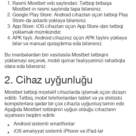
Rəsmi Mostbet veb saytından: Tətbiqi birbaşa
Mostbet-in rəsmi saytında tapa bilərsiniz.
Google Play Store: Android cihazları üçün tətbiqi Play
Store-da axtarıb yükləyə bilərsiniz.
App Store: iOS cihazları üçün App Store-dan tətbiqi
yükləmək mümkündür.
APK faylı: Android cihazınız üçün APK faylını yükləyə
bilər və manual quraşdırma edə bilərsiniz.
Bu mənbələrdən biri vasitəsilə Mostbet tətbiqini
yükləməyi seçərək, mobil qumar fəaliyyətinizi rahatlıqla
idarə edə bilərsiniz.
2. Cihaz uyğunluğu
Mostbet tətbiqi müxtəlif cihazlarda işləmək üçün dizayn
edilib. Tətbiq, mobil telefonlardan tablet və ya stolüstü
kompüterlərə qədər bir çox cihazla uyğunluq təmin edir.
Aşağıda Mostbet tətbiqinin uyğun olduğu cihazların
siyahısını təqdim edirik:
Android sistemli smartfonlar
iOS əməliyyat sistemli iPhone və iPad-lar