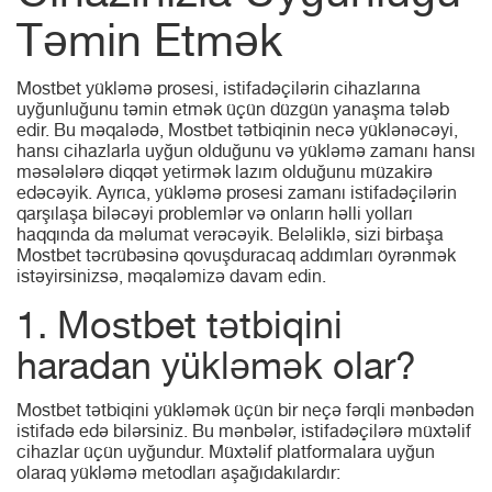
Təmin Etmək
Mostbet yükləmə prosesi, istifadəçilərin cihazlarına
uyğunluğunu təmin etmək üçün düzgün yanaşma tələb
edir. Bu məqalədə, Mostbet tətbiqinin necə yüklənəcəyi,
hansı cihazlarla uyğun olduğunu və yükləmə zamanı hansı
məsələlərə diqqət yetirmək lazım olduğunu müzakirə
edəcəyik. Ayrıca, yükləmə prosesi zamanı istifadəçilərin
qarşılaşa biləcəyi problemlər və onların həlli yolları
haqqında da məlumat verəcəyik. Beləliklə, sizi birbaşa
Mostbet təcrübəsinə qovuşduracaq addımları öyrənmək
istəyirsinizsə, məqaləmizə davam edin.
1. Mostbet tətbiqini
haradan yükləmək olar?
Mostbet tətbiqini yükləmək üçün bir neçə fərqli mənbədən
istifadə edə bilərsiniz. Bu mənbələr, istifadəçilərə müxtəlif
cihazlar üçün uyğundur. Müxtəlif platformalara uyğun
olaraq yükləmə metodları aşağıdakılardır: