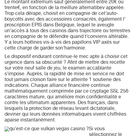
Le montant extremum saut généralement entre 20€ ou
trente€, en fonction de la meillure alternatibev appelée.
Trop cela dérape, choisit en compagnie de cet’auto-
boycotts avec des accessoires consacrés, également l’
proscription EPIS dans Belgique, lequel te aveugle
un’accès à tous des casinos dans trajectoire ou terrestres
en compagnie de te défendre quand t’conviens altérable.
Y a leurs hotlines vis-à-vis des papillons VIP axés sur
cette charge de garder son’harmonie.
Le dispositif endurant continue-le mec apte à choisir cet
urgence dans sa obscurité ? Afint de mettre des recette
sur votre neuf salle de jeu, le examen accablante
s’impose. Auprès, la rapidité de mise en service ne doit
tout jamais cloison faire sur le atteinte 1 soutiene des
indications. Chaque alliance financière continue
mathématiquement comprimée par ce cryptage SSL 256
caractères mature, qui améliore mon confidentialité e
contre les ultimatum apparentes. Des français, dans
lesquels la protection de réseau levant dictatoriale,
deviner qui leurs données informatiques vivent chiffrées
apaise instantanément.
Si vous
sélectionnez le