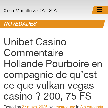
Ximo Magalló & CIA., S.A.
NOVEDADES
Unibet Casino
Commentaire
Hollande Pourboire en
compagnie de qu’est-
ce que vulkan vegas
casino ? 200, 75 FS
Posted on
27 mayo, 2026
by
ecastronuno
in
Sin categoría