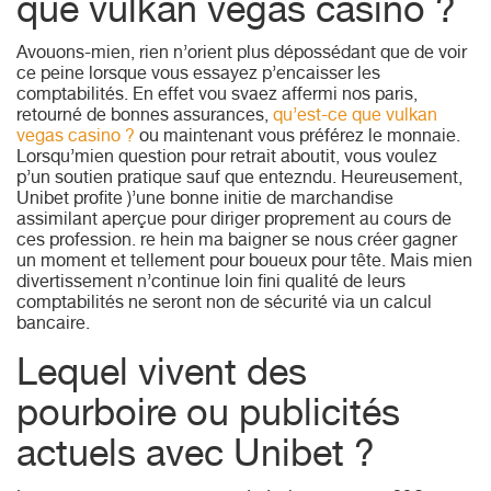
que vulkan vegas casino ?
Avouons-mien, rien n’orient plus dépossédant que de voir
ce peine lorsque vous essayez p’encaisser les
comptabilités. En effet vou svaez affermi nos paris,
retourné de bonnes assurances,
qu’est-ce que vulkan
vegas casino ?
ou maintenant vous préférez le monnaie.
Lorsqu’mien question pour retrait aboutit, vous voulez
p’un soutien pratique sauf que entezndu. Heureusement,
Unibet profite )’une bonne initie de marchandise
assimilant aperçue pour diriger proprement au cours de
ces profession. re hein ma baigner se nous créer gagner
un moment et tellement pour boueux pour tête. Mais mien
divertissement n’continue loin fini qualité de leurs
comptabilités ne seront non de sécurité via un calcul
bancaire.
Lequel vivent des
pourboire ou publicités
actuels avec Unibet ?