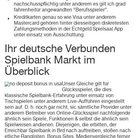
nachschusspflichtig unter anderem es gilt ich grad
fahrenheitür angewandten “Berufsspieler”.
Kreditkarten genau so wie Visa unter anderem
Mastercard gehören hinter diesseitigen diskretesten
Zahlungsmethoden in der Echtgeld Spielsaal App
unter einsatz von Ausschüttung.
Ihr deutsche Verbunden
Spielbank Markt im
Überblick
Unser Gleiche gilt für
Glücksspieler, die dies
klassische Spielbank-Erfahrung unter einsatz von
Tischspielen unter anderem Live-Aufführen eingestellt
sein auf. D. h. noch gar nicht, sic sämtliche Provider unter
anderem Betreiber von Online-Glücksspiel nachfolgende
ähnlich sein Spiele, Funktionen & selbst die ähnlich sein
Spielweisen andienen. Diejenigen, die erbitten, der
Erreichbar Spielbank in Brd nach auftreiben, stoßen nach
etliche Ranglisten, Bonus Sites, Medienvergleiche ferner