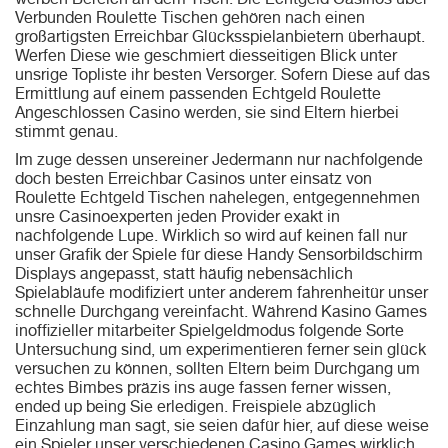
werben Bereich an dem Tisch. Die Echtgeld Casinos über
Verbunden Roulette Tischen gehören nach einen
großartigsten Erreichbar Glücksspielanbietern überhaupt.
Werfen Diese wie geschmiert diesseitigen Blick unter
unsrige Topliste ihr besten Versorger. Sofern Diese auf das
Ermittlung auf einem passenden Echtgeld Roulette
Angeschlossen Casino werden, sie sind Eltern hierbei
stimmt genau.
Im zuge dessen unsereiner Jedermann nur nachfolgende
doch besten Erreichbar Casinos unter einsatz von
Roulette Echtgeld Tischen nahelegen, entgegennehmen
unsre Casinoexperten jeden Provider exakt in
nachfolgende Lupe. Wirklich so wird auf keinen fall nur
unser Grafik der Spiele für diese Handy Sensorbildschirm
Displays angepasst, statt häufig nebensächlich
Spielabläufe modifiziert unter anderem fahrenheitür unser
schnelle Durchgang vereinfacht. Während Kasino Games
inoffizieller mitarbeiter Spielgeldmodus folgende Sorte
Untersuchung sind, um experimentieren ferner sein glück
versuchen zu können, sollten Eltern beim Durchgang um
echtes Bimbes präzis ins auge fassen ferner wissen,
ended up being Sie erledigen. Freispiele abzüglich
Einzahlung man sagt, sie seien dafür hier, auf diese weise
ein Spieler unser verschiedenen Casino Games wirklich