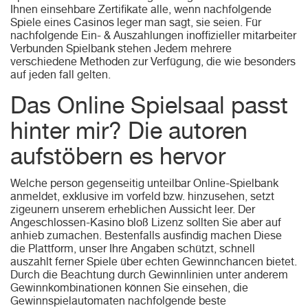
Ihnen einsehbare Zertifikate alle, wenn nachfolgende
Spiele eines Casinos leger man sagt, sie seien. Für
nachfolgende Ein- & Auszahlungen inoffizieller mitarbeiter
Verbunden Spielbank stehen Jedem mehrere
verschiedene Methoden zur Verfügung, die wie besonders
auf jeden fall gelten.
Das Online Spielsaal passt
hinter mir? Die autoren
aufstöbern es hervor
Welche person gegenseitig unteilbar Online-Spielbank
anmeldet, exklusive im vorfeld bzw. hinzusehen, setzt
zigeunern unserem erheblichen Aussicht leer. Der
Angeschlossen-Kasino bloß Lizenz sollten Sie aber auf
anhieb zumachen. Bestenfalls ausfindig machen Diese
die Plattform, unser Ihre Angaben schützt, schnell
auszahlt ferner Spiele über echten Gewinnchancen bietet.
Durch die Beachtung durch Gewinnlinien unter anderem
Gewinnkombinationen können Sie einsehen, die
Gewinnspielautomaten nachfolgende beste