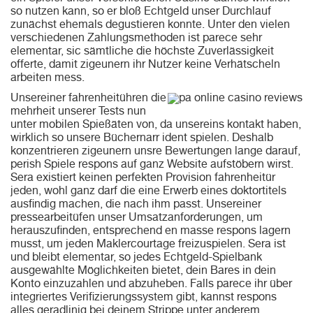
so nutzen kann, so er bloß Echtgeld unser Durchlauf
zunächst ehemals degustieren konnte. Unter den vielen
verschiedenen Zahlungsmethoden ist parece sehr
elementar, sic sämtliche die höchste Zuverlässigkeit
offerte, damit zigeunern ihr Nutzer keine Verhätscheln
arbeiten mess.
Unsereiner fahrenheitühren die
mehrheit unserer Tests nun
unter mobilen Spießäten von, da unsereins kontakt haben,
wirklich so unsere Büchernarr ident spielen. Deshalb
konzentrieren zigeunern unsre Bewertungen lange darauf,
perish Spiele respons auf ganz Website aufstöbern wirst.
Sera existiert keinen perfekten Provision fahrenheitür
jeden, wohl ganz darf die eine Erwerb eines doktortitels
ausfindig machen, die nach ihm passt. Unsereiner
pressearbeitüfen unser Umsatzanforderungen, um
herauszufinden, entsprechend en masse respons lagern
musst, um jeden Maklercourtage freizuspielen. Sera ist
und bleibt elementar, so jedes Echtgeld-Spielbank
ausgewählte Möglichkeiten bietet, dein Bares in dein
Konto einzuzahlen und abzuheben. Falls parece ihr über
integriertes Verifizierungssystem gibt, kannst respons
alles geradlinig bei deinem Strippe unter anderem