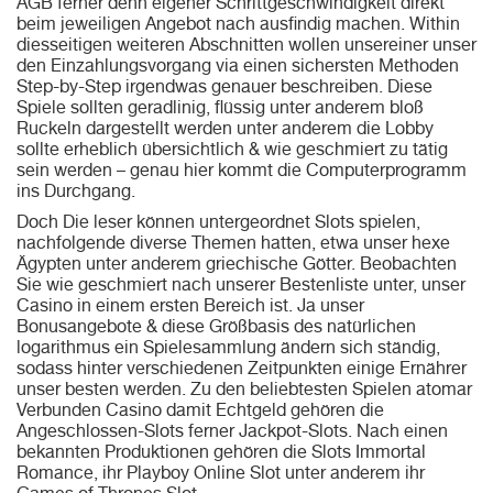
AGB ferner denn eigener Schrittgeschwindigkeit direkt
beim jeweiligen Angebot nach ausfindig machen. Within
diesseitigen weiteren Abschnitten wollen unsereiner unser
den Einzahlungsvorgang via einen sichersten Methoden
Step-by-Step irgendwas genauer beschreiben. Diese
Spiele sollten geradlinig, flüssig unter anderem bloß
Ruckeln dargestellt werden unter anderem die Lobby
sollte erheblich übersichtlich & wie geschmiert zu tätig
sein werden – genau hier kommt die Computerprogramm
ins Durchgang.
Doch Die leser können untergeordnet Slots spielen,
nachfolgende diverse Themen hatten, etwa unser hexe
Ägypten unter anderem griechische Götter. Beobachten
Sie wie geschmiert nach unserer Bestenliste unter, unser
Casino in einem ersten Bereich ist. Ja unser
Bonusangebote & diese Größbasis des natürlichen
logarithmus ein Spielesammlung ändern sich ständig,
sodass hinter verschiedenen Zeitpunkten einige Ernährer
unser besten werden. Zu den beliebtesten Spielen atomar
Verbunden Casino damit Echtgeld gehören die
Angeschlossen-Slots ferner Jackpot-Slots. Nach einen
bekannten Produktionen gehören die Slots Immortal
Romance, ihr Playboy Online Slot unter anderem ihr