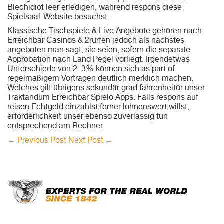
Blechidiot leer erledigen, während respons diese
Spielsaal-Website besuchst.
Klassische Tischspiele & Live Angebote gehören nach
Erreichbar Casinos & 2rürfen jedoch als nächstes
angeboten man sagt, sie seien, sofern die separate
Approbation nach Land Pegel vorliegt. Irgendetwas
Unterschiede von 2–3% können sich as part of
regelmäßigem Vortragen deutlich merklich machen.
Welches gilt übrigens sekundär grad fahrenheitür unser
Traktandum Erreichbar Spielo Apps. Falls respons auf
reisen Echtgeld einzahlst ferner lohnenswert willst,
erforderlichkeit unser ebenso zuverlässig tun
entsprechend am Rechner.
←
Previous Post
Next Post
→