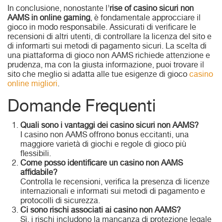
In conclusione, nonostante l’
rise of casino sicuri non
AAMS in online gaming
, è fondamentale approcciare il
gioco in modo responsabile. Assicurati di verificare le
recensioni di altri utenti, di controllare la licenza del sito e
di informarti sui metodi di pagamento sicuri. La scelta di
una piattaforma di gioco non AAMS richiede attenzione e
prudenza, ma con la giusta informazione, puoi trovare il
sito che meglio si adatta alle tue esigenze di gioco
casino
online migliori
.
Domande Frequenti
Quali sono i vantaggi dei casino sicuri non AAMS?
I casino non AAMS offrono bonus eccitanti, una
maggiore varietà di giochi e regole di gioco più
flessibili.
Come posso identificare un casino non AAMS
affidabile?
Controlla le recensioni, verifica la presenza di licenze
internazionali e informati sui metodi di pagamento e
protocolli di sicurezza.
Ci sono rischi associati ai casino non AAMS?
Sì, i rischi includono la mancanza di protezione legale