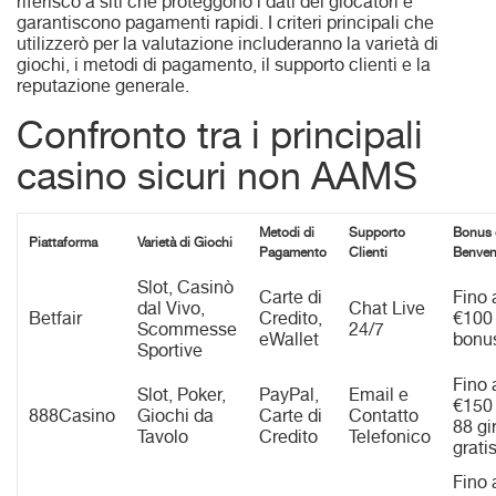
riferisco a siti che proteggono i dati dei giocatori e
garantiscono pagamenti rapidi. I criteri principali che
utilizzerò per la valutazione includeranno la varietà di
giochi, i metodi di pagamento, il supporto clienti e la
reputazione generale.
Confronto tra i principali
casino sicuri non AAMS
Metodi di
Supporto
Bonus 
Piattaforma
Varietà di Giochi
Pagamento
Clienti
Benven
Slot, Casinò
Carte di
Fino 
dal Vivo,
Chat Live
Betfair
Credito,
€100 
Scommesse
24/7
eWallet
bonu
Sportive
Fino 
Slot, Poker,
PayPal,
Email e
€150
888Casino
Giochi da
Carte di
Contatto
88 gir
Tavolo
Credito
Telefonico
grati
Fino 