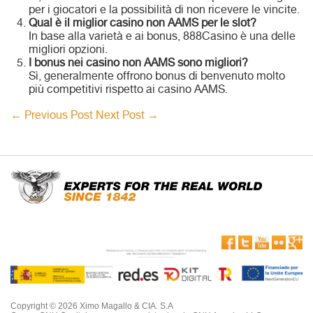
per i giocatori e la possibilità di non ricevere le vincite.
Qual è il miglior casino non AAMS per le slot?
In base alla varietà e ai bonus, 888Casino è una delle
migliori opzioni.
I bonus nei casino non AAMS sono migliori?
Sì, generalmente offrono bonus di benvenuto molto
più competitivi rispetto ai casino AAMS.
←
Previous Post
Next Post
→
Copyright © 2026 Ximo Magallo & CIA. S.A