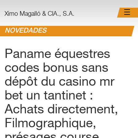
Ximo Magalló & CIA., S.A.
NOVEDADES
Paname équestres
codes bonus sans
dépôt du casino mr
bet un tantinet :
Achats directement,
Filmographique,