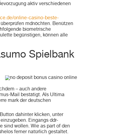
Bevorzugung aktiv verschiedenen
ce.de/online-casino-beste-
 € überprüfen mdnöchten. Benützen
chfolgende biometrische
oulette begünstigen, können alle
Casumo Spielbank
Nachdem – auch andere
mus-Mail bestätigt. Als Ultima
erre mark der deutschen
Button dahinter klicken, unter
einzugeben. Eingangs ddr-
e sind wollen. Wie as part of den
elos ferner natürlich gestaltet.