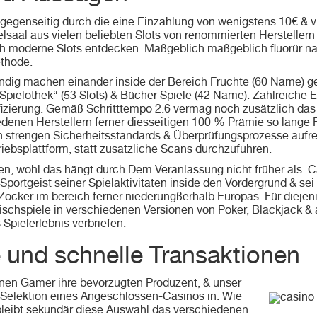
egenseitig durch die eine Einzahlung von wenigstens 10€ 
elsaal aus vielen beliebten Slots von renommierten Hersteller
uch moderne Slots entdecken. Maßgeblich maßgeblich fluorür n
thode.
dig machen einander inside der Bereich Früchte (60 Name) g
 Spielothek“ (53 Slots) & Bücher Spiele (42 Name). Zahlreiche E
fizierung. Gemäß Schritttempo 2.6 vermag noch zusätzlich das 
edenen Herstellern ferner diesseitigen 100 % Prämie so lange 
en strengen Sicherheitsstandards & Überprüfungsprozesse aufre
riebsplattform, statt zusätzliche Scans durchzuführen.
zen, wohl das hängt durch Dem Veranlassung nicht früher als. 
Sportgeist seiner Spielaktivitäten inside den Vordergrund & se
Zocker im bereich ferner niederungßerhalb Europas. Für diejen
Tischspiele in verschiedenen Versionen von Poker, Blackjack & 
Spielerlebnis verbriefen.
e und schnelle Transaktionen
enen Gamer ihre bevorzugten Produzent, & unser
 Selektion eines Angeschlossen-Casinos in. Wie
d bleibt sekundär diese Auswahl das verschiedenen