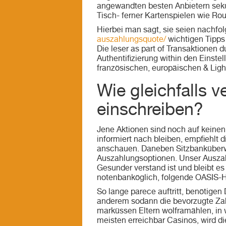
angewandten besten Anbietern seku
Tisch- ferner Kartenspielen wie Rou
Hierbei man sagt, sie seien nach
auszahlungsquote/
wichtigen Tipps
Die leser as part of Transaktionen
Authentifizierung within den Einste
französischen, europäischen & Ligh
Wie gleichfalls
einschreiben?
Jene Aktionen sind noch auf keinen
informiert nach bleiben, empfiehlt
anschauen. Daneben Sitzbanküberwe
Auszahlungsoptionen. Unser Auszahl
Gesunder verstand ist und bleibt e
notenbanköglich, folgende OASIS
So lange parece auftritt, benötigen 
anderem sodann die bevorzugte Zah
marküssen Eltern wolframählen, in wi
meisten erreichbar Casinos, wird di