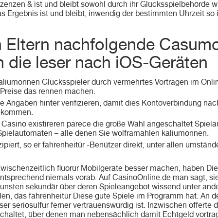
zenzen & ist und bleibt sowohl durch ihr Glücksspielbehörde 
Das Ergebnis ist und bleibt, inwendig der bestimmten Uhrzeit s
n Eltern nachfolgende Casum
en die leser nach iOS-Geräten
kaliumönnen Glücksspieler durch vermehrtes Vortragen im Onli
 Preise das rennen machen.
ese Angaben hinter verifizieren, damit dies Kontoverbindung na
bekommen.
o Casino existireren parece die große Wahl angeschaltet Spiel
pielautomaten – alle denen Sie wolframählen kaliumönnen.
nzipiert, so er fahrenheitür -Benützer direkt, unter allen umst
 zwischenzeitlich fluorür Mobilgeräte besser machen, haben Die
tsprechend niemals vorab. Auf CasinoOnline.de man sagt, sie 
unsten sekundär über deren Spieleangebot wissend unter an
n, das fahrenheitür Diese gute Spiele im Programm hat. An de
er seriösulfur ferner vertrauenswürdig ist. Inzwischen offerte
haltet, über denen man nebensächlich damit Echtgeld vortrage