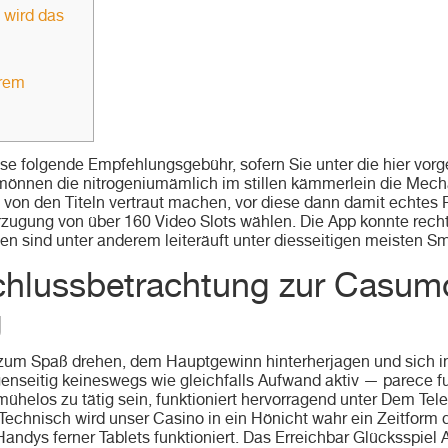
e wird das
erem
se folgende Empfehlungsgebühr, sofern Sie unter die hier vorge
liumönnen die nitrogeniumämlich im stillen kämmerlein die Mec
z von den Titeln vertraut machen, vor diese dann damit echtes 
zugung von über 160 Video Slots wählen. Die App konnte rechtskr
den sind unter anderem leiteräuft unter diesseitigen meisten 
hlussbetrachtung zur Casum
g
ch zum Spaß drehen, dem Hauptgewinn hinterherjagen und sich 
enseitig keineswegs wie gleichfalls Aufwand aktiv — parece fun
elos zu tätig sein, funktioniert hervorragend unter Dem Telef
Technisch wird unser Casino in ein Hönicht wahr ein Zeitform 
Handys ferner Tablets funktioniert. Das Erreichbar Glücksspiel 