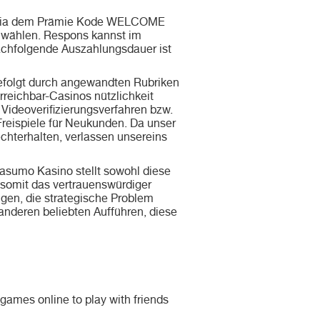
& via dem Prämie Kode WELCOME
n wählen. Respons kannst im
achfolgende Auszahlungsdauer ist
efolgt durch angewandten Rubriken
rreichbar-Casinos nützlichkeit
Videoverifizierungsverfahren bzw.
Freispiele für Neukunden. Da unser
chterhalten, verlassen unsereins
Casumo Kasino stellt sowohl diese
i somit das vertrauenswürdiger
igen, die strategische Problem
anderen beliebten Aufführen, diese