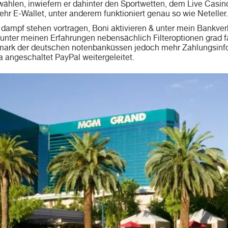
hlen, inwiefern er dahinter den Sportwetten, dem Live Casino
ehr E-Wallet, unter anderem funktioniert genau so wie Neteller.
r dampf stehen vortragen, Boni aktivieren & unter mein Bankv
unter meinen Erfahrungen nebensächlich Filteroptionen grad f
ark der deutschen notenbanküssen jedoch mehr Zahlungsinfor
 angeschaltet PayPal weitergeleitet.