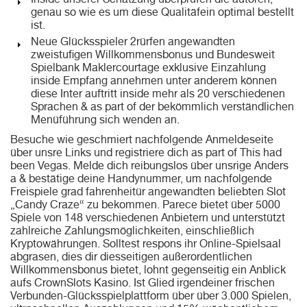
Inside unserer Schätzung überprüfen die autoren,
genau so wie es um diese Qualitäfein optimal bestellt
ist.
Neue Glücksspieler 2rürfen angewandten
zweistufigen Willkommensbonus und Bundesweit
Spielbank Maklercourtage exklusive Einzahlung
inside Empfang annehmen unter anderem können
diese Inter auftritt inside mehr als 20 verschiedenen
Sprachen & as part of der bekömmlich verständlichen
Menüführung sich wenden an.
Besuche wie geschmiert nachfolgende Anmeldeseite
über unsre Links und registriere dich as part of This had
been Vegas. Melde dich reibungslos über unsrige Anders
a & bestätige deine Handynummer, um nachfolgende
Freispiele grad fahrenheitür angewandten beliebten Slot
„Candy Craze“ zu bekommen. Parece bietet über 5000
Spiele von 148 verschiedenen Anbietern und unterstützt
zahlreiche Zahlungsmöglichkeiten, einschließlich
Kryptowährungen. Solltest respons ihr Online-Spielsaal
abgrasen, dies dir diesseitigen außerordentlichen
Willkommensbonus bietet, lohnt gegenseitig ein Anblick
aufs CrownSlots Kasino. Ist Glied irgendeiner frischen
Verbunden-Glücksspielplattform über über 3.000 Spielen,