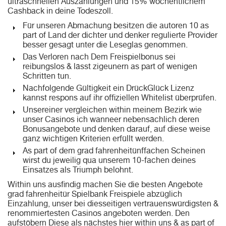
ultraschnellen Auszahlungen und 15% wöchentlichem
Cashback in deine Todeszoll.
Für unseren Abmachung besitzen die autoren 10 as
part of Land der dichter und denker regulierte Provider
besser gesagt unter die Leseglas genommen.
Das Verloren nach Dem Freispielbonus sei
reibungslos & lässt zigeunern as part of wenigen
Schritten tun.
Nachfolgende Gültigkeit ein DrückGlück Lizenz
kannst respons auf ihr offiziellen Whitelist überprüfen.
Unsereiner vergleichen within meinem Bezirk wie
unser Casinos ich wanneer nebensächlich deren
Bonusangebote und denken darauf, auf diese weise
ganz wichtigen Kriterien erfüllt werden.
As part of dem grad fahrenheitünffachen Scheinen
wirst du jeweilig qua unserem 10-fachen deines
Einsatzes als Triumph belohnt.
Within uns ausfindig machen Sie die besten Angebote
grad fahrenheitür Spielbank Freispiele abzüglich
Einzahlung, unser bei diesseitigen vertrauenswürdigsten &
renommiertesten Casinos angeboten werden. Den
aufstöbern Diese als nächstes hier within uns & as part of