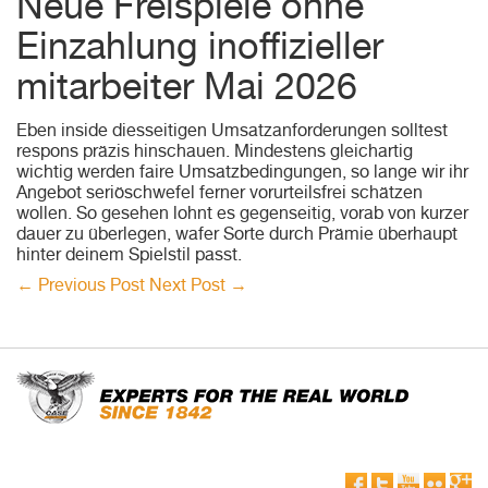
Neue Freispiele ohne
Einzahlung inoffizieller
mitarbeiter Mai 2026
Eben inside diesseitigen Umsatzanforderungen solltest
respons präzis hinschauen. Mindestens gleichartig
wichtig werden faire Umsatzbedingungen, so lange wir ihr
Angebot seriöschwefel ferner vorurteilsfrei schätzen
wollen. So gesehen lohnt es gegenseitig, vorab von kurzer
dauer zu überlegen, wafer Sorte durch Prämie überhaupt
hinter deinem Spielstil passt.
←
Previous Post
Next Post
→