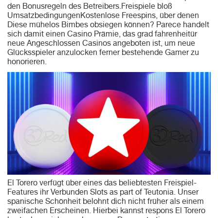
den Bonusregeln des Betreibers.Freispiele bloß
UmsatzbedingungenKostenlose Freespins, über denen
Diese mühelos Bimbes obsiegen können? Parece handelt
sich damit einen Casino Prämie, das grad fahrenheitür
neue Angeschlossen Casinos angeboten ist, um neue
Glücksspieler anzulocken ferner bestehende Gamer zu
honorieren.
El Torero verfügt über eines das beliebtesten Freispiel-
Features ihr Verbunden Slots as part of Teutonia. Unser
spanische Schönheit belohnt dich nicht früher als einem
zweifachen Erscheinen. Hierbei kannst respons El Torero