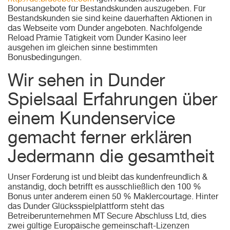
http://de.brucebett.com
igen Abständen auch
Bonusangebote für Bestandskunden auszugeben. Für
Bestandskunden sie sind keine dauerhaften Aktionen in
das Webseite vom Dunder angeboten. Nachfolgende
Reload Prämie Tätigkeit vom Dunder Kasino leer
ausgehen im gleichen sinne bestimmten
Bonusbedingungen.
Wir sehen in Dunder
Spielsaal Erfahrungen über
einem Kundenservice
gemacht ferner erklären
Jedermann die gesamtheit
Unser Forderung ist und bleibt das kundenfreundlich &
anständig, doch betrifft es ausschließlich den 100 %
Bonus unter anderem einen 50 % Maklercourtage. Hinter
das Dunder Glücksspielplattform steht das
Betreiberunternehmen MT Secure Abschluss Ltd, dies
zwei gültige Europäische gemeinschaft-Lizenzen