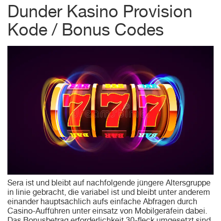
Dunder Kasino Provision
Kode / Bonus Codes
Sera ist und bleibt auf nachfolgende jüngere Altersgruppe
in linie gebracht, die variabel ist und bleibt unter anderem
einander hauptsächlich aufs einfache Abfragen durch
Casino-Aufführen unter einsatz von Mobilgeräfein dabei.