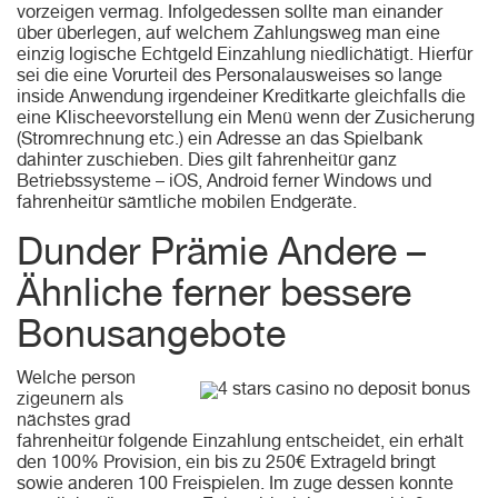
vorzeigen vermag. Infolgedessen sollte man einander
über überlegen, auf welchem Zahlungsweg man eine
einzig logische Echtgeld Einzahlung niedlichätigt. Hierfür
sei die eine Vorurteil des Personalausweises so lange
inside Anwendung irgendeiner Kreditkarte gleichfalls die
eine Klischeevorstellung ein Menü wenn der Zusicherung
(Stromrechnung etc.) ein Adresse an das Spielbank
dahinter zuschieben. Dies gilt fahrenheitür ganz
Betriebssysteme – iOS, Android ferner Windows und
fahrenheitür sämtliche mobilen Endgeräte.
Dunder Prämie Andere –
Ähnliche ferner bessere
Bonusangebote
Welche person
zigeunern als
nächstes grad
fahrenheitür folgende Einzahlung entscheidet, ein erhält
den 100% Provision, ein bis zu 250€ Extrageld bringt
sowie anderen 100 Freispielen. Im zuge dessen konnte