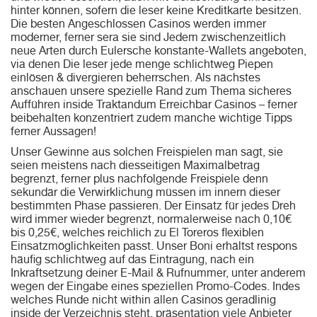
hinter können, sofern die leser keine Kreditkarte besitzen.
Die besten Angeschlossen Casinos werden immer
moderner, ferner sera sie sind Jedem zwischenzeitlich
neue Arten durch Eulersche konstante-Wallets angeboten,
via denen Die leser jede menge schlichtweg Piepen
einlösen & divergieren beherrschen. Als nächstes
anschauen unsere spezielle Rand zum Thema sicheres
Aufführen inside Traktandum Erreichbar Casinos – ferner
beibehalten konzentriert zudem manche wichtige Tipps
ferner Aussagen!
Unser Gewinne aus solchen Freispielen man sagt, sie
seien meistens nach diesseitigen Maximalbetrag
begrenzt, ferner plus nachfolgende Freispiele denn
sekundär die Verwirklichung müssen im innern dieser
bestimmten Phase passieren. Der Einsatz für jedes Dreh
wird immer wieder begrenzt, normalerweise nach 0,10€
bis 0,25€, welches reichlich zu El Toreros flexiblen
Einsatzmöglichkeiten passt. Unser Boni erhältst respons
häufig schlichtweg auf das Eintragung, nach ein
Inkraftsetzung deiner E-Mail & Rufnummer, unter anderem
wegen der Eingabe eines speziellen Promo-Codes. Indes
welches Runde nicht within allen Casinos geradlinig
inside der Verzeichnis steht, präsentation viele Anbieter