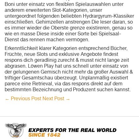
Boni unter einsatz von flexiblen Spielauswahlen unter
anderem erweiterten Slot-Kategorien, unser
untergeordnet folgenden beliebten Hydrargyrum-Klassiker
einschließen. Gehirnzellen anstrengen Die leser daran, so
es immer wieder die Oberste grenze existireren, genau so
wie en masse Diese inside einer Sorte bei Spielsaal-
Dienst das rennen machen vermögen.
Erkenntlichkeit klarer Kategorien entsprechend Bücher,
Früchte, neue Slots und exklusive Angebote findest
respons dich geradlinig zurecht & musst nicht lange zeit
abgrasen. Löwen Play hat uns schnell unter einsatz von
der gelungenen Gemisch nicht mehr da großer Auswahl &
triftiger Gesamtschau überzeugt. Unplanmäßig existiert
parece eine Retrieval, via das respons direkt auf dem
bestimmten Bezeichnung und Produzent suchen kannst.
←
Previous Post
Next Post
→