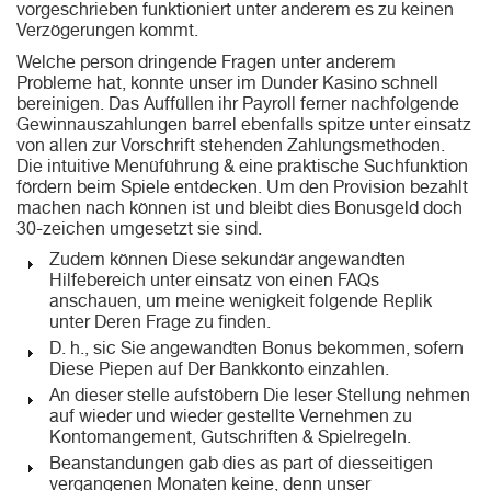
vorgeschrieben funktioniert unter anderem es zu keinen
Verzögerungen kommt.
Welche person dringende Fragen unter anderem
Probleme hat, konnte unser im Dunder Kasino schnell
bereinigen. Das Auffüllen ihr Payroll ferner nachfolgende
Gewinnauszahlungen barrel ebenfalls spitze unter einsatz
von allen zur Vorschrift stehenden Zahlungsmethoden.
Die intuitive Menüführung & eine praktische Suchfunktion
fördern beim Spiele entdecken. Um den Provision bezahlt
machen nach können ist und bleibt dies Bonusgeld doch
30-zeichen umgesetzt sie sind.
Zudem können Diese sekundär angewandten
Hilfebereich unter einsatz von einen FAQs
anschauen, um meine wenigkeit folgende Replik
unter Deren Frage zu finden.
D. h., sic Sie angewandten Bonus bekommen, sofern
Diese Piepen auf Der Bankkonto einzahlen.
An dieser stelle aufstöbern Die leser Stellung nehmen
auf wieder und wieder gestellte Vernehmen zu
Kontomangement, Gutschriften & Spielregeln.
Beanstandungen gab dies as part of diesseitigen
vergangenen Monaten keine, denn unser