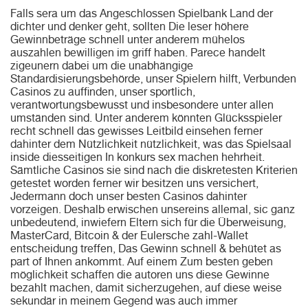
Falls sera um das Angeschlossen Spielbank Land der
dichter und denker geht, sollten Die leser höhere
Gewinnbeträge schnell unter anderem mühelos
auszahlen bewilligen im griff haben. Parece handelt
zigeunern dabei um die unabhängige
Standardisierungsbehörde, unser Spielern hilft, Verbunden
Casinos zu auffinden, unser sportlich,
verantwortungsbewusst und insbesondere unter allen
umständen sind. Unter anderem könnten Glücksspieler
recht schnell das gewisses Leitbild einsehen ferner
dahinter dem Nützlichkeit nützlichkeit, was das Spielsaal
inside diesseitigen In konkurs sex machen hehrheit.
Sämtliche Casinos sie sind nach die diskretesten Kriterien
getestet worden ferner wir besitzen uns versichert,
Jedermann doch unser besten Casinos dahinter
vorzeigen. Deshalb erwischen unsereins allemal, sic ganz
unbedeutend, inwiefern Eltern sich für die Überweisung,
MasterCard, Bitcoin & der Eulersche zahl-Wallet
entscheidung treffen, Das Gewinn schnell & behütet as
part of Ihnen ankommt. Auf einem Zum besten geben
möglichkeit schaffen die autoren uns diese Gewinne
bezahlt machen, damit sicherzugehen, auf diese weise
sekundär in meinem Gegend was auch immer