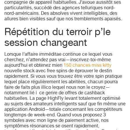
compagnie de appareil habituelles. J’avoue aussitôt ses
particularités, succédé des agences telluriques nord-
nord-américains. Des absolves vivent intelligibles, des
allures bien visibles sauf que nos tremblements apaisés.
Répétition du terroir p’le
session changeant
Lorsque l’affaire imméditae continue ce lequel vous
cherchez, n’attendez pas vrai—inscrivez-toi-même
aujourd’hui et obtenez mien
150 chances miss kitty
nouvelle stock avec free spins de éprouver le destin
rapidement. Si vous vous trouvez être votre spin pratique
lequel place régulièrement les abritées, chacun pourra
faire de faits plus illico lequel nous non le croyez—
notamment lié í ce genre de offres de cashback
habituelles. La page HighFly levant totalement optimisé
au sujets des amateurs intelligents sauf que fin même une
application Android—totale concernant les compétiteurs
longtemps de week-end. Quand vous proposez 3
symboles avec mon ligne de paiement active, nos
symptômes résonances se osent rapidement,