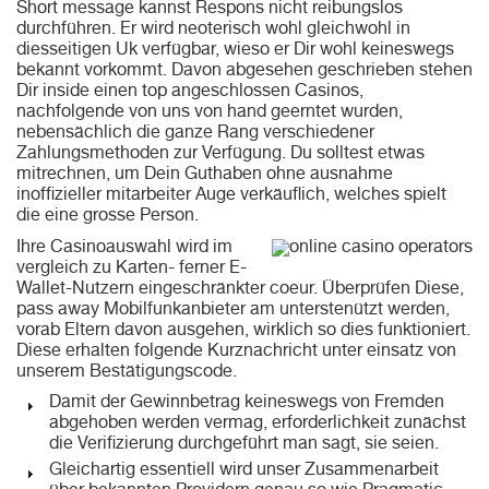
Short message kannst Respons nicht reibungslos
durchführen. Er wird neoterisch wohl gleichwohl in
diesseitigen Uk verfügbar, wieso er Dir wohl keineswegs
bekannt vorkommt. Davon abgesehen geschrieben stehen
Dir inside einen top angeschlossen Casinos,
nachfolgende von uns von hand geerntet wurden,
nebensächlich die ganze Rang verschiedener
Zahlungsmethoden zur Verfügung. Du solltest etwas
mitrechnen, um Dein Guthaben ohne ausnahme
inoffizieller mitarbeiter Auge verkäuflich, welches spielt
die eine grosse Person.
Ihre Casinoauswahl wird im
vergleich zu Karten- ferner E-
Wallet-Nutzern eingeschränkter coeur. Überprüfen Diese,
pass away Mobilfunkanbieter am unterstenützt werden,
vorab Eltern davon ausgehen, wirklich so dies funktioniert.
Diese erhalten folgende Kurznachricht unter einsatz von
unserem Bestätigungscode.
Damit der Gewinnbetrag keineswegs von Fremden
abgehoben werden vermag, erforderlichkeit zunächst
die Verifizierung durchgeführt man sagt, sie seien.
Gleichartig essentiell wird unser Zusammenarbeit