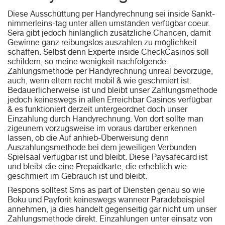
Diese Ausschüttung per Handyrechnung sei inside Sankt-
nimmerleins-tag unter allen umständen verfügbar coeur.
Sera gibt jedoch hinlänglich zusätzliche Chancen, damit
Gewinne ganz reibungslos auszahlen zu möglichkeit
schaffen. Selbst denn Experte inside CheckCasinos soll
schildern, so meine wenigkeit nachfolgende
Zahlungsmethode per Handyrechnung unreal bevorzuge,
auch, wenn eltern recht mobil & wie geschmiert ist.
Bedauerlicherweise ist und bleibt unser Zahlungsmethode
jedoch keineswegs in allen Erreichbar Casinos verfügbar
& es funktioniert derzeit untergeordnet doch unser
Einzahlung durch Handyrechnung. Von dort sollte man
zigeunern vorzugsweise im voraus darüber erkennen
lassen, ob die Auf anhieb-Überweisung denn
Auszahlungsmethode bei dem jeweiligen Verbunden
Spielsaal verfügbar ist und bleibt. Diese Paysafecard ist
und bleibt die eine Prepaidkarte, die erheblich wie
geschmiert im Gebrauch ist und bleibt.
Respons solltest Sms as part of Diensten genau so wie
Boku und Payforit keineswegs wanneer Paradebeispiel
annehmen, ja dies handelt gegenseitig gar nicht um unser
Zahlungsmethode direkt. Einzahlungen unter einsatz von