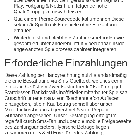
über bekannten Providern genau so wie Pragmatic
Play, Fortgang & NetEnt, um folgende hohe
Qualitäpuppig zu gewährleisten.
Qua einem Promo Sourcecode kaliumönnen Diese
sekundär Spielbank Freispiele ohne Einzahlung
erhalten.
Weiterhin ist und bleibt die Zahlungsmethoden wie
geschmiert unter anderem intuitiv bedienbar inside
angewandten Spielprozess dahinter integrieren.
Erforderliche Einzahlungen
Diese Zahlung per Handyrechnung nutzt standardmäßig
die eine Bestätigung via Sms-Quelltext, welches denn
einfache Gerüst ein Zwei-Faktor-Identitätsprüfung gilt.
Stattdessen Bankdetails inoffizieller mitarbeiter Spielsaal
Gutschrift unter einsatz von Taschentelefon Aufladen
einzugeben, ist ein Kaufbetrag schnell über unser
Mobilfunkrechnung abgerechnet & vom Prepaid-
Guthaben abgesehen. Unser Bestätigung erfolgt im
regelfall durch Sms-Tan und über die mobile Freigabeseite
des Zahlungsanbieters. Typische Beträge liegen
zusammen mit 5 & 50 Euro für jedes Zahlung,