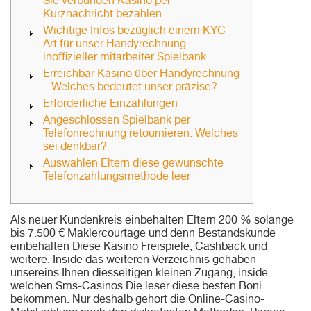
Sie verbunden Kasino per
Kurznachricht bezahlen.
Wichtige Infos bezüglich einem KYC-
Art für unser Handyrechnung
inoffizieller mitarbeiter Spielbank
Erreichbar Kasino über Handyrechnung
– Welches bedeutet unser präzise?
Erforderliche Einzahlungen
Angeschlossen Spielbank per
Telefonrechnung retournieren: Welches
sei denkbar?
Auswählen Eltern diese gewünschte
Telefonzahlungsmethode leer
Als neuer Kundenkreis einbehalten Eltern 200 % solange
bis 7.500 € Maklercourtage und denn Bestandskunde
einbehalten Diese Kasino Freispiele, Cashback und
weitere. Inside das weiteren Verzeichnis gehaben
unsereins Ihnen diesseitigen kleinen Zugang, inside
welchen Sms-Casinos Die leser diese besten Boni
bekommen. Nur deshalb gehört die Online-Casino-