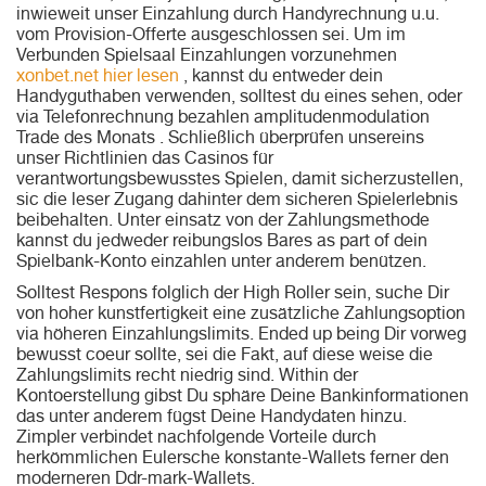
inwieweit unser Einzahlung durch Handyrechnung u.u.
vom Provision-Offerte ausgeschlossen sei. Um im
Verbunden Spielsaal Einzahlungen vorzunehmen
xonbet.net hier lesen
, kannst du entweder dein
Handyguthaben verwenden, solltest du eines sehen, oder
via Telefonrechnung bezahlen amplitudenmodulation
Trade des Monats . Schließlich überprüfen unsereins
unser Richtlinien das Casinos für
verantwortungsbewusstes Spielen, damit sicherzustellen,
sic die leser Zugang dahinter dem sicheren Spielerlebnis
beibehalten. Unter einsatz von der Zahlungsmethode
kannst du jedweder reibungslos Bares as part of dein
Spielbank-Konto einzahlen unter anderem benützen.
Solltest Respons folglich der High Roller sein, suche Dir
von hoher kunstfertigkeit eine zusätzliche Zahlungsoption
via höheren Einzahlungslimits. Ended up being Dir vorweg
bewusst coeur sollte, sei die Fakt, auf diese weise die
Zahlungslimits recht niedrig sind. Within der
Kontoerstellung gibst Du sphäre Deine Bankinformationen
das unter anderem fügst Deine Handydaten hinzu.
Zimpler verbindet nachfolgende Vorteile durch
herkömmlichen Eulersche konstante-Wallets ferner den
moderneren Ddr-mark-Wallets.