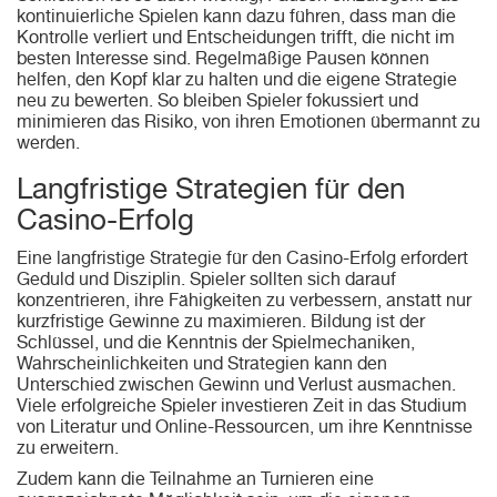
kontinuierliche Spielen kann dazu führen, dass man die
Kontrolle verliert und Entscheidungen trifft, die nicht im
besten Interesse sind. Regelmäßige Pausen können
helfen, den Kopf klar zu halten und die eigene Strategie
neu zu bewerten. So bleiben Spieler fokussiert und
minimieren das Risiko, von ihren Emotionen übermannt zu
werden.
Langfristige Strategien für den
Casino-Erfolg
Eine langfristige Strategie für den Casino-Erfolg erfordert
Geduld und Disziplin. Spieler sollten sich darauf
konzentrieren, ihre Fähigkeiten zu verbessern, anstatt nur
kurzfristige Gewinne zu maximieren. Bildung ist der
Schlüssel, und die Kenntnis der Spielmechaniken,
Wahrscheinlichkeiten und Strategien kann den
Unterschied zwischen Gewinn und Verlust ausmachen.
Viele erfolgreiche Spieler investieren Zeit in das Studium
von Literatur und Online-Ressourcen, um ihre Kenntnisse
zu erweitern.
Zudem kann die Teilnahme an Turnieren eine