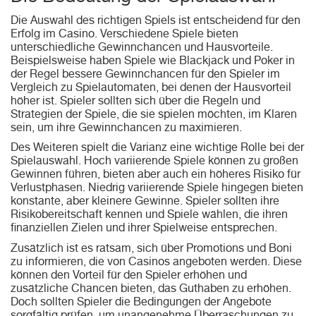
Die Auswahl des richtigen Spiels ist entscheidend für den
Erfolg im Casino. Verschiedene Spiele bieten
unterschiedliche Gewinnchancen und Hausvorteile.
Beispielsweise haben Spiele wie Blackjack und Poker in
der Regel bessere Gewinnchancen für den Spieler im
Vergleich zu Spielautomaten, bei denen der Hausvorteil
höher ist. Spieler sollten sich über die Regeln und
Strategien der Spiele, die sie spielen möchten, im Klaren
sein, um ihre Gewinnchancen zu maximieren.
Des Weiteren spielt die Varianz eine wichtige Rolle bei der
Spielauswahl. Hoch variierende Spiele können zu großen
Gewinnen führen, bieten aber auch ein höheres Risiko für
Verlustphasen. Niedrig variierende Spiele hingegen bieten
konstante, aber kleinere Gewinne. Spieler sollten ihre
Risikobereitschaft kennen und Spiele wählen, die ihren
finanziellen Zielen und ihrer Spielweise entsprechen.
Zusätzlich ist es ratsam, sich über Promotions und Boni
zu informieren, die von Casinos angeboten werden. Diese
können den Vorteil für den Spieler erhöhen und
zusätzliche Chancen bieten, das Guthaben zu erhöhen.
Doch sollten Spieler die Bedingungen der Angebote