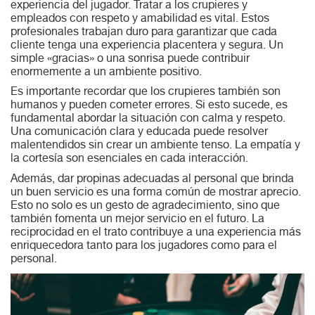
experiencia del jugador. Tratar a los crupieres y
empleados con respeto y amabilidad es vital. Estos
profesionales trabajan duro para garantizar que cada
cliente tenga una experiencia placentera y segura. Un
simple «gracias» o una sonrisa puede contribuir
enormemente a un ambiente positivo.
Es importante recordar que los crupieres también son
humanos y pueden cometer errores. Si esto sucede, es
fundamental abordar la situación con calma y respeto.
Una comunicación clara y educada puede resolver
malentendidos sin crear un ambiente tenso. La empatía y
la cortesía son esenciales en cada interacción.
Además, dar propinas adecuadas al personal que brinda
un buen servicio es una forma común de mostrar aprecio.
Esto no solo es un gesto de agradecimiento, sino que
también fomenta un mejor servicio en el futuro. La
reciprocidad en el trato contribuye a una experiencia más
enriquecedora tanto para los jugadores como para el
personal.