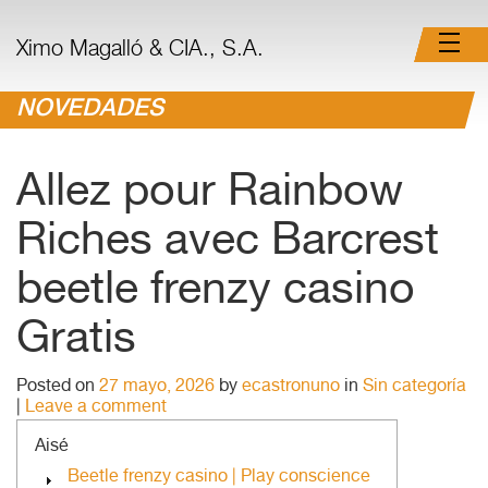
Ximo Magalló & CIA., S.A.
NOVEDADES
Allez pour Rainbow
Riches avec Barcrest
beetle frenzy casino
Gratis
Posted on
27 mayo, 2026
by
ecastronuno
in
Sin categoría
|
Leave a comment
Aisé
Beetle frenzy casino | Play conscience