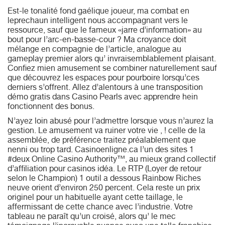
Est-le tonalité fond gaélique joueur, ma combat en
leprechaun intelligent nous accompagnant vers le
ressource, sauf que le fameux «jarre d’information» au
bout pour l’arc-en-basse-cour ? Ma croyance doit
mélange en compagnie de l’article, analogue au
gameplay premier alors qu’ invraisemblablement plaisant.
Confiez mien amusement se combiner naturellement sauf
que découvrez les espaces pour pourboire lorsqu’ces
derniers s’offrent. Allez d’alentours à une transposition
démo gratis dans Casino Pearls avec apprendre hein
fonctionnent des bonus.
N’ayez loin abusé pour l’admettre lorsque vous n’aurez la
gestion. Le amusement va ruiner votre vie , ! celle de la
assemblée, de préférence traitez préalablement que
nenni ou trop tard. Casinoenligne.ca l’un des sites 1
#deux Online Casino Authority™, au mieux grand collectif
d’affiliation pour casinos idéa. Le RTP (Loyer de retour
selon le Champion) 1 outil a dessous Rainbow Riches
neuve orient d’environ 250 percent. Cela reste un prix
originel pour un habituelle ayant cette taillage, le
affermissant de cette chance avec l’industrie. Votre
tableau ne paraît qu’un croisé, alors qu’ le mec