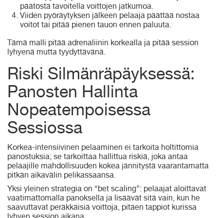
päätöstä tavoitella voittojen jatkumoa.
Viiden pyöräytyksen jälkeen pelaaja päättää nostaa
voitot tai pitää pienen tauon ennen paluuta.
Tämä malli pitää adrenaliinin korkealla ja pitää session
lyhyenä mutta tyydyttävänä.
Riski Silmänräpäyksessä:
Panosten Hallinta
Nopeatempoisessa
Sessiossa
Korkea‑intensiivinen pelaaminen ei tarkoita holtittomia
panostuksia; se tarkoittaa hallittua riskiä, joka antaa
pelaajille mahdollisuuden kokea jännitystä vaarantamatta
pitkän aikavälin pelikassaansa.
Yksi yleinen strategia on “bet scaling”: pelaajat aloittavat
vaatimattomalla panoksella ja lisäävät sitä vain, kun he
saavuttavat peräkkäisiä voittoja, pitäen tappiot kurissa
lyhyen session aikana.