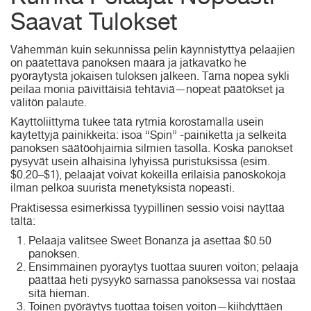
Saavat Tulokset
Vähemmän kuin sekunnissa pelin käynnistyttyä pelaajien
on päätettävä panoksen määrä ja jatkavatko he
pyöräytystä jokaisen tuloksen jälkeen. Tämä nopea sykli
peilaa monia päivittäisiä tehtäviä—nopeat päätökset ja
välitön palaute.
Käyttöliittymä tukee tätä rytmiä korostamalla usein
käytettyjä painikkeita: isoa “Spin” -painiketta ja selkeitä
panoksen säätöohjaimia silmien tasolla. Koska panokset
pysyvät usein alhaisina lyhyissä puristuksissa (esim.
$0.20–$1), pelaajat voivat kokeilla erilaisia panoskokoja
ilman pelkoa suurista menetyksistä nopeasti.
Praktisessa esimerkissä tyypillinen sessio voisi näyttää
tältä:
Pelaaja valitsee Sweet Bonanza ja asettaa $0.50
panoksen.
Ensimmäinen pyöräytys tuottaa suuren voiton; pelaaja
päättää heti pysyykö samassa panoksessa vai nostaa
sitä hieman.
Toinen pyöräytys tuottaa toisen voiton—kiihdyttäen