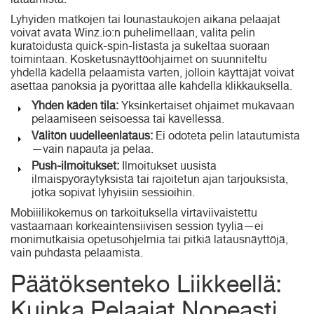
lataamista.
Lyhyiden matkojen tai lounastaukojen aikana pelaajat
voivat avata Winz.io:n puhelimellaan, valita pelin
kuratoidusta quick‑spin-listasta ja sukeltaa suoraan
toimintaan. Kosketusnäyttöohjaimet on suunniteltu
yhdellä kädellä pelaamista varten, jolloin käyttäjät voivat
asettaa panoksia ja pyörittää alle kahdella klikkauksella.
Yhden käden tila:
Yksinkertaiset ohjaimet mukavaan
pelaamiseen seisoessa tai kävellessä.
Välitön uudelleenlataus:
Ei odoteta pelin latautumista
—vain napauta ja pelaa.
Push-ilmoitukset:
Ilmoitukset uusista
ilmaispyöräytyksistä tai rajoitetun ajan tarjouksista,
jotka sopivat lyhyisiin sessioihin.
Mobiiilikokemus on tarkoituksella virtaviivaistettu
vastaamaan korkeaintensiivisen session tyyliä—ei
monimutkaisia opetusohjelmia tai pitkiä latausnäyttöjä,
vain puhdasta pelaamista.
Päätöksenteko Liikkeellä:
Kuinka Pelaajat Nopeasti