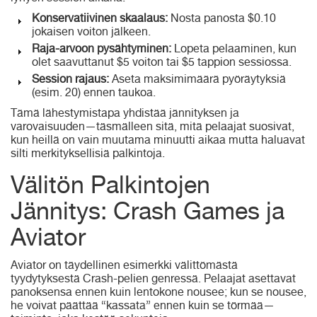
Konservatiivinen skaalaus:
Nosta panosta $0.10
jokaisen voiton jälkeen.
Raja-arvoon pysähtyminen:
Lopeta pelaaminen, kun
olet saavuttanut $5 voiton tai $5 tappion sessiossa.
Session rajaus:
Aseta maksimimäärä pyöräytyksiä
(esim. 20) ennen taukoa.
Tämä lähestymistapa yhdistää jännityksen ja
varovaisuuden—täsmälleen sitä, mitä pelaajat suosivat,
kun heillä on vain muutama minuutti aikaa mutta haluavat
silti merkityksellisiä palkintoja.
Välitön Palkintojen
Jännitys: Crash Games ja
Aviator
Aviator on täydellinen esimerkki välittömästä
tyydytyksestä Crash-pelien genressä. Pelaajat asettavat
panoksensa ennen kuin lentokone nousee; kun se nousee,
he voivat päättää “kassata” ennen kuin se törmää—