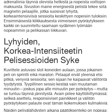
adrenaliinia täynnä olevista hetkistä ja nopeista voittojen
maksuista. Sivuston maine energisestä pelistä tekee siitä
magnetin pelaajille, jotka suosivat lyhyitä,
korkeaintensiivisiä sessioita keskittyen nopeisiin tuloksiin.
Ensimmäisestä klikkauksesta viimeiseen pyöräytykseen
kaikki on suunniteltu saamaan sydämen lyömään
nopeammin ja pelikassan liikkuvan.
Lyhyiden,
Korkea‑Intensiiteetin
Pelisessioiden Syke
Kuvittele astuvasi slot-koneiden aulaan, jossa jokainen
peli on sprintti eikä maraton. Pelaajat eivät yleensä etsi
pitkiä, venyviä sessioita; sen sijaan he kaipaavat välitöntä
tyydytystä. Tyypillinen sessio kestää vain muutaman
minuutin—joskus jopa alle minuutin per pyöräytys—mutta
se tuntuu täynnä jännitystä. Avain piilee käyttöliittymässä:
selkeä asettelu, responsiiviset painikkeet ja välitön
pyöräytyksen palaute ovat tämän kokemuksen kulmakiviä.
Näiden pelivälähdysten aikana päätöksenteko on nopeaa: