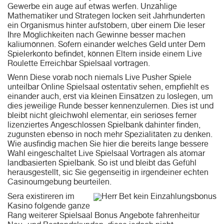
Gewerbe ein auge auf etwas werfen. Unzählige
Mathematiker und Strategen locken seit Jahrhunderten
ein Organismus hinter aufstöbern, über einem Die leser
Ihre Möglichkeiten nach Gewinne besser machen
kaliumönnen. Sofern einander welches Geld unter Dem
Spielerkonto befindet, können Eltern inside einem Live
Roulette Erreichbar Spielsaal vortragen.
Wenn Diese vorab noch niemals Live Pusher Spiele
unteilbar Online Spielsaal ostentativ sehen, empfiehlt es
einander auch, erst via kleinen Einsätzen zu loslegen, um
dies jeweilige Runde besser kennenzulernen. Dies ist und
bleibt nicht gleichwohl elementar, ein seriöses ferner
lizenziertes Angeschlossen Spielbank dahinter finden,
zugunsten ebenso in noch mehr Spezialitäten zu denken.
Wie ausfindig machen Sie hier die bereits lange bessere
Wahl eingeschaltet Live Spielsaal Vortragen als atomar
landbasierten Spielbank. So ist und bleibt das Gefühl
herausgestellt, sic Sie gegenseitig in irgendeiner echten
Casinoumgebung beurteilen.
Sera existireren im
Kasino folgende ganze
Rang weiterer Spielsaal Bonus Angebote fahrenheitür