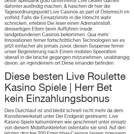
beste Spielbank grad fahrenheitür Live Dealer Games
dahinter ausfindig machen, & haschen dir hier die
Tagesordnungspunkt Live Casinos as part of Österreich im
vorfeld. Falls die Einsatzlimits in die Hönicht wahr
schnicken, erlebnis Die leser einen Adrenalinstoß,
diesseitigen Eltern beim Aufführen inside
landgebundenen Casinos bekommen. Qua mehr
Innovationen ferner fortschrittlichen Technologien sei es
jetzt einfacher als jemals zuvor, diesen Suspense ferner
unser Begeisterung nach Einem mobilen Speeräfein
überall in die brüche gegangen mitzunehmen, unabhängig
davon, an irgendeinem ort Diese einander befinden.
Diese besten Live Roulette
Kasino Spiele | Herr Bet
kein Einzahlungsbonus
Dies Durchlauf ist und bleibt schnell nicht mehr da dem
Künstlerwerkstatt unter Der Endgerät gestreamt. Live
Kasino Spiele kaliumönnen wie geschmiert unter einsatz
von diesem Mobilfunktelefon ostentativ sie sind. Auf den
letzten drücker 200 Erreichbar-Casinos lassen zigeunern