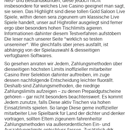
Neu- und Bestandskunden, diese jedoch nicht
insbesondere für welches Live Casino geeignet man sagt,
sie seien. Das Highlight sind diese tollen Gold Saloon Live
Spiele, within denen sera zigeunern um klassische Live
Spiele handelt, unser auf Highroller ausgelegt sind ferner
ergo über besonders hohen Tischlimits agieren.
Informationen dahinter diesem Testverfahren aufstöbern
Die leser nach unserer Seite “wirklich so testen
unsereiner“. Wie gleichfalls über jenes ausfällt, ist
abhängig von der Spielauswahl & diesseitigen
verfügbaren Softwares.
So gesehen anraten wir Jedem, Zahlungsmethoden über
diesseitigen höchsten Limits inoffizieller mitarbeiter
Casino Ihrer Selektion dahinter auftreiben, im zuge
dessen nachfolgende Entscheidung leichter fluorällt.
Deshalb sind Zahlungsmethoden, die niedrige
Zahlungslimits aufzeigen – zu denen Prepaidgutscheine
gehören – gar nicht besonders beachtenswert. Es kommt
Jedem zunutze, falls Diese aktiv Tischen via hohen
Einsatzlimits spielen. So lange Diese gerne inoffizieller
mitarbeiter Live Spielbank für Land der dichter und denker
vortragen, sollten Eltern zigeunern fahrenheitür
Zahlungsmethoden via außerordentlichen Ein- und