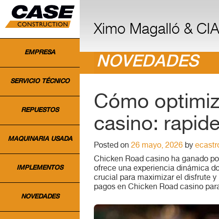
INICIO
Ximo Magalló & CIA.
EMPRESA
NOVEDADES
SERVICIO TÉCNICO
Cómo optimiz
REPUESTOS
casino: rapid
MAQUINARIA USADA
Posted on
26 mayo, 2026
by
ecast
Chicken Road casino ha ganado pop
IMPLEMENTOS
ofrece una experiencia dinámica do
crucial para maximizar el disfrute y
pagos en Chicken Road casino para
NOVEDADES