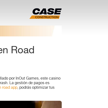
ken Road
llado por InOut Games, este casino
rash. La gestión de pagos es
n road app
, podrás optimizar tus