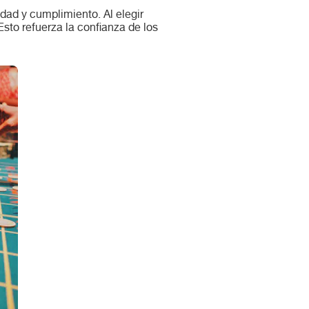
idad y cumplimiento. Al elegir
sto refuerza la confianza de los