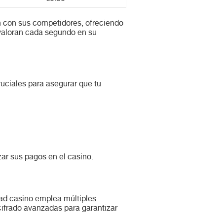
n con sus competidores, ofreciendo
 valoran cada segundo en su
uciales para asegurar que tu
ar sus pagos en el casino.
oad casino emplea múltiples
cifrado avanzadas para garantizar