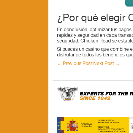
¿Por qué elegir
En conclusión, optimizar tus pagos
rapidez y seguridad en cada transa
seguridad, Chicken Road se estable
Si buscas un casino que combine e
disfrutar de todos los beneficios qu
←
Previous Post
Next Post
→