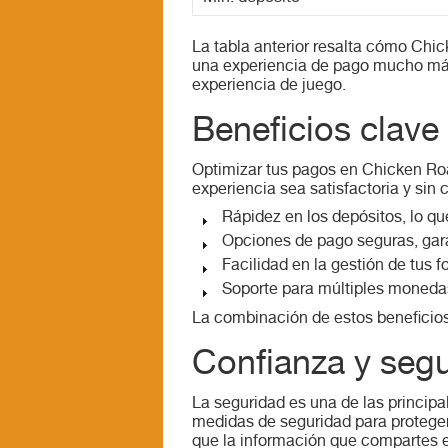
La tabla anterior resalta cómo Ch
una experiencia de pago mucho más 
experiencia de juego.
Beneficios clave
Optimizar tus pagos en Chicken Roa
experiencia sea satisfactoria y sin
Rápidez en los depósitos, lo qu
Opciones de pago seguras, gara
Facilidad en la gestión de tus f
Soporte para múltiples monedas,
La combinación de estos beneficios
Confianza y seg
La seguridad es una de las princip
medidas de seguridad para proteger 
que la información que compartes 