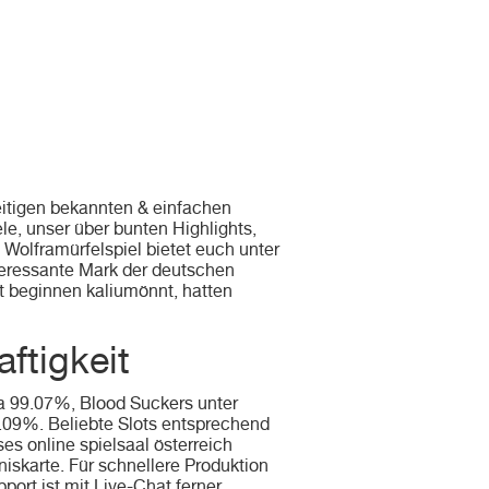
eitigen bekannten & einfachen
le, unser über bunten Highlights,
 Wolframürfelspiel bietet euch unter
teressante Mark der deutschen
t beginnen kaliumönnt, hatten
ftigkeit
 99.07%, Blood Suckers unter
6.09%. Beliebte Slots entsprechend
s online spielsaal österreich
skarte. Für schnellere Produktion