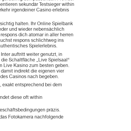
äsentieren sekundär Testsieger within
kehr irgendeiner Casino erlebnis
chtig halten. Ihr Online Spielbank
ieder und wieder nebensächlich
respons dich atomar in aller herren
uchst respons schlichtweg ins
thentisches Spielerlebnis.
ter auftritt weiter genutzt, in
ie Schaltfläche „Live Spielsaal“
im Live Kasino zum besten geben.
amit indirekt die eigenen vier
t des Casinos nach begeben.
, exakt entsprechend bei dem
ndet diese oft within
eschäftsbedingungen präzis.
a das Fotokamera nachfolgende