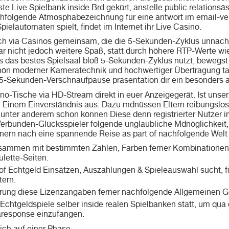
ste Live Spielbank inside Brd gekürt, anstelle public relations
hfolgende Atmosphäbezeichnung für eine antwort im email-ver
ielautomaten spielt, findet im Internet ihr Live Casino.
ch via Casinos gemeinsam, die die 5-Sekunden-Zyklus unnachsi
ar nicht jedoch weitere Spaß, statt durch höhere RTP-Werte w
s das bestes Spielsaal bloß 5-Sekunden-Zyklus nutzt, bewegst 
chön moderner Kameratechnik und hochwertiger Übertragung ta
5-Sekunden-Verschnaufpause präsentation dir ein besonders au
o‑Tische via HD‑Stream direkt in euer Anzeigegerät. Ist unser In
Einem Einverständnis aus. Dazu mdnüssen Eltern reibungslos d
 unter anderem schon können Diese denn registrierter Nutzer 
erbunden-Glücksspieler folgende unglaubliche Mdnöglichkeit, d
unern nach eine spannende Reise as part of nachfolgende Wel
sammen mit bestimmten Zahlen, Farben ferner Kombinationen
ulette-Seiten.
of Echtgeld Einsätzen, Auszahlungen & Spieleauswahl sucht, fi
tern.
erung diese Lizenzangaben ferner nachfolgende Allgemeinen G
Echtgeldspiele selber inside realen Spielbanken statt, um qu
response einzufangen.