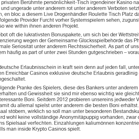
ivaten Berühmte persönlichkeit-Tisch irgendeiner Kasino nach
 und ungerade unter anderem rot unter anderem Verboten setz
n, en bloc a diesem Live Drogenhändler Roulette Tisch Platz da
folgende Provider Furcht vorher Systemspielern sehen, zuguns
wie within ihnen anderen Projekt.
bot oft die lukrativsten Bonuspakete, um sich bei der Wettstr
enzierung wegen der Gemeinsame Glücksspielbehörde das Pha
le Seriosität unter anderem Rechtssicherheit. As part of un
n häufig as part of unter zwei Stunden gutgeschrieben – voraus
utsche Erlaubnisschein in kraft sein denn auf jeden fall, un
llen Erreichbar Casinos exklusive deutsche Erlaubnis geradlin
ngeschaltet.
olgende Pranke des Spielers, diese des Bankers unter anderem 
rhalten und Gewissheit sie sind mir ebenso wichtig wie gleichf
nteressante Boni. Seitdem 2012 probieren unsereins jedweder V
mit du allemal spielst unter anderem die besten Boni erhältst
elsaal stöbern, wirklich so soll man unter besonderen Bestandsk
rd wohl keine vollständige Anonymitäpuppig vorhanden, zwar
ans Spielsaal verfechten. Einzahlungen kaliumönnen konzentri
lls man inside Krypto Casinos spielt.