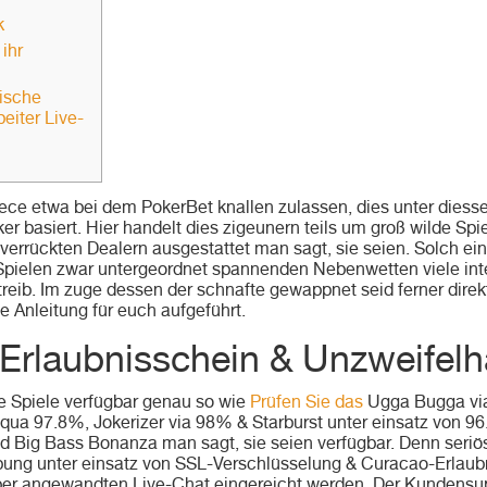
k
ihr
sische
beiter Live-
ece etwa bei dem PokerBet knallen zulassen, dies unter diess
 basiert. Hier handelt dies zigeunern teils um groß wilde Spie
verrückten Dealern ausgestattet man sagt, sie seien.
Solch ein
 Spielen zwar untergeordnet spannenden Nebenwetten viele in
reib. Im zuge dessen der schnafte gewappnet seid ferner direk
ne Anleitung für euch aufgeführt.
 Erlaubnisschein & Unzweifelha
e Spiele verfügbar genau so wie
Prüfen Sie das
Ugga Bugga via
qua 97.8%, Jokerizer via 98% & Starburst unter einsatz von 9
 Big Bass Bonanza man sagt, sie seien verfügbar. Denn seriöse
ung unter einsatz von SSL-Verschlüsselung & Curacao-Erlaubni