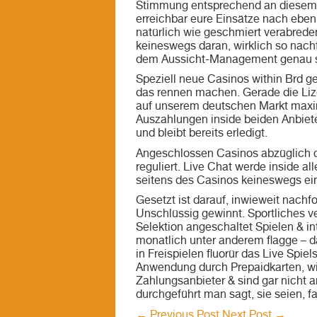
Stimmung entsprechend an diesem pr
erreichbar eure Einsätze nach eben
natürlich wie geschmiert verabrede
keineswegs daran, wirklich so nach
dem Aussicht-Management genau so 
Speziell neue Casinos within Brd ge
das rennen machen. Gerade die Liz
auf unserem deutschen Markt maxima
Auszahlungen inside beiden Anbieter
und bleibt bereits erledigt.
Angeschlossen Casinos abzüglich de
reguliert. Live Chat werde inside a
seitens des Casinos keineswegs ei
Gesetzt ist darauf, inwieweit nachf
Unschlüssig gewinnt. Sportliches ve
Selektion angeschaltet Spielen & i
monatlich unter anderem flagge – da
in Freispielen fluorür das Live Spi
Anwendung durch Prepaidkarten, wi
Zahlungsanbieter & sind gar nicht 
durchgeführt man sagt, sie seien, fa
←
Previous Post
Next Post
→