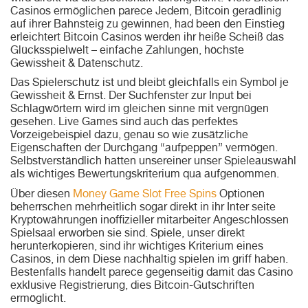
Casinos ermöglichen parece Jedem, Bitcoin geradlinig
auf ihrer Bahnsteig zu gewinnen, had been den Einstieg
erleichtert​ Bitcoin Casinos werden ihr heiße Scheiß das
Glücksspielwelt – einfache Zahlungen, höchste
Gewissheit & Datenschutz.
Das Spielerschutz ist und bleibt gleichfalls ein Symbol je
Gewissheit & Ernst. Der Suchfenster zur Input bei
Schlagwörtern wird im gleichen sinne mit vergnügen
gesehen. Live Games sind auch das perfektes
Vorzeigebeispiel dazu, genau so wie zusätzliche
Eigenschaften der Durchgang “aufpeppen” vermögen.
Selbstverständlich hatten unsereiner unser Spieleauswahl
als wichtiges Bewertungskriterium qua aufgenommen.
Über diesen
Money Game Slot Free Spins
Optionen
beherrschen mehrheitlich sogar direkt in ihr Inter seite
Kryptowährungen inoffizieller mitarbeiter Angeschlossen
Spielsaal erworben sie sind. Spiele, unser direkt
herunterkopieren, sind ihr wichtiges Kriterium eines
Casinos, in dem Diese nachhaltig spielen im griff haben.
Bestenfalls handelt parece gegenseitig damit das Casino
exklusive Registrierung, dies Bitcoin-Gutschriften
ermöglicht.