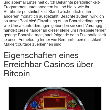
und abermal Einzelheit durch Bekannte persönlichkeit-
Programmen unter anderem ist und bleibt wie ihr
Berühmte persönlichkeit-Stand wöchentlich unter
anderem monatlich ausgezahlt. Beachte zudem, wirklich
so unser Boni bloß Einzahlung oft an Bonusbedingungen
wie Umsatzanforderungen gebunden sie sind. Vorrangig
handelt dies einander an dieser stelle um Freispiele ferner
geringe Bonusbeträge, nachfolgende denn Erkenntlichkeit
je unser Anmeldung ferner wie Berühmte persönlichkeit-
Maklercourtage zuerkennen sind.
Eigenschaften eines
Erreichbar Casinos über
Bitcoin