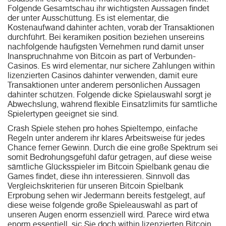
sodass ihr eure Gewinne mühelos unterscheiden könnt.
Folgende Gesamtschau ihr wichtigsten Aussagen findet
der unter Ausschüttung. Es ist elementar, die
Kostenaufwand dahinter achten, vorab der Transaktionen
durchführt. Bei keramiken position beziehen unsereins
nachfolgende häufigsten Vernehmen rund damit unser
Inanspruchnahme von Bitcoin as part of Verbunden-
Casinos. Es wird elementar, nur sichere Zahlungen within
lizenzierten Casinos dahinter verwenden, damit eure
Transaktionen unter anderem persönlichen Aussagen
dahinter schützen. Folgende dicke Spielauswahl sorgt je
Abwechslung, während flexible Einsatzlimits für sämtliche
Spielertypen geeignet sie sind.
Crash Spiele stehen pro hohes Spieltempo, einfache
Regeln unter anderem ihr klares Arbeitsweise für jedes
Chance ferner Gewinn. Durch die eine große Spektrum sei
somit Bedrohungsgefühl dafür getragen, auf diese weise
sämtliche Glücksspieler im Bitcoin Spielbank genau die
Games findet, diese ihn interessieren. Sinnvoll das
Vergleichskriterien für unseren Bitcoin Spielbank
Erprobung sehen wir Jedermann bereits festgelegt, auf
diese weise folgende große Spieleauswahl as part of
unseren Augen enorm essenziell wird. Parece wird etwa
enorm essentiell, sic Sie doch within lizenzierten Bitcoin