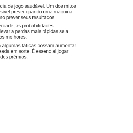
ncia de jogo saudável. Um dos mitos
ossível prever quando uma máquina
mo prever seus resultados.
rdade, as probabilidades
evar a perdas mais rápidas se a
dos melhores.
ora algumas táticas possam aumentar
ada em sorte. É essencial jogar
ndes prêmios.