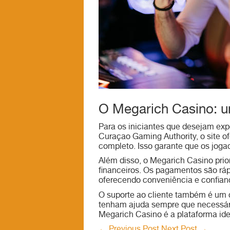
O Megarich Casino: u
Para os iniciantes que desejam exp
Curaçao Gaming Authority, o site o
completo. Isso garante que os joga
Além disso, o Megarich Casino prio
financeiros. Os pagamentos são rá
oferecendo conveniência e confian
O suporte ao cliente também é um 
tenham ajuda sempre que necessári
Megarich Casino é a plataforma id