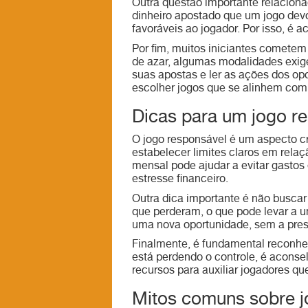
Outra questão importante relaciona
dinheiro apostado que um jogo dev
favoráveis ao jogador. Por isso, é
Por fim, muitos iniciantes cometem
de azar, algumas modalidades exig
suas apostas e ler as ações dos opo
escolher jogos que se alinhem com
Dicas para um jogo r
O jogo responsável é um aspecto cr
estabelecer limites claros em rela
mensal pode ajudar a evitar gastos
estresse financeiro.
Outra dica importante é não buscar
que perderam, o que pode levar a 
uma nova oportunidade, sem a press
Finalmente, é fundamental reconhec
está perdendo o controle, é aconse
recursos para auxiliar jogadores q
Mitos comuns sobre j