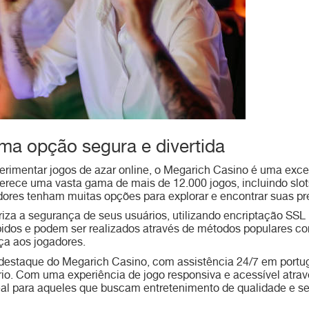
ma opção segura e divertida
erimentar jogos de azar online, o Megarich Casino é uma exce
ferece uma vasta gama de mais de 12.000 jogos, incluindo slo
dores tenham muitas opções para explorar e encontrar suas pr
riza a segurança de seus usuários, utilizando encriptação SSL
pidos e podem ser realizados através de métodos populares 
ça aos jogadores.
destaque do Megarich Casino, com assistência 24/7 em portug
o. Com uma experiência de jogo responsiva e acessível atra
eal para aqueles que buscam entretenimento de qualidade e se