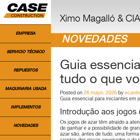
INICIO
Ximo Magalló & CIA.
EMPRESA
NOVEDADES
SERVICIO TÉCNICO
Guia essencia
REPUESTOS
tudo o que vo
MAQUINARIA USADA
Posted on
26 mayo, 2026
by
ecast
Guia essencial para iniciantes em 
IMPLEMENTOS
Introdução aos jogos 
Os jogos de azar têm atraído a ate
NOVEDADES
de ganhar e a possibilidade de gran
azar são, antes de tudo, uma forma