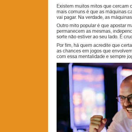
Existem muitos mitos que cercam os
mais comuns é que as máquinas caç
vai pagar. Na verdade, as máquinas
Outro mito popular é que apostar 
permanecem as mesmas, independent
sorte não estiver ao seu lado. É cr
Por fim, há quem acredite que cert
as chances em jogos que envolvem h
com essa mentalidade e sempre joga