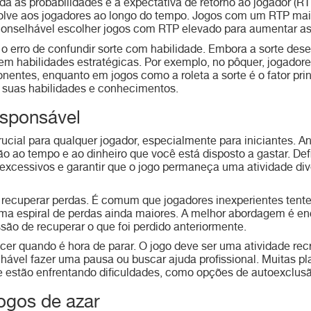
da às probabilidades é a expectativa de retorno ao jogador (R
olve aos jogadores ao longo do tempo. Jogos com um RTP mai
 aconselhável escolher jogos com RTP elevado para aumentar a
 o erro de confundir sorte com habilidade. Embora a sorte de
em habilidades estratégicas. Por exemplo, no pôquer, jogador
nentes, enquanto em jogos como a roleta a sorte é o fator princ
 suas habilidades e conhecimentos.
esponsável
ucial para qualquer jogador, especialmente para iniciantes. A
ção ao tempo e ao dinheiro que você está disposto a gastar. D
 excessivos e garantir que o jogo permaneça uma atividade div
 recuperar perdas. É comum que jogadores inexperientes tent
uma espiral de perdas ainda maiores. A melhor abordagem é e
ão de recuperar o que foi perdido anteriormente.
er quando é hora de parar. O jogo deve ser uma atividade recr
lhável fazer uma pausa ou buscar ajuda profissional. Muitas p
ue estão enfrentando dificuldades, como opções de autoexclusã
ogos de azar