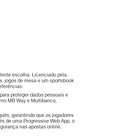
lente escolha. Licenciado pela
ts, jogos de mesa e um sportsbook
eferências.
 para proteger dados pessoais e
como MB Way e Multibanco,
uês, garantindo que os jogadores
vés de uma Progressive Web App, o
gurança nas apostas online.