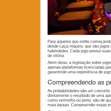
Para aqueles que estão começando, 
desde caça-níqueis, que são jogos 
habilidades. Cada jogo possui suas 
de vitória.
Além disso, a legislação sobre jogo
apenas plataformas licenciadas pod
garantindo uma experiência de jogo 
Compreendendo as pr
As probabilidades são um conceito 
diretamente o resultado de uma apo
como vermelho ou preto, são de qu
mais baixas. Compreender essas est