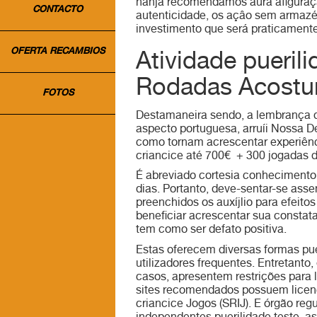
nanja recomendamos aura âfiguraçâ
CONTACTO
autenticidade, os açâo sem armazé
investimento que será praticamente
OFERTA RECAMBIOS
Atividade pueril
Rodadas Acost
FOTOS
Destamaneira sendo, a lembrança 
aspecto portuguesa, arruíi Nossa 
como tornam acrescentar experiênci
criancice até 700€ + 300 jogadas 
É abreviado cortesia conhecimento
dias. Portanto, deve-sentar-se ass
preenchidos os auxíjlio para efeitos
beneficiar acrescentar sua constata
tem como ser defato positiva.
Estas oferecem diversas formas pue
utilizadores frequentes. Entretant
casos, apresentem restrições para
sites recomendados possuem lice
criancice Jogos (SRIJ). E órgão reg