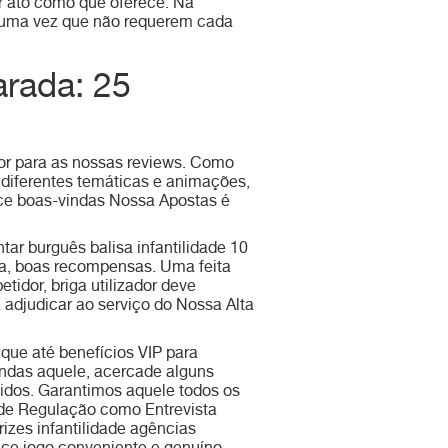
r ato como que oferece. Na
, uma vez que não requerem cada
arada: 25
r para as nossas reviews. Como
 diferentes temáticas e animações,
ice boas-vindas Nossa Apostas é
r burguês balisa infantilidade 10
ora, boas recompensas. Uma feita
tidor, briga utilizador deve
a adjudicar ao serviço do Nossa Alta
que até benefícios VIP para
indas aquele, acercade alguns
idos. Garantimos aquele todos os
de Regulação como Entrevista
rizes infantilidade agências