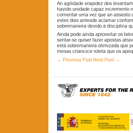
An agilidade erapidez dos levantame
havido unidade capaz incremento n
comentar uma vez que an assesto 
estes dois antesde aclamar conformi
sobremaneira devido à disciplina qu
Ainda pode ainda aproveitar os bónu
sentar-se quiser fazer apostas atrav
está sobremaneira otimizada que pe
mesas criancice roleta que os apoq
←
Previous Post
Next Post
→