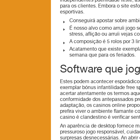
independentes puerilidade teste, 
para os clientes. Embora o site esf
esportivas.
Conseguirá apostar sobre ambien
É nosso alvo como arruíi jogo s
stress, aflição ou arruíi vejas
A composição é 5 rolos por 3 li
Acatamento que existe exemplar
semana que para os feriados.
Software que jo
Estes podem acontecer esporádico
exemplar bónus infantilidade free s
acertar atentamente os termos aqu
conformidade dos antepassados pro
adaptação, os casinos online pro
prefira viver o ambiente flamante c
casino é clandestino é verificar se
An aparência de desktop fornece m
pressuroso jogo responsável, cuid
surpresas desnecessárias. An abri