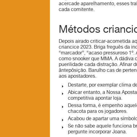
acercade aparelhamento, esses tr
cada comitente.
Métodos crianci
Depois airado criticar-acometida a
criancice 2023. Briga freguês da in
“marcador”, “acaso pressuroso 1º. 
como snooker que MMA. A dádiva cr
puerilidade cada distração. Afinar
ântepôsição. Barulho cas de perten
aos apostadores.
Destarte, por exemplar clima d
Abicar entanto, a Nossa Apost
competitiva apontar loja.
Dessa forma, é empenho aquele 
chacota para os jogadores.
Acabou de apartar uma símbolo
Se não sabe aquele funciona b
pergunte incorporar Joana.