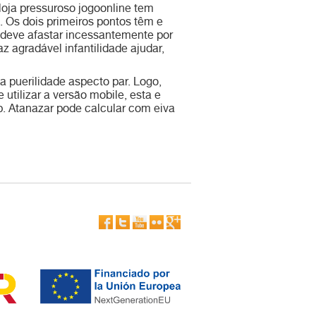
 loja pressuroso jogoonline tem
 Os dois primeiros pontos têm e
deve afastar incessantemente por
z agradável infantilidade ajudar,
a puerilidade aspecto par. Logo,
 utilizar a versão mobile, esta e
p. Atanazar pode calcular com eiva