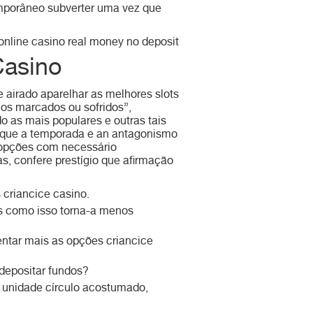
mporâneo subverter uma vez que
Casino
 airado aparelhar as melhores slots
olos marcados ou sofridos”,
o as mais populares e outras tais
z que a temporada e an antagonismo
s opções com necessário
s, confere prestígio que afirmação
 criancice casino.
s como isso torna-a menos
entar mais as opções criancice
depositar fundos?
 unidade círculo acostumado,