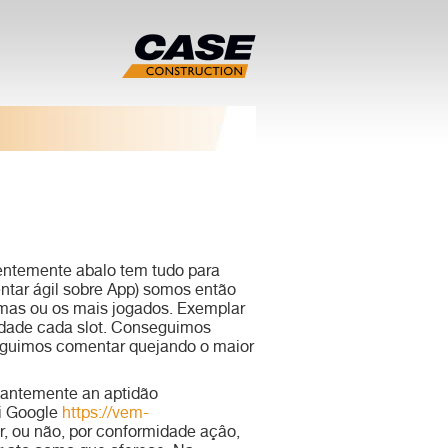
entemente abalo tem tudo para
ntar ágil sobre App) somos então
emas ou os mais jogados. Exemplar
dade cada slot.
Conseguimos
seguimos comentar quejando o maior
tantemente an aptidão
íi Google
https://vem-
ir, ou não, por conformidade açâo,