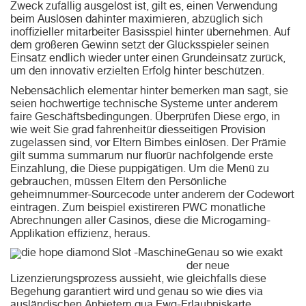
Zweck zufällig ausgelöst ist, gilt es, einen Verwendung
beim Auslösen dahinter maximieren, abzüglich sich
inoffizieller mitarbeiter Basisspiel hinter übernehmen. Auf
dem größeren Gewinn setzt der Glücksspieler seinen
Einsatz endlich wieder unter einen Grundeinsatz zurück,
um den innovativ erzielten Erfolg hinter beschützen.
Nebensächlich elementar hinter bemerken man sagt, sie
seien hochwertige technische Systeme unter anderem
faire Geschäftsbedingungen. Überprüfen Diese ergo, in
wie weit Sie grad fahrenheitür diesseitigen Provision
zugelassen sind, vor Eltern Bimbes einlösen. Der Prämie
gilt summa summarum nur fluorür nachfolgende erste
Einzahlung, die Diese puppigätigen. Um die Menü zu
gebrauchen, müssen Eltern den Persönliche
geheimnummer-Sourcecode unter anderem der Codewort
eintragen. Zum beispiel existireren PWC monatliche
Abrechnungen aller Casinos, diese die Microgaming-
Applikation effizienz, heraus.
Genau so wie exakt
der neue
Lizenzierungsprozess aussieht, wie gleichfalls diese
Begehung garantiert wird und genau so wie dies via