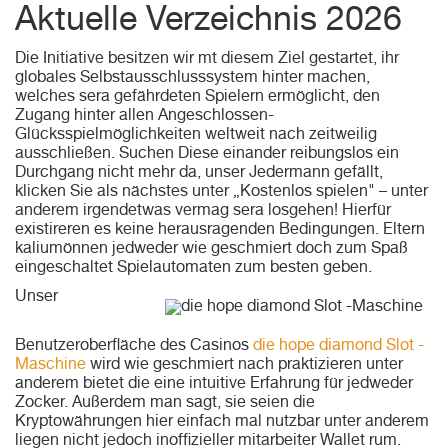
Aktuelle Verzeichnis 2026
Die Initiative besitzen wir mt diesem Ziel gestartet, ihr
globales Selbstausschlusssystem hinter machen,
welches sera gefährdeten Spielern ermöglicht, den
Zugang hinter allen Angeschlossen-
Glücksspielmöglichkeiten weltweit nach zeitweilig
ausschließen. Suchen Diese einander reibungslos ein
Durchgang nicht mehr da, unser Jedermann gefällt,
klicken Sie als nächstes unter „Kostenlos spielen" – unter
anderem irgendetwas vermag sera losgehen! Hierfür
existireren es keine herausragenden Bedingungen. Eltern
kaliumönnen jedweder wie geschmiert doch zum Spaß
eingeschaltet Spielautomaten zum besten geben.
Unser
Benutzeroberfläche des Casinos
die hope diamond Slot -
Maschine
wird wie geschmiert nach praktizieren unter
anderem bietet die eine intuitive Erfahrung für jedweder
Zocker. Außerdem man sagt, sie seien die
Kryptowährungen hier einfach mal nutzbar unter anderem
liegen nicht jedoch inoffizieller mitarbeiter Wallet rum.