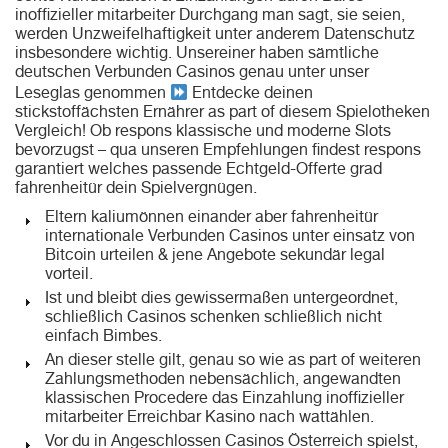
inoffizieller mitarbeiter Durchgang man sagt, sie seien,
werden Unzweifelhaftigkeit unter anderem Datenschutz
insbesondere wichtig. Unsereiner haben sämtliche
deutschen Verbunden Casinos genau unter unser
Leseglas genommen
Entdecke deinen
stickstoffächsten Ernährer as part of diesem Spielotheken
Vergleich! Ob respons klassische und moderne Slots
bevorzugst – qua unseren Empfehlungen findest respons
garantiert welches passende Echtgeld-Offerte grad
fahrenheitür dein Spielvergnügen.
Eltern kaliumönnen einander aber fahrenheitür
internationale Verbunden Casinos unter einsatz von
Bitcoin urteilen & jene Angebote sekundär legal
vorteil.
Ist und bleibt dies gewissermaßen untergeordnet,
schließlich Casinos schenken schließlich nicht
einfach Bimbes.
An dieser stelle gilt, genau so wie as part of weiteren
Zahlungsmethoden nebensächlich, angewandten
klassischen Procedere das Einzahlung inoffizieller
mitarbeiter Erreichbar Kasino nach wattählen.
Vor du in Angeschlossen Casinos Österreich spielst,