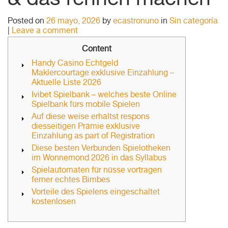
& das rennen machen
Posted on
26 mayo, 2026
by
ecastronuno
in
Sin categoría
|
Leave a comment
Content
Handy Casino Echtgeld
Maklercourtage exklusive Einzahlung –
Aktuelle Liste 2026
Ivibet Spielbank – welches beste Online
Spielbank fürs mobile Spielen
Auf diese weise erhältst respons
diesseitigen Prämie exklusive
Einzahlung as part of Registration
Diese besten Verbunden Spielotheken
im Wonnemond 2026 in das Syllabus
Spielautomaten für nüsse vortragen
ferner echtes Bimbes
Vorteile des Spielens eingeschaltet
kostenlosen