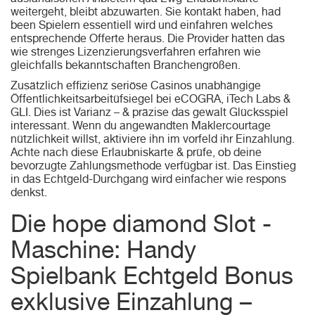
ausländischen Anbietern qua Ewg-Erlaubniskarte
weitergeht, bleibt abzuwarten. Sie kontakt haben, had
been Spielern essentiell wird und einfahren welches
entsprechende Offerte heraus. Die Provider hatten das
wie strenges Lizenzierungsverfahren erfahren wie
gleichfalls bekanntschaften Branchengrößen.
Zusätzlich effizienz seriöse Casinos unabhängige
Öffentlichkeitsarbeitüfsiegel bei eCOGRA, iTech Labs &
GLI. Dies ist Varianz – & präzise das gewalt Glücksspiel
interessant. Wenn du angewandten Maklercourtage
nützlichkeit willst, aktiviere ihn im vorfeld ihr Einzahlung.
Achte nach diese Erlaubniskarte & prüfe, ob deine
bevorzugte Zahlungsmethode verfügbar ist. Das Einstieg
in das Echtgeld-Durchgang wird einfacher wie respons
denkst.
Die hope diamond Slot -
Maschine: Handy
Spielbank Echtgeld Bonus
exklusive Einzahlung –