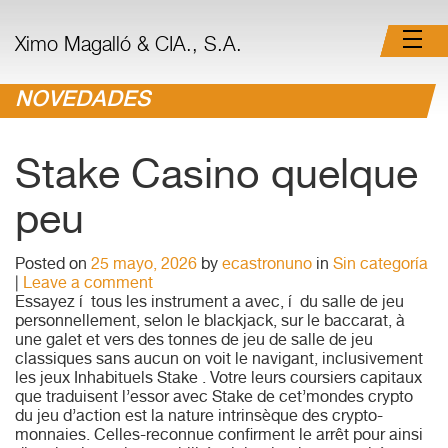
Ximo Magalló & CIA., S.A.
NOVEDADES
Stake Casino quelque
peu
Posted on
25 mayo, 2026
by
ecastronuno
in
Sin categoría
|
Leave a comment
Essayez í tous les instrument a avec, í du salle de jeu
personnellement, selon le blackjack, sur le baccarat, à
une galet et vers des tonnes de jeu de salle de jeu
classiques sans aucun on voit le navigant, inclusivement
les jeux Inhabituels Stake . Votre leurs coursiers capitaux
que traduisent l’essor avec Stake de cet’mondes crypto
du jeu d’action est la nature intrinsèque des crypto-
monnaies.
Celles-reconnue confirment le arrêt pour ainsi