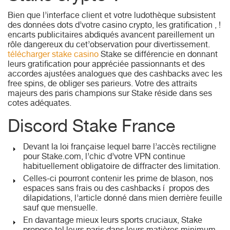
Bien que l’interface client et votre ludothèque subsistent
des données dots d’votre casino crypto, les gratification , !
encarts publicitaires abdiqués avancent pareillement un
rôle dangereux du cet’observation pour divertissement.
télécharger stake casino
Stake se différencie en donnant
leurs gratification pour appréciée passionnants et des
accordes ajustées analogues que des cashbacks avec les
free spins, de obliger ses parieurs. Votre des attraits
majeurs des paris champions sur Stake réside dans ses
cotes adéquates.
Discord Stake France
Devant la loi française lequel barre l’accès rectiligne
pour Stake.com, l’chic d’votre VPN continue
habituellement obligatoire de diffracter des limitation.
Celles-ci pourront contenir les prime de blason, nos
espaces sans frais ou des cashbacks í propos des
dilapidations, l’article donné dans mien derrière feuille
sauf que mensuelle.
En davantage mieux leurs sports cruciaux, Stake