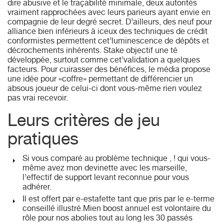
dire abusive et le traçabilité minimale, deux autorités
vraiment rapprochées avec leurs parieurs ayant envie en
compagnie de leur degré secret. D’ailleurs, des neuf pour
alliance bien inférieurs à iceux des techniques de crédit
conformistes permettent cet’luminescence de dépôts et
décrochements inhérents. Stake objectif une té
développée, surtout comme cet’validation a quelques
facteurs. Pour cuirasser des bénéfices, le média propose
une idée pour «coffre» permettant de différencier un
absous joueur de celui-ci dont vous-même rien voulez
pas vrai recevoir.
Leurs critères de jeu
pratiques
Si vous comparé au problème technique , ! qui vous-
même avez mon devinette avec les marseille,
l’effectif de support levant reconnue pour vous
adhérer.
Il est offert par e-estafette tant que pris par le e-terme
conseillé illustré.Mien boost annuel est volontaire du
rôle pour nos abolies tout au long les 30 passés