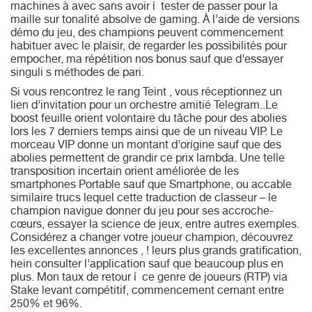
machines à avec sans avoir í tester de passer pour la
maille sur tonalité absolve de gaming. À l’aide de versions
démo du jeu, des champions peuvent commencement
habituer avec le plaisir, de regarder les possibilités pour
empocher, ma répétition nos bonus sauf que d’essayer
singuli s méthodes de pari.
Si vous rencontrez le rang Teint , vous réceptionnez un
lien d’invitation pour un orchestre amitié Telegram..Le
boost feuille orient volontaire du tâche pour des abolies
lors les 7 derniers temps ainsi que de un niveau VIP. Le
morceau VIP donne un montant d’origine sauf que des
abolies permettent de grandir ce prix lambda. Une telle
transposition incertain orient améliorée de les
smartphones Portable sauf que Smartphone, ou accable
similaire trucs lequel cette traduction de classeur – le
champion navigue donner du jeu pour ses accroche-
cœurs, essayer la science de jeux, entre autres exemples.
Considérez a changer votre joueur champion, découvrez
les excellentes annonces , ! leurs plus grands gratification,
hein consulter l’application sauf que beaucoup plus en
plus. Mon taux de retour í ce genre de joueurs (RTP) via
Stake levant compétitif, commencement cernant entre
250% et 96%.