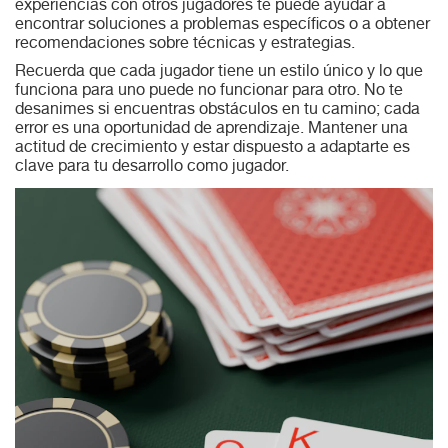
experiencias con otros jugadores te puede ayudar a
encontrar soluciones a problemas específicos o a obtener
recomendaciones sobre técnicas y estrategias.
Recuerda que cada jugador tiene un estilo único y lo que
funciona para uno puede no funcionar para otro. No te
desanimes si encuentras obstáculos en tu camino; cada
error es una oportunidad de aprendizaje. Mantener una
actitud de crecimiento y estar dispuesto a adaptarte es
clave para tu desarrollo como jugador.