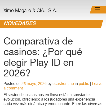
Ximo Magalló & CIA., S.A.
NOVEDADES
Comparativa de
casinos: ¿Por qué
elegir Play ID en
2026?
Posted on
25 mayo, 2026
by
ecastronuno
in
public
|
Leave
a comment
El sector de los casinos en línea está en constante
evolución, ofreciendo a los jugadores una experiencia
cada vez más dinámica y emocionante. Entre las diversas