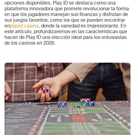
opciones disponibles, Play ID se destaca como una
plataforma innovadora que promete revolucionar la forma
en que los jugadores manejan sus finanzas y disfrutan de
sus juegos favoritos, como los que se pueden encontrar
en
playid casino
, donde la variedad es impresionante. En
este artículo, profundizaremos en las características que
hacen de Play ID una elección ideal para los entusiastas
de los casinos en 2026.