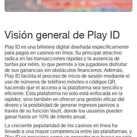
Visión general de Play ID
Play ID es una billetera digital diseñada específicamente
para pagos en casinos en línea. Su principal atractivo
radica en las transacciones rápidas y la ausencia de
tarifas por retiro, lo que permite a los jugadores disfrutar
de sus ganancias sin obstáculos financieros. Además,
Play ID facilita el proceso de inicio de sesión mediante el
uso de números de teléfono móviles o códigos QR,
haciendo que el acceso a la plataforma sea sencillo y
eficiente. Esta plataforma no solo está enfocada en la
rapidez, sino también en ofrecer una gestión eficaz del
dinero y la posibilidad de generar ingresos pasivos a
través de su función Vault, donde los usuarios pueden
ganar hasta un 10% de interés anual.
La creciente popularidad de los casinos en línea ha
llevado a una mayor competencia entre las plataformas, y