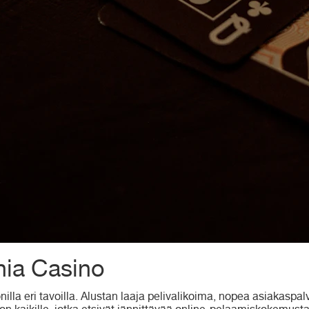
inia Casino
lla eri tavoilla. Alustan laaja pelivalikoima, nopea asiakaspal