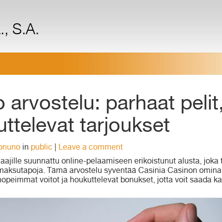
, S.A.
o arvostelu: parhaat peli
uttelevat tarjoukset
ronuno
in
public
|
Leave a comment
aajille suunnattu online-pelaamiseen erikoistunut alusta, joka 
ia maksutapoja. Tämä arvostelu syventää Casinia Casinon omin
nopeimmat voitot ja houkuttelevat bonukset, jotta voit saada ka