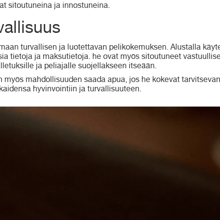
jat sitoutuneina ja innostuneina.
vallisuus
maan turvallisen ja luotettavan pelikokemuksen. Alustalla käyt
sia tietoja ja maksutietoja. he ovat myös sitoutuneet vastuulli
lletuksille ja peliajalle suojellakseen itseään.
en myös mahdollisuuden saada apua, jos he kokevat tarvitseva
aidensa hyvinvointiin ja turvallisuuteen.