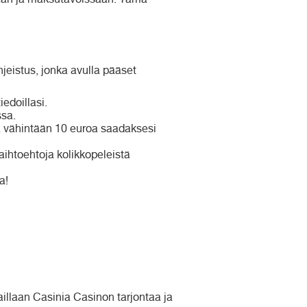
saan ja maksutavoissaan. Tämä
jeistus, jonka avulla pääset
iedoillasi.
ssa.
eta vähintään 10 euroa saadaksesi
aihtoehtoja kolikkopeleistä
a!
illaan Casinia Casinon tarjontaa ja