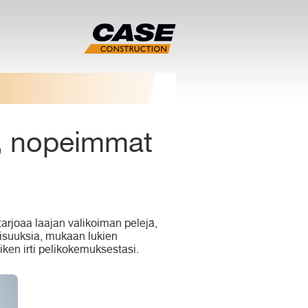
t, nopeimmat
tarjoaa laajan valikoiman pelejä,
aisuuksia, mukaan lukien
iken irti pelikokemuksestasi.