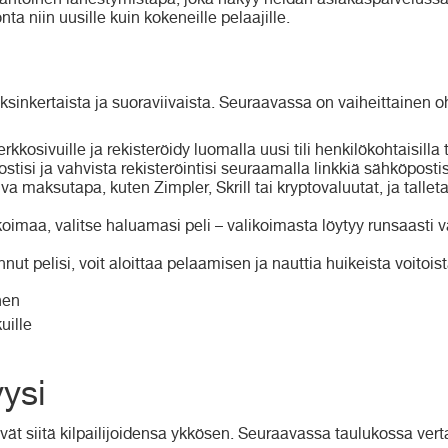
lähtöinen lähestymistapa, joka näkyy heidän asiakaspalvelus
a niin uusille kuin kokeneille pelaajille.
sinkertaista ja suoraviivaista. Seuraavassa on vaiheittainen oh
kkosivuille ja rekisteröidy luomalla uusi tili henkilökohtaisilla t
stisi ja vahvista rekisteröintisi seuraamalla linkkiä sähköposti
piva maksutapa, kuten Zimpler, Skrill tai kryptovaluutat, ja tall
koimaa, valitse haluamasi peli – valikoimasta löytyy runsaasti v
nut pelisi, voit aloittaa pelaamisen ja nauttia huikeista voitoist
nen
uille
ysi
t siitä kilpailijoidensa ykkösen. Seuraavassa taulukossa verta