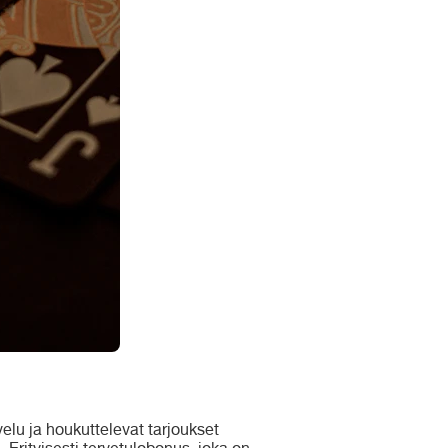
velu ja houkuttelevat tarjoukset