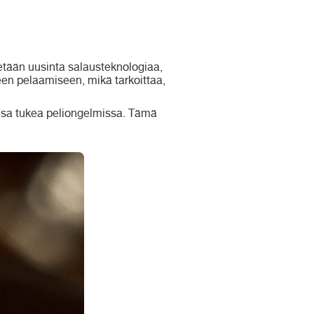
etään uusinta salausteknologiaa,
seen pelaamiseen, mikä tarkoittaa,
nsa tukea peliongelmissa. Tämä