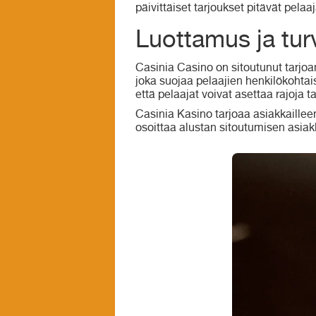
päivittäiset tarjoukset pitävät pelaa
Luottamus ja tur
Casinia Casino on sitoutunut tarjoa
joka suojaa pelaajien henkilökohtai
että pelaajat voivat asettaa rajoja ta
Casinia Kasino tarjoaa asiakkaille
osoittaa alustan sitoutumisen asiakk