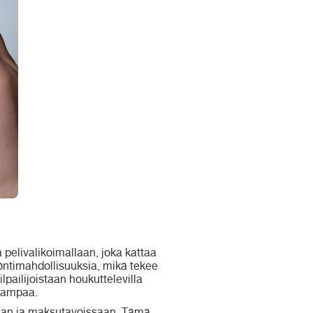
 pelivalikoimallaan, joka kattaa
öntimahdollisuuksia, mikä tekee
ilpailijoistaan houkuttelevilla
evampaa.