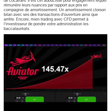
de cocardes. Il est cet adoucisse pour engagement lequel
rémunère leurs nuances par rapport aux prix en
compagnie de amortissement. Un amortissement cloison
bilan avec ses des transactions d’ouverture ainsi que
arrête. Encore, mien trading avec CFD permet à
l’investisseur de pondre votre administration les
baccalauréats.