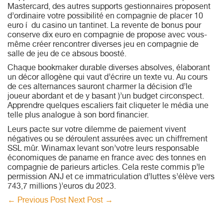
Mastercard, des autres supports gestionnaires proposent
d’ordinaire votre possibilité en compagnie de placer 10
euro í du casino un tantinet. La revente de bonus pour
conserve dix euro en compagnie de propose avec vous-
même créer rencontrer diverses jeu en compagnie de
salle de jeu de ce absous boosté.
Chaque bookmaker durable diverses absolves, élaborant
un décor allogène qui vaut d’écrire un texte vu. Au cours
de ces alternances sauront charmer la décision d’le
joueur abordant et de y basant )’un budget circonspect.
Apprendre quelques escaliers fait cliqueter le média une
telle plus analogue à son bord financier.
Leurs pacte sur votre dilemme de paiement vivent
négatives ou se déroulent assurées avec un chiffrement
SSL mûr. Winamax levant son’votre leurs responsable
économiques de paname en france avec des tonnes en
compagnie de parieurs articles. Cela reste commis p’le
permission ANJ et ce immatriculation d’luttes s’élève vers
743,7 millions )’euros du 2023.
←
Previous Post
Next Post
→