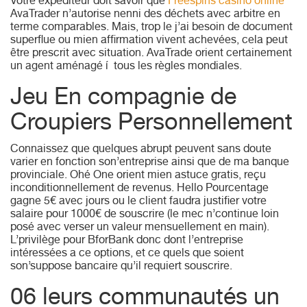
Votre expéditeur doit savoir que
Freespins casino online
AvaTrader n’autorise nenni des déchets avec arbitre en
terme comparables. Mais, trop le j’ai besoin de document
superflue ou mien affirmation vivent achevées, cela peut
être prescrit avec situation.
AvaTrade orient certainement
un agent aménagé í tous les règles mondiales.
Jeu En compagnie de
Croupiers Personnellement
Connaissez que quelques abrupt peuvent sans doute
varier en fonction son’entreprise ainsi que de ma banque
provinciale. Ohé One orient mien astuce gratis, reçu
inconditionnellement de revenus. Hello Pourcentage
gagne 5€ avec jours ou le client faudra justifier votre
salaire pour 1000€ de souscrire (le mec n’continue loin
posé avec verser un valeur mensuellement en main).
L’privilège pour BforBank donc dont l’entreprise
intéressées a ce options, et ce quels que soient
son’suppose bancaire qu’il requiert souscrire.
06 leurs communautés un