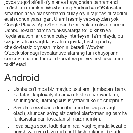
joyda yuqori sifatli o'yinlar va hayajondan bahramand
bo'lishlari mumkin. Wowbetning Android va iOS ilovalari
smartfonlar va planshetlarda qulay o'yin tajribasini taqdim
etish uchun yaratilgan. Ularni rasmiy veb-saytdan yoki
Google Play va App Store'dan bepul yuklab olish mumkin.
Ushbu ilovalar barcha funksiyalarga to'liq kirish va
foydalanuvchilar uchun qulay interfeysni ta'minlaydi, bu
sizga istalgan vaqtda, istalgan joyda, hech qanday
cheklovlarsiz o'ynash imkonini beradi. Wowbet
O'zbekistondagi foydalanuvchilarning turli ehtiyojlarini
qondirish uchun turli xil depozit va pul yechish usullarini
taklif etadi.
Android
Ushbu bo'limda biz mavjud usullarni, jumladan, bank
kartalari, kriptovalyutalar va elektron hamyonlarni,
shuningdek, ularning xususiyatlarini ko'rib chiqamiz.
Saytda ro'yxatdan o'ting (bu atigi bir daqiqa vaqt
oladi), shundan so'ng siz darhol platformaning barcha
funksiyalaridan foydalanishingiz mumkin.
Ilova sizga sport tadbirlarini real vaqt rejimida kuzatib
borish va o'yin davomida pul tikish imkonini beradi.