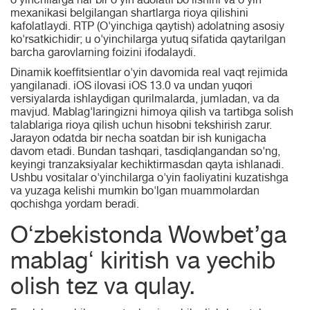
o'yinchilarga har bir o'yin adolatli bo'lishini va o'yin
mexanikasi belgilangan shartlarga rioya qilishini
kafolatlaydi. RTP (O'yinchiga qaytish) adolatning asosiy
ko'rsatkichidir; u o'yinchilarga yutuq sifatida qaytarilgan
barcha garovlarning foizini ifodalaydi.
Dinamik koeffitsientlar o'yin davomida real vaqt rejimida
yangilanadi. iOS ilovasi iOS 13.0 va undan yuqori
versiyalarda ishlaydigan qurilmalarda, jumladan, va da
mavjud. Mablag'laringizni himoya qilish va tartibga solish
talablariga rioya qilish uchun hisobni tekshirish zarur.
Jarayon odatda bir necha soatdan bir ish kunigacha
davom etadi. Bundan tashqari, tasdiqlangandan so'ng,
keyingi tranzaksiyalar kechiktirmasdan qayta ishlanadi.
Ushbu vositalar o'yinchilarga o'yin faoliyatini kuzatishga
va yuzaga kelishi mumkin bo'lgan muammolardan
qochishga yordam beradi.
Oʻzbekistonda Wowbet’ga
mablagʻ kiritish va yechib
olish tez va qulay.