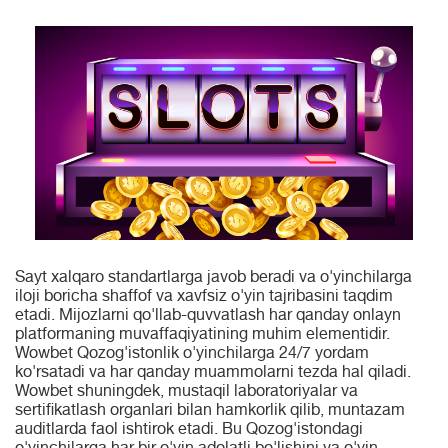
Sayt xalqaro standartlarga javob beradi va o'yinchilarga
iloji boricha shaffof va xavfsiz o'yin tajribasini taqdim
etadi. Mijozlarni qo'llab-quvvatlash har qanday onlayn
platformaning muvaffaqiyatining muhim elementidir.
Wowbet Qozog'istonlik o'yinchilarga 24/7 yordam
ko'rsatadi va har qanday muammolarni tezda hal qiladi.
Wowbet shuningdek, mustaqil laboratoriyalar va
sertifikatlash organlari bilan hamkorlik qilib, muntazam
auditlarda faol ishtirok etadi. Bu Qozog'istondagi