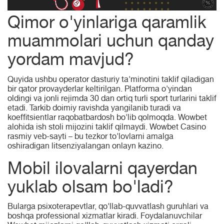
Qimor o'yinlariga qaramlik
muammolari uchun qanday
yordam mavjud?
Quyida ushbu operator dasturiy ta'minotini taklif qiladigan
bir qator provayderlar keltirilgan. Platforma o'yindan
oldingi va jonli rejimda 30 dan ortiq turli sport turlarini taklif
etadi. Tarkib doimiy ravishda yangilanib turadi va
koeffitsientlar raqobatbardosh bo'lib qolmoqda. Wowbet
alohida ish stoli mijozini taklif qilmaydi. Wowbet Casino
rasmiy veb-sayti – bu tezkor to'lovlarni amalga
oshiradigan litsenziyalangan onlayn kazino.
Mobil ilovalarni qayerdan
yuklab olsam bo'ladi?
Bularga psixoterapevtlar, qo'llab-quvvatlash guruhlari va
boshqa professional xizmatlar kiradi. Foydalanuvchilar