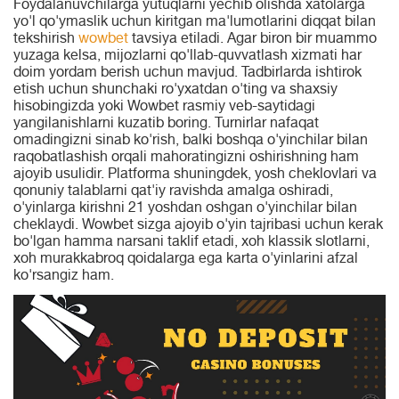
Foydalanuvchilarga yutuqlarni yechib olishda xatolarga
yo'l qo'ymaslik uchun kiritgan ma'lumotlarini diqqat bilan
tekshirish
wowbet
tavsiya etiladi. Agar biron bir muammo
yuzaga kelsa, mijozlarni qo'llab-quvvatlash xizmati har
doim yordam berish uchun mavjud. Tadbirlarda ishtirok
etish uchun shunchaki ro'yxatdan o'ting va shaxsiy
hisobingizda yoki Wowbet rasmiy veb-saytidagi
yangilanishlarni kuzatib boring. Turnirlar nafaqat
omadingizni sinab ko'rish, balki boshqa o'yinchilar bilan
raqobatlashish orqali mahoratingizni oshirishning ham
ajoyib usulidir. Platforma shuningdek, yosh cheklovlari va
qonuniy talablarni qat'iy ravishda amalga oshiradi,
o'yinlarga kirishni 21 yoshdan oshgan o'yinchilar bilan
cheklaydi. Wowbet sizga ajoyib o'yin tajribasi uchun kerak
bo'lgan hamma narsani taklif etadi, xoh klassik slotlarni,
xoh murakkabroq qoidalarga ega karta o'yinlarini afzal
ko'rsangiz ham.