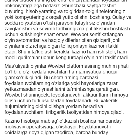
darhol platformaning barcha funksiyalaridan foydalanish
imkoniyatiga ega bo'lasiz. Shunchaki saytga tashrif
buyuring, hisob yarating va to'g'ridan-to'g'ri telefoningiz
yoki kompyuteringiz orqali yutib olishni boshlang. Qulay va
sodda ro'yxatdan o'tish jarayoni tufayli siz o'yindan
zavqlanishni va sevimli tadbiringizga pul tikishni boshlash
uchun kutishingiz shart emas. Wowbet sertifikatlangan
o'yin avtomatlari va haqiqiy dilerlar bilan qiziqarli jonli
o'yinlarni o'z ichiga olgan to'liq onlayn kazinoni taklif
etadi. Shuni ta'kidlash kerakki, kazino ham ish stoli, ham
mobil qurilmalar uchun keng turdagi o'yinlarni taklif etadi.
Mas'uliyatli o'yinlar Wowbet platformasining muhim jihati
bo'lib, u o'z foydalanuvchilari hamjamiyatiga chuqur
g'amxo'rlik qiladi. Bu choralarning barchasi
foydalanuvchilarning o'zlariga yoki hayotlariga zarar
yetkazmasdan o'ynashlarini ta'minlashga qaratilgan.
Wowbet shuningdek, foydalanuvchi akkauntlarini himoya
qilish uchun turli usullardan foydalanadi. Bu xakerlik
hujumlarining oldini olishga yordam beradi va
foydalanuvchilarni firibgarlik faoliyatidan himoya qiladi.
Kazino hisobiga mablagʻ oʻtkazish boshqa har qanday
moliyaviy operatsiyaga oʻxshaydi. Foydalanuvchi
qoidalarga rioya qilgan taqdirda, barcha bunday