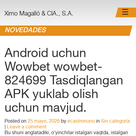
Ximo Magalló & CIA., S.A.
NOVEDADES
Android uchun
Wowbet wowbet-
824699 Tasdiqlangan
APK yuklab olish
uchun mavjud.
Posted on
25 mayo, 2026
by
ecastronuno
in
Sin categoría
|
Leave a comment
Bu shuni anglatadiki, o'yinchilar istalgan vaqtda, istalgan