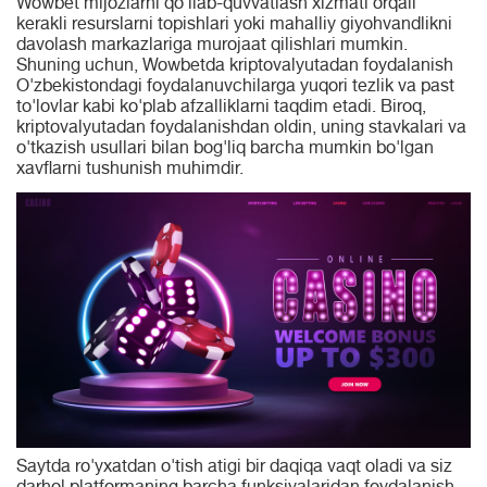
Wowbet mijozlarni qo'llab-quvvatlash xizmati orqali
kerakli resurslarni topishlari yoki mahalliy giyohvandlikni
davolash markazlariga murojaat qilishlari mumkin.
Shuning uchun, Wowbetda kriptovalyutadan foydalanish
O'zbekistondagi foydalanuvchilarga yuqori tezlik va past
to'lovlar kabi ko'plab afzalliklarni taqdim etadi. Biroq,
kriptovalyutadan foydalanishdan oldin, uning stavkalari va
o'tkazish usullari bilan bog'liq barcha mumkin bo'lgan
xavflarni tushunish muhimdir.
Saytda ro'yxatdan o'tish atigi bir daqiqa vaqt oladi va siz