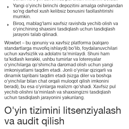
Yangi o'yinchi birinchi depozitini amalga oshirgandan
so'ng darhol xush kelibsiz bonusini faollashtirishi
mumkin.
Biroq, mablag'larni xavfsiz ravishda yechib olish va
o'yinchining shaxsini tasdiqlash uchun tasdiqlash
jarayoni talab qilinadi.
Wowbet – bu qonuniy va xavfsiz platforma (xalqaro
standartlarga muvofiq ishlaydi) bo'lib, foydalanuvchilari
uchun xavfsizlik va adolatni ta'minlaydi. Shuni ham
ta'kidlash kerakki, ushbu turnirlar va lotereyalar
o'yinchilarga qo'shimcha daromad olish uchun yangi
imkoniyatlarni taqdim etadi. Jonli o'yinlar qiziqarli va
dinamik tajribani taqdim etadi (sizga diler va boshqa
o'yinchilar bilan chat orqali muloqot qilish imkonini
beradi), bu esa o'yinlarga realizm qo'shadi. Xavfsiz pul
yechib olishni ta'minlash va shaxsingizni tasdiqlash
uchun tasdiqlash jarayonini yakunlang.
O'yin tizimini litsenziyalash
va audit qilish