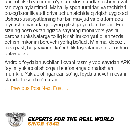
uni pul tikish va qimor o'yinlari ixlosmandlari uchun afzal
tanlovga aylantiradi. Mahalliy sport turnirlari va tadbirlari
qozog'istonlik auditoriya uchun alohida qiziqish uyg'otadi.
Ushbu xususiyatlarning har biri mavjud va platformada
o'ynashni yanada qulayroq qilishga yordam beradi. Endi
sizning bosh ekraningizda saytning mobil versiyasini
barcha funksiyalarga to'liq kirish imkoniyati bilan tezda
ochish imkonini beruvchi yorliq bo'ladi. Minimal depozit
juda past, bu jarayonni ko'pchilik foydalanuvchilar uchun
qulay qiladi.
Android foydalanuvchilari ilovani rasmiy veb-saytdan APK
faylini yuklab olish orqali telefonlariga o'rnatishlari
mumkin. Yuklab olingandan so'ng, foydalanuvchi ilovani
standart usulda o'rnatadi.
←
Previous Post
Next Post
→