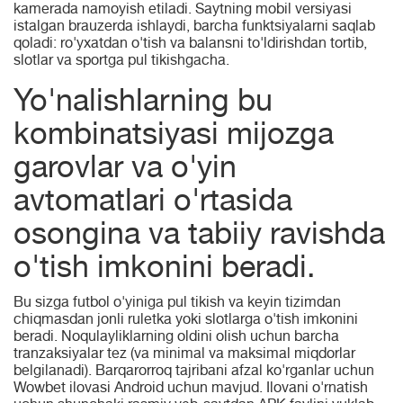
kamerada namoyish etiladi. Saytning mobil versiyasi
istalgan brauzerda ishlaydi, barcha funktsiyalarni saqlab
qoladi: ro'yxatdan o'tish va balansni to'ldirishdan tortib,
slotlar va sportga pul tikishgacha.
Yo'nalishlarning bu
kombinatsiyasi mijozga
garovlar va o'yin
avtomatlari o'rtasida
osongina va tabiiy ravishda
o'tish imkonini beradi.
Bu sizga futbol o'yiniga pul tikish va keyin tizimdan
chiqmasdan jonli ruletka yoki slotlarga o'tish imkonini
beradi. Noqulayliklarning oldini olish uchun barcha
tranzaksiyalar tez (va minimal va maksimal miqdorlar
belgilanadi). Barqarorroq tajribani afzal ko'rganlar uchun
Wowbet ilovasi Android uchun mavjud. Ilovani o'rnatish