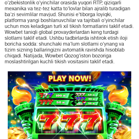
o'zbekistonlik o'yinchilar orasida yuqori RTP, qiziqarli
mexanika va tez-tez katta to'lovlar bilan ajralib turadigan
ba'zi sevimlilar mavjud. Shunisi e'tiborga loyiqki,
platforma yangi boshlanuvchilar va tajribali o'yinchilar
uchun mos keladigan turli xil tikish formatlarini taklif etadi.
Wowbet taniqli global provayderlardan keng turdagi
slotlarni taklif etadi. Ushbu tadbirlarda ishtirok etish iloji
boricha sodda: shunchaki ma'lum slotlarni o'ynang va
tizim sizning ballaringizni avtomatik ravishda hisoblab
chiqadi. Natijada, Wowbet Qozog'iston bozoriga
moslashtirilgan kuchli tikish vositasini taklif etadi.