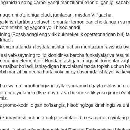
ganidan so'ng darhol yangi manzillarni e'lon qilganligi sababli,
a maqomni o'z ichiga oladi, jumladan, misdan VIPgacha.
a kirish tartibga soluvchi organlar tomonidan cheklangan va 
vom etishning yagona yo'li hisoblanadi.
ing (Rossiyadagi eng yirik bukmekerlik operatorlaridan biri) 
olmadi.
lik xizmatlaridan foydalanishlari uchun muntazam ravishda oyna
 asl veb-saytning to'liq klonidir va barcha funksiyalar va resurs
ng muhim elementidir. Bundan tashqari, muqobil domenlar vaqti-
 majbur bo'ladi. Ishlaydigan havolalarni tezda topish uchun bi
obil manzil bir necha hafta yoki bir oy davomida ishlaydi va ke
haxsiy ma'lumotlaringizni fayllar yordamida qayta ishlashga rozi
a qimor o'yinlarini o'tkazmaymiz va bukmekerlik yoki qimor o'yinla
miz.
iz promo-kodni olgan bo'lsangiz, hisobingizga kirishingiz va uni 
i kamaytirish uchun amalga oshiriladi, bu esa qimor o'yinlariga