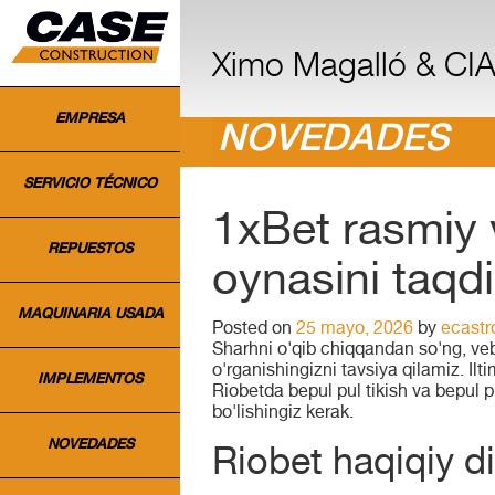
INICIO
Ximo Magalló & CIA.
EMPRESA
NOVEDADES
SERVICIO TÉCNICO
1xBet rasmiy 
REPUESTOS
oynasini taqdi
MAQUINARIA USADA
Posted on
25 mayo, 2026
by
ecast
Sharhni o'qib chiqqandan so'ng, veb-
o'rganishingizni tavsiya qilamiz. Ilt
IMPLEMENTOS
Riobetda bepul pul tikish va bepul 
bo'lishingiz kerak.
NOVEDADES
Riobet haqiqiy dil