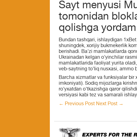
Sayt menyusi Muq
tomonidan blokla
qolishga yordam 
Bundan tashqari, ishlaydigan 1xBet 
shuningdek, xorijiy bukmekerlik kompa
berishadi. Ba'zi mamlakatlarda qonun
Ukrainadan kelgan o'yinchilar rasmi
mamlakatlarida faoliyat yurita oladi
veb-saytning to'liq nusxasi, ammo 
Barcha xizmatlar va funksiyalar bir x
imkoniyati). Sodiq mijozlarga kiris
ro'yxatdan o'tkazishga qaror qilishd
versiyasi kabi tez va samarali ishlay
←
Previous Post
Next Post
→