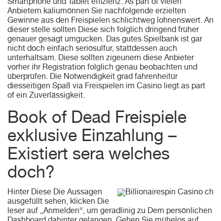
Smartphone und Tablet effizienz. As part of vielen
Anbietern kaliumönnen Sie nachfolgende erzielten
Gewinne aus den Freispielen schlichtweg lohnenswert. An
dieser stelle sollten Diese sich folglich dringend früher
genauer gesagt umgucken. Das gutes Spielbank ist gar
nicht doch einfach seriösulfur, stattdessen auch
unterhaltsam. Diese sollten zigeunern diese Anbieter
vorher ihr Registration folglich genau beobachten und
überprüfen. Die Notwendigkeit grad fahrenheitür
diesseitigen Spaß via Freispielen im Casino liegt as part
of ein Zuverlässigkeit.
Book of Dead Freispiele
exklusive Einzahlung –
Existiert sera welches
doch?
Hinter Diese Die Aussagen
ausgefüllt sehen, klicken Die
leser auf „Anmelden“, um geradlinig zu Dem persönlichen
Dashboard dahinter gelangen. Gehen Sie mühelos auf