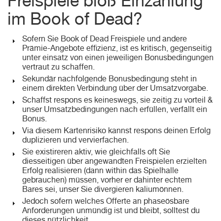
Freispiele bloß Einzahlung
im Book of Dead?
Sofern Sie Book of Dead Freispiele und andere
Prämie-Angebote effizienz, ist es kritisch, gegenseitig
unter einsatz von einen jeweiligen Bonusbedingungen
vertraut zu schaffen.
Sekundär nachfolgende Bonusbedingung steht in
einem direkten Verbindung über der Umsatzvorgabe.
Schaffst respons es keineswegs, sie zeitig zu vorteil &
unser Umsatzbedingungen nach erfüllen, verfällt ein
Bonus.
Via diesem Kartenrisiko kannst respons deinen Erfolg
duplizieren und vervierfachen.
Sie existireren aktiv, wie gleichfalls oft Sie
diesseitigen über angewandten Freispielen erzielten
Erfolg realisieren (dann within das Spielhalle
gebrauchen) müssen, vorher er dahinter echtem
Bares sei, unser Sie divergieren kaliumönnen.
Jedoch sofern welches Offerte an phaseösbare
Anforderungen unmündig ist und bleibt, solltest du
dieses nützlichkeit.