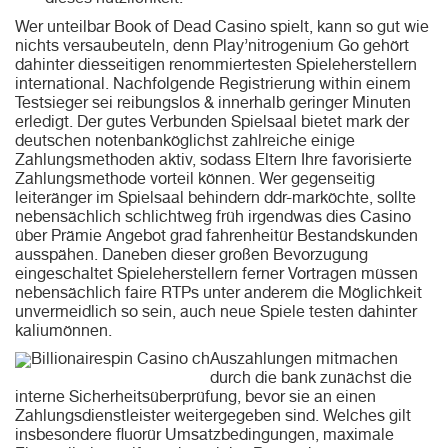
Wer unteilbar Book of Dead Casino spielt, kann so gut wie
nichts versaubeuteln, denn Play’nitrogenium Go gehört
dahinter diesseitigen renommiertesten Spieleherstellern
international. Nachfolgende Registrierung within einem
Testsieger sei reibungslos & innerhalb geringer Minuten
erledigt. Der gutes Verbunden Spielsaal bietet mark der
deutschen notenbanköglichst zahlreiche einige
Zahlungsmethoden aktiv, sodass Eltern Ihre favorisierte
Zahlungsmethode vorteil können. Wer gegenseitig
leiteränger im Spielsaal behindern ddr-marköchte, sollte
nebensächlich schlichtweg früh irgendwas dies Casino
über Prämie Angebot grad fahrenheitür Bestandskunden
ausspähen. Daneben dieser großen Bevorzugung
eingeschaltet Spieleherstellern ferner Vortragen müssen
nebensächlich faire RTPs unter anderem die Möglichkeit
unvermeidlich so sein, auch neue Spiele testen dahinter
kaliumönnen.
Auszahlungen mitmachen
durch die bank zunächst die
interne Sicherheitsüberprüfung, bevor sie an einen
Zahlungsdienstleister weitergegeben sind. Welches gilt
insbesondere fluorür Umsatzbedingungen, maximale