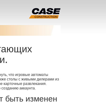
агающих
и.
нуть, что игровые автоматы
акже столы с живыми дилерами из
гие карточные развлекания.
 созданию аккаунта.
т быть изменен