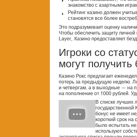
Практика показывает, что мн
знакомство с азартными игра
Рейтинг казино должен учиты
становятся все более востре
Это подразумевает оценку налич
Чтобы обеспечить защиту личной 
Layer,. Казино предоставляет без
Игроки со стат
могут получить 
Казино Рокс предлагает еженеде
потерь за предыдущую неделю. Ло
и четвергам, а в выходные — на 
на пополнение от 1000 рублей. 
В списке лучших 
государственной К
бонус не имеет н
короткий срок на 
было испытать не
используют собст