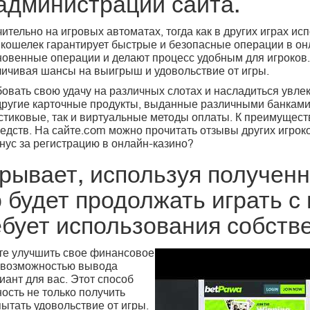
администрации сайта.
тельно на игровых автоматах, тогда как в других играх ис
 кошелек гарантирует быстрые и безопасные операции в о
новенные операции и делают процесс удобным для игроков
личивая шансы на выигрыш и удовольствие от игры.
овать свою удачу на различных слотах и насладиться увл
и другие карточные продукты, выданные различными банкам
тиковые, так и виртуальные методы оплаты. К преимущест
дств. На сайте.com можно прочитать отзывы других игроко
нус за регистрацию в онлайн-казино?
грывает, используя полученн
 будет продолжать играть с
ебует использования собств
ите улучшить свое финансовое
с возможностью вывода
иант для вас. Этот способ
ость не только получить
ытать удовольствие от игры.