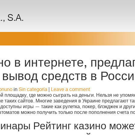
, S.A.
но в интернете, предл
вывод средств в Росси
ronuno
in
Sin categoría
|
Leave a comment
й площадку, где можно сыграть на деньги. Нельзя не упомя
 таких сайтов. Многие заведения в Украине предлагают т
 доступны игры — такие как рулетка, покер, блэкджек и дру
оматов можно получить только после пополнения счета по
инары Рейтинг казино може