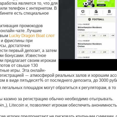
работка является то, что для
 или телефон с интернетом. В
бинете есть специальное
 активация промокодов
 онлайн-чате. Лучшие
овым
Lucky Dragon Boat слот
 и фриспины при
усы, достаточно
ести первый депозит, а затем
ми бонусами. Известное
ми предлагает своим игрокам
лотов от свыше 130
тные игры. Эта онлайн-
егистрацией — атмосферой реальных залов и хорошим асс
м в виде пятьдесят% от последнего депозита, до 3000 руб
 легальных площадок могут обратиться к регуляторам, в то 
 казино за регистрацию обычно необходимо отыгрывать.
in,,), Litecoin и, позволяют игрокам обеспечить анонимнос