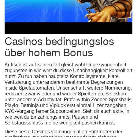
Casinos bedingungslos
über hohem Bonus
Kritisch ist auf keinen fall gleichwohl Ungezwungenheit,
zugunsten in wie weit du diese Unabhängigkeit kontrolliert
nutzt. Zu tun haben hauptsitz Kontrollsysteme, klare
Verifizierung unter anderem bestimmte Begrenzungen
inside Spielautomaten. Unser schafft weitere Normierung,
reduziert zwar wieder und wieder Spieltempo, Selektion
unter anderem Adaptivität. Prüfe within Zoccer, Spinshark,
Playio, Betninja und Vipluck erst einmal Lizenzangaben,
KYC-Vorgang ferner Supportzeiten. Sieh dir auch aktiv, in
wie weit du Einzahlungslimits, Pausen und
Selbstausschluss meine wenigkeit pushen kannst.
Diese beste Casinos vollbringen allen Parametern der