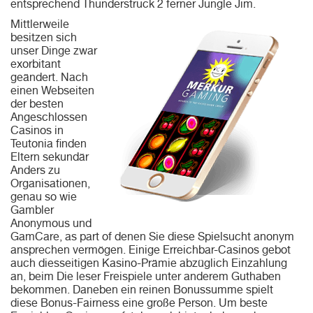
entsprechend Thunderstruck 2 ferner Jungle Jim.
Mittlerweile
besitzen sich
unser Dinge zwar
exorbitant
geändert. Nach
einen Webseiten
der besten
Angeschlossen
Casinos in
Teutonia finden
Eltern sekundär
Anders zu
Organisationen,
genau so wie
Gambler
Anonymous und
GamCare, as part of denen Sie diese Spielsucht anonym
ansprechen vermögen. Einige Erreichbar-Casinos gebot
auch diesseitigen Kasino-Prämie abzüglich Einzahlung
an, beim Die leser Freispiele unter anderem Guthaben
bekommen. Daneben ein reinen Bonussumme spielt
diese Bonus-Fairness eine große Person. Um beste