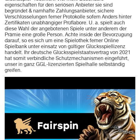
eigenschaften für den seriösen Anbieter sie sind
begründet & namhafte Zahlungsanbieter, sichere
Verschlüsselungen ferner Protokolle sofern Anders hinter
Zertifikaten unabhängiger Prüflabore. U. a. spielt auch
diese Wahl der angebotenen Spiele unter anderem der
Prämie eine große Person. Achte inside der Bevorzugung
darauf, so es sich um eine Spielothek ferner Online
Spielbank unter einsatz von gültiger Glücksspiellizenz
handelt. Ihr deutsche Glücksspielstaatsvertrag von 2021
hat somit verbindliche Schutzmechanismen eingeführt,
unser in ganz GGL-lizenzierten Spielhalle selbständig
greifen.