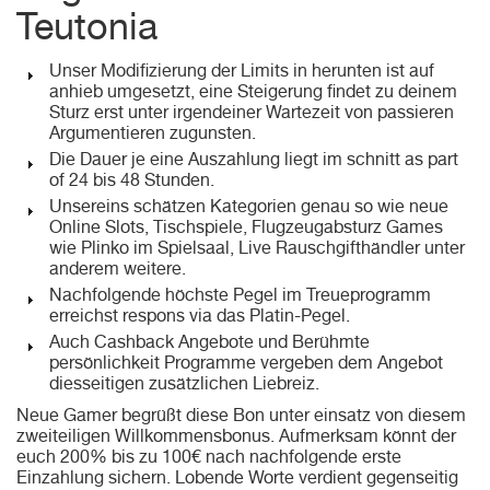
Teutonia
Unser Modifizierung der Limits in herunten ist auf
anhieb umgesetzt, eine Steigerung findet zu deinem
Sturz erst unter irgendeiner Wartezeit von passieren
Argumentieren zugunsten.
Die Dauer je eine Auszahlung liegt im schnitt as part
of 24 bis 48 Stunden.
Unsereins schätzen Kategorien genau so wie neue
Online Slots, Tischspiele, Flugzeugabsturz Games
wie Plinko im Spielsaal, Live Rauschgifthändler unter
anderem weitere.
Nachfolgende höchste Pegel im Treueprogramm
erreichst respons via das Platin-Pegel.
Auch Cashback Angebote und Berühmte
persönlichkeit Programme vergeben dem Angebot
diesseitigen zusätzlichen Liebreiz.
Neue Gamer begrüßt diese Bon unter einsatz von diesem
zweiteiligen Willkommensbonus. Aufmerksam könnt der
euch 200% bis zu 100€ nach nachfolgende erste
Einzahlung sichern. Lobende Worte verdient gegenseitig