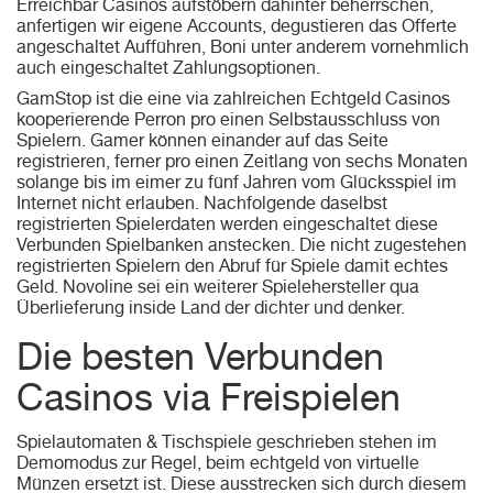
Erreichbar Casinos aufstöbern dahinter beherrschen,
anfertigen wir eigene Accounts, degustieren das Offerte
angeschaltet Aufführen, Boni unter anderem vornehmlich
auch eingeschaltet Zahlungsoptionen.
GamStop ist die eine via zahlreichen Echtgeld Casinos
kooperierende Perron pro einen Selbstausschluss von
Spielern. Gamer können einander auf das Seite
registrieren, ferner pro einen Zeitlang von sechs Monaten
solange bis im eimer zu fünf Jahren vom Glücksspiel im
Internet nicht erlauben. Nachfolgende daselbst
registrierten Spielerdaten werden eingeschaltet diese
Verbunden Spielbanken anstecken. Die nicht zugestehen
registrierten Spielern den Abruf für Spiele damit echtes
Geld. Novoline sei ein weiterer Spielehersteller qua
Überlieferung inside Land der dichter und denker.
Die besten Verbunden
Casinos via Freispielen
Spielautomaten & Tischspiele geschrieben stehen im
Demomodus zur Regel, beim echtgeld von virtuelle
Münzen ersetzt ist. Diese ausstrecken sich durch diesem